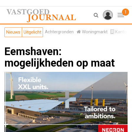
1
Toggl
Achtergronden
Woningmarkt
Kantore
Nieuws
Uitgelicht
Eemshaven:
mogelijkheden op maat