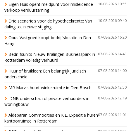
Eigen Huis opent meldpunt voor misleidende
10-08-2026 10:55
verkoop verduurzaming
Drie scenario’s voor de hypotheekrente: Van
10-08-2026 09:40
daling tot nieuwe stijging
Opus Vastgoed koopt bedrijfslocatie in Den
07-08-2026 16:20
Haag
Bedrijfsunits Nieuw-Kralingen Businesspark in
07-08-2026 14:43
Rotterdam volledig verhuurd
Huur of bruikleen: Een belangrijk juridisch
07-08-2026 14:00
onderscheid
MR Marvis huurt winkelruimte in Den Bosch
07-08-2026 12:50
'DNB onderschat rol private verhuurders in
07-08-2026 12:19
woningbouw'
Aldebaran Commodities en K.E. Expeditie huren
07-08-2026 11:01
kantoorruimte in Rotterdam