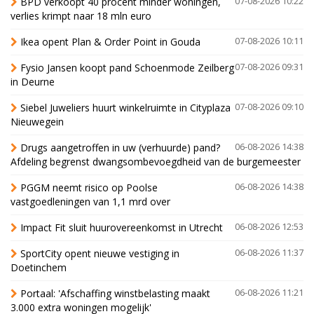
BPD verkoopt 40 procent minder woningen,
07-08-2026 10:22
verlies krimpt naar 18 mln euro
Ikea opent Plan & Order Point in Gouda
07-08-2026 10:11
Fysio Jansen koopt pand Schoenmode Zeilberg
07-08-2026 09:31
in Deurne
Siebel Juweliers huurt winkelruimte in Cityplaza
07-08-2026 09:10
Nieuwegein
Drugs aangetroffen in uw (verhuurde) pand?
06-08-2026 14:38
Afdeling begrenst dwangsombevoegdheid van de burgemeester
PGGM neemt risico op Poolse
06-08-2026 14:38
vastgoedleningen van 1,1 mrd over
Impact Fit sluit huurovereenkomst in Utrecht
06-08-2026 12:53
SportCity opent nieuwe vestiging in
06-08-2026 11:37
Doetinchem
Portaal: 'Afschaffing winstbelasting maakt
06-08-2026 11:21
3.000 extra woningen mogelijk'