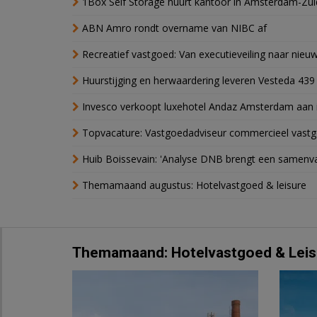
1Box Self Storage huurt kantoor in Amsterdam-Zu
ABN Amro rondt overname van NIBC af
Recreatief vastgoed: Van executieveiling naar nie
Huurstijging en herwaardering leveren Vesteda 439
Invesco verkoopt luxehotel Andaz Amsterdam aan 
Topvacature: Vastgoedadviseur commercieel vastg
Huib Boissevain: 'Analyse DNB brengt een samenva
Themamaand augustus: Hotelvastgoed & leisure
Themamaand: Hotelvastgoed & Leis