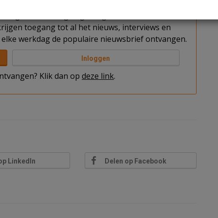
t u nog niet bent ingelogd. Log in of word abonnee
rijgen toegang tot al het nieuws, interviews en
elke werkdag de populaire nieuwsbrief ontvangen.
Inloggen
 ontvangen? Klik dan op
deze link
.
op LinkedIn
Delen op Facebook