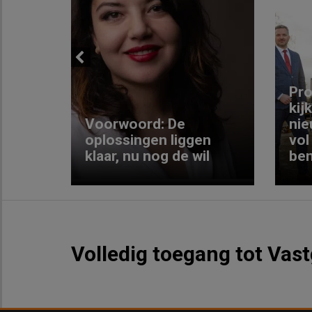
Previous
ng:
Pro
kij
Voorwoord: De
nie
ke
oplossingen liggen
vol
klaar, nu nog de wil
ben
Volledig toegang tot Vas