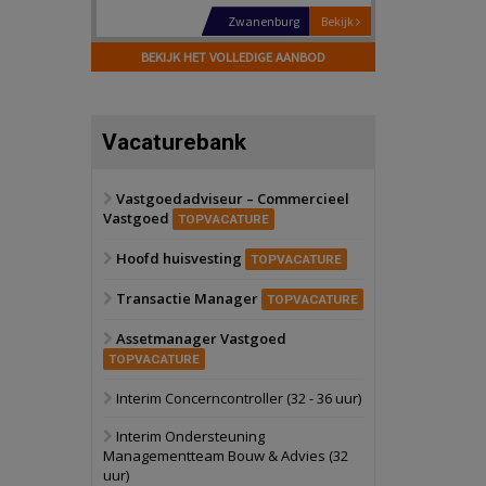
Schiedam
Bekijk
22 september 2026
BEKIJK HET VOLLEDIGE AANBOD
Attractiepark
Oranje
Bekijk
Vacaturebank
28 september 2026
Grootschalig
bedrijventerrein
Vastgoedadviseur – Commercieel
Vastgoed
Schuinesloot
Bekijk
TOPVACATURE
27 augustus 2026
Hoofd huisvesting
Binnenvaartschip
TOPVACATURE
Transactie Manager
TOPVACATURE
Panheel
Bekijk
Assetmanager Vastgoed
17 september 2026
Voormalig
TOPVACATURE
politiebureau
Interim Concerncontroller (32 - 36 uur)
Dordrecht
Bekijk
Interim Ondersteuning
17 september 2026
Managementteam Bouw & Advies (32
Voormalig
uur)
politiebureau