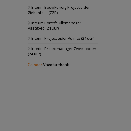
Interim Bouwkundig Projectleider
Hilversum
Bekijk
Ziekenhuis (ZZP)
17 september 2026
Voormalig
Interim Portefeuillemanager
politiebureau
Vastgoed (24 uur)
Zaandam
Bekijk
Interim Projectleider Ruimte (24 uur)
8 september 2026
Zorgcomplex
Interim Projectmanager Zwembaden
(24 uur)
Zwanenburg
Bekijk
Ga naar
Vacaturebank