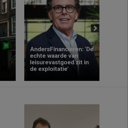
Next
AndersFinancieren: ‘De
echte waarde van
Elke
leisurevastgoed zit in
hote
de exploitatie’
inzic