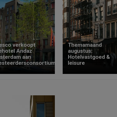
esco verkoopt
Themamaand
ehotel Andaz
augustus:
sterdam aan
Hotelvastgoed &
esteerdersconsortium
leisure