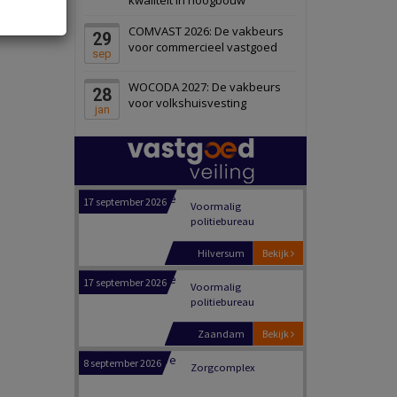
Panheel
Bekijk
COMVAST 2026: De vakbeurs
29
17 september 2026
Voormalig
voor commercieel vastgoed
sep
politiebureau
WOCODA 2027: De vakbeurs
28
Dordrecht
Bekijk
voor volkshuisvesting
jan
17 september 2026
Voormalig
politiebureau
Hilversum
Bekijk
17 september 2026
Voormalig
politiebureau
Zaandam
Bekijk
8 september 2026
Zorgcomplex
Zwanenburg
Bekijk
6 oktober 2026
Transformatieobject