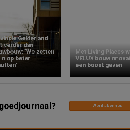
vincie Gelderland
kt verder dan
uwbouw: ‘We zetten
Met Living Places wi
 in op beter
VELUX bouwinnovat
utten’
een boost geven
tgoedjournaal?
Word abonnee