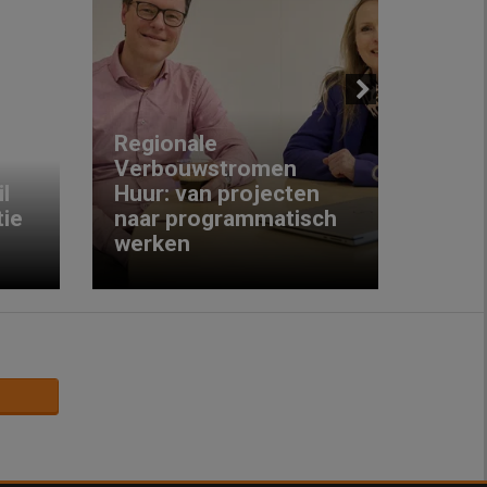
Next
Regionale
Verbouwstromen
‘We w
l
Huur: van projecten
koop
ie
naar programmatisch
gewo
werken
krijg