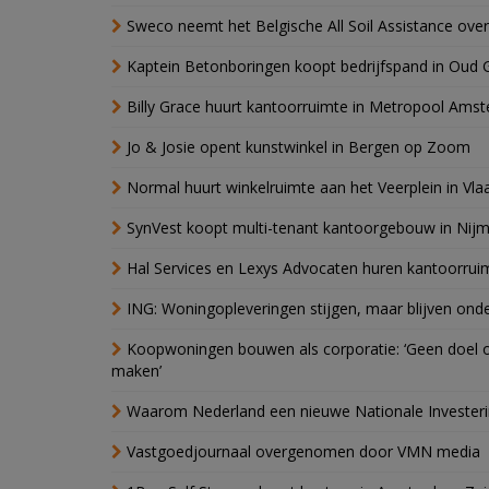
Sweco neemt het Belgische All Soil Assistance over
Kaptein Betonboringen koopt bedrijfspand in Oud 
Billy Grace huurt kantoorruimte in Metropool Ams
Jo & Josie opent kunstwinkel in Bergen op Zoom
Normal huurt winkelruimte aan het Veerplein in Vla
SynVest koopt multi-tenant kantoorgebouw in Nij
Hal Services en Lexys Advocaten huren kantoorrui
ING: Woningopleveringen stijgen, maar blijven ond
Koopwoningen bouwen als corporatie: ‘Geen doel o
maken’
Waarom Nederland een nieuwe Nationale Invester
Vastgoedjournaal overgenomen door VMN media