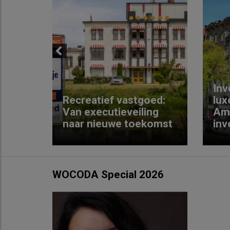
Previous
Inv
e
Recreatief vastgoed:
lux
t met
Van executieveiling
Am
naar nieuwe toekomst
inv
WOCODA Special 2026