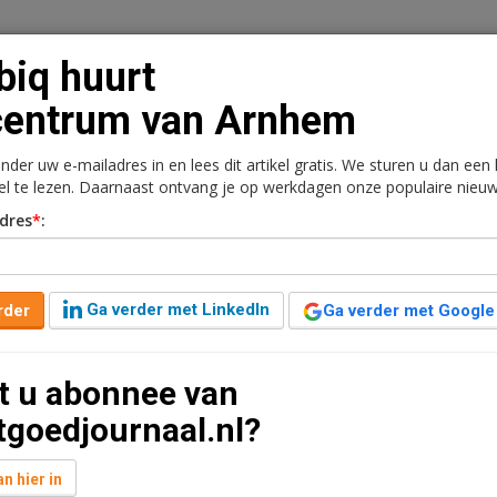
iq huurt
centrum van Arnhem
onder uw e-mailadres in en lees dit artikel gratis. We sturen u dan een
n
Vacaturebank
Contact
Abonnementen
kel te lezen. Daarnaast ontvang je op werkdagen onze populaire nieuw
dres
*
:
rkt
Kantoren
Retail
Logistiek
Juridisch | Fiscaa
rum van Arnhem
Ga verder met LinkedIn
rder
Ga verder met Google
uut leestijd
t u abonnee van
rce en content management systemen, huurt een
tgoedjournaal.nl?
uitensingel 23 te Arnhem.
n hier in