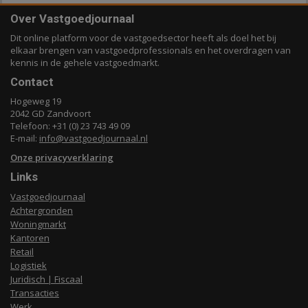
Over Vastgoedjournaal
Dit online platform voor de vastgoedsector heeft als doel het bij
elkaar brengen van vastgoedprofessionals en het overdragen van
kennis in de gehele vastgoedmarkt.
Contact
Hogeweg 19
2042 GD Zandvoort
Telefoon: +31 (0) 23 743 49 09
E-mail:
info@vastgoedjournaal.nl
Onze privacyverklaring
Links
Vastgoedjournaal
Achtergronden
Woningmarkt
Kantoren
Retail
Logistiek
Juridisch | Fiscaal
Transacties
Werk