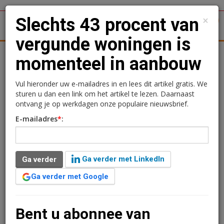
×
Slechts 43 procent van
1
Toggl
vergunde woningen is
tergronden
Woningmarkt
Kantoren
Retail
Logistiek
momenteel in aanbouw
Slechts 43 procent van
Vul hieronder uw e-mailadres in en lees dit artikel gratis. We
sturen u dan een link om het artikel te lezen. Daarnaast
vergunde woningen is
ontvang je op werkdagen onze populaire nieuwsbrief.
E-mailadres
*
:
momenteel in aanbouw
Redactie
25 maart 2025 om 12:17
Ga verder met LinkedIn
Ga verder
één jaar geleden aangepast
3 minuten leestijd
Ga verder met Google
In het vierde kwartaal van 2024 bereikte de pijplijn van
vergunde woningen in Nederland een totaal van
200.899 woningen. Hiervan zijn momenteel slechts
Bent u abonnee van
85.633 woningen in aanbouw, een percentage van 43