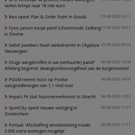
verlies krimpt naar 18 mln euro
Ikea opent Plan & Order Point in Gouda
07-08-2026 10:11
Fysio Jansen koopt pand Schoenmode Zeilberg
07-08-2026 09:31
in Deurne
Siebel Juweliers huurt winkelruimte in Cityplaza
07-08-2026 09:10
Nieuwegein
Drugs aangetroffen in uw (verhuurde) pand?
06-08-2026 14:38
Afdeling begrenst dwangsombevoegdheid van de burgemeester
PGGM neemt risico op Poolse
06-08-2026 14:38
vastgoedleningen van 1,1 mrd over
Impact Fit sluit huurovereenkomst in Utrecht
06-08-2026 12:53
SportCity opent nieuwe vestiging in
06-08-2026 11:37
Doetinchem
Portaal: 'Afschaffing winstbelasting maakt
06-08-2026 11:21
3.000 extra woningen mogelijk'