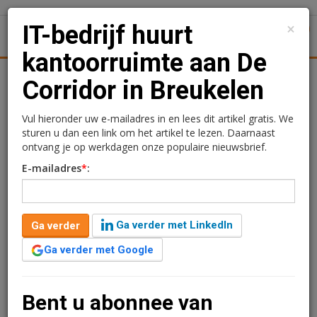
×
IT-bedrijf huurt
1
Toggl
kantoorruimte aan De
tiek
Juridisch | Fiscaal
Transacties
Werk
Specials
Corridor in Breukelen
IT-bedrijf huurt
Vul hieronder uw e-mailadres in en lees dit artikel gratis. We
sturen u dan een link om het artikel te lezen. Daarnaast
kantoorruimte aan De
ontvang je op werkdagen onze populaire nieuwsbrief.
E-mailadres
*
:
Corridor in Breukelen
Redactie
20 maart 2025 om 15:00
Ga verder met LinkedIn
Ga verder
1 minuut leestijd
Ga verder met Google
SolidQ IT heeft een huurovereenkomst gesloten voor
circa 475 m2 kantoorruimte op de eerste verdieping
van het kantoorgebouw De Corridor 6 in Breukelen.
Bent u abonnee van
Ook worden er acht parkeerplaatsen gehuurd in de