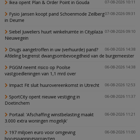
Ikea opent Plan & Order Point in Gouda
07-08-2026 10:11
Fysio Jansen koopt pand Schoenmode Zeilberg
07-08-2026 09:31
in Deurne
Siebel Juweliers huurt winkelruimte in Cityplaza
07-08-2026 09:10
Nieuwegein
Drugs aangetroffen in uw (verhuurde) pand?
06-08-2026 14:38
Afdeling begrenst dwangsombevoegdheid van de burgemeester
PGGM neemt risico op Poolse
06-08-2026 14:38
vastgoedleningen van 1,1 mrd over
Impact Fit sluit huurovereenkomst in Utrecht
06-08-2026 12:53
SportCity opent nieuwe vestiging in
06-08-2026 11:37
Doetinchem
Portaal: 'Afschaffing winstbelasting maakt
06-08-2026 11:21
3.000 extra woningen mogelijk'
197 miljoen euro voor omgeving
06-08-2026 11:00
hoogspanningsprojecten