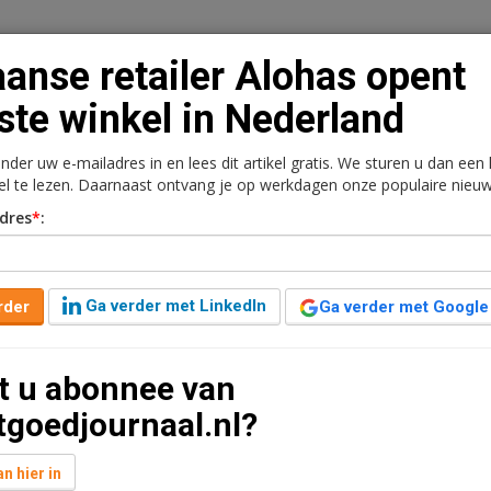
anse retailer Alohas opent
ste winkel in Nederland
onder uw e-mailadres in en lees dit artikel gratis. We sturen u dan een
n
Vacaturebank
Contact
Abonnementen
kel te lezen. Daarnaast ontvang je op werkdagen onze populaire nieuw
dres
*
:
rkt
Kantoren
Retail
Logistiek
Juridisch | Fiscaa
as opent eerste winkel in
Ga verder met LinkedIn
rder
Ga verder met Google
t u abonnee van
uut leestijd
tgoedjournaal.nl?
rige huurovereenkomst gesloten voor de winkelruimte
rt circa 115 m2 winkelruimte en het wordt de eerste
n hier in