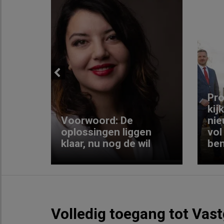
Previous
ng:
Pro
kij
Voorwoord: De
nie
ke
oplossingen liggen
vol
klaar, nu nog de wil
ben
Volledig toegang tot Vas