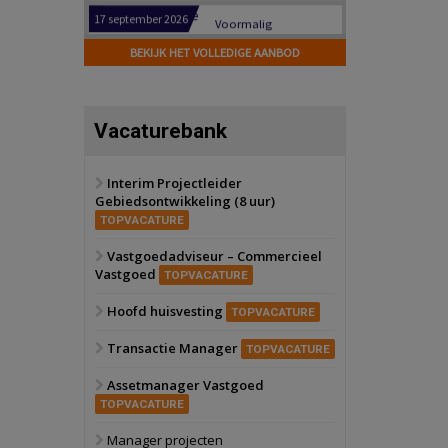
Hilversum
Bekijk
17 september 2026
BEKIJK HET VOLLEDIGE AANBOD
Voormalig
politiebureau
Zaandam
Bekijk
Vacaturebank
8 september 2026
Zorgcomplex
Interim Projectleider
Gebiedsontwikkeling (8 uur)
Zwanenburg
Bekijk
TOPVACATURE
6 oktober 2026
Transformatieobject
Vastgoedadviseur – Commercieel
Vastgoed
TOPVACATURE
Schiedam
Bekijk
Hoofd huisvesting
TOPVACATURE
22 september 2026
Attractiepark
Transactie Manager
TOPVACATURE
Assetmanager Vastgoed
Oranje
Bekijk
TOPVACATURE
28 september 2026
Grootschalig
Manager projecten
bedrijventerrein