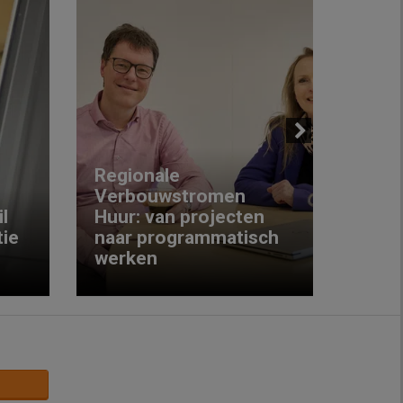
Next
Regionale
Verbouwstromen
‘We w
l
Huur: van projecten
koop
ie
naar programmatisch
gewo
werken
krijg