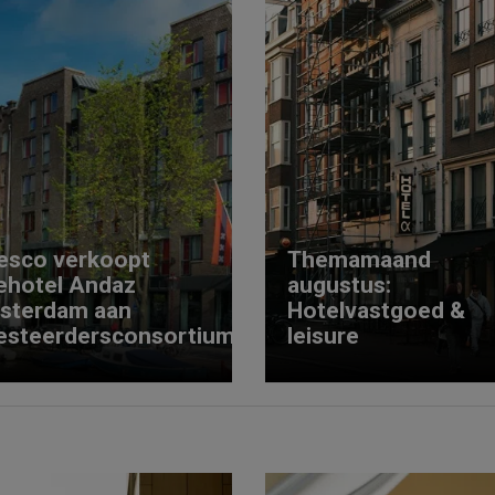
esco verkoopt
Themamaand
ehotel Andaz
augustus:
sterdam aan
Hotelvastgoed &
esteerdersconsortium
leisure