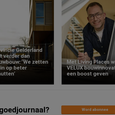
vincie Gelderland
kt verder dan
uwbouw: ‘We zetten
Met Living Places wi
 in op beter
VELUX bouwinnovat
utten’
een boost geven
tgoedjournaal?
Word abonnee