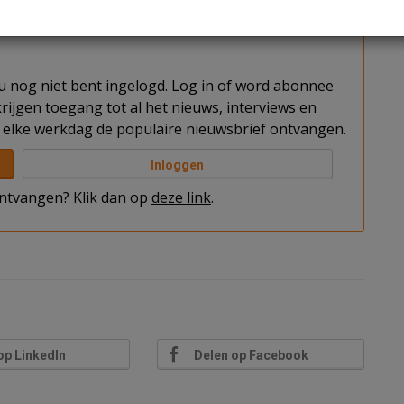
t u nog niet bent ingelogd. Log in of word abonnee
rijgen toegang tot al het nieuws, interviews en
elke werkdag de populaire nieuwsbrief ontvangen.
Inloggen
 ontvangen? Klik dan op
deze link
.
op LinkedIn
Delen op Facebook