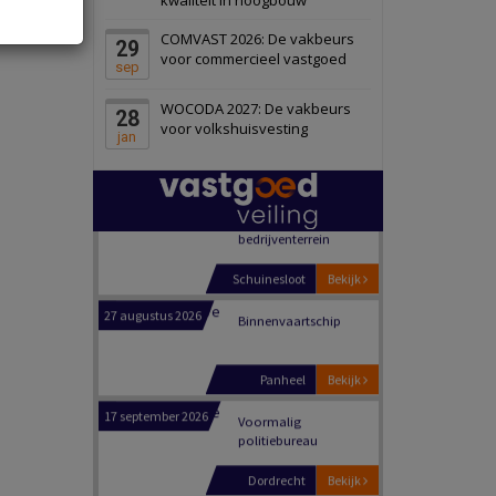
Schiedam
Bekijk
COMVAST 2026: De vakbeurs
29
22 september 2026
Attractiepark
voor commercieel vastgoed
sep
WOCODA 2027: De vakbeurs
28
Oranje
Bekijk
voor volkshuisvesting
jan
28 september 2026
Grootschalig
bedrijventerrein
Schuinesloot
Bekijk
27 augustus 2026
Binnenvaartschip
Panheel
Bekijk
17 september 2026
Voormalig
politiebureau
Dordrecht
Bekijk
17 september 2026
Voormalig
politiebureau