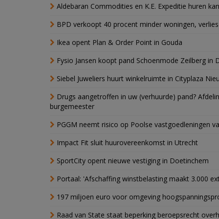
Aldebaran Commodities en K.E. Expeditie huren ka
BPD verkoopt 40 procent minder woningen, verlies
Ikea opent Plan & Order Point in Gouda
Fysio Jansen koopt pand Schoenmode Zeilberg in 
Siebel Juweliers huurt winkelruimte in Cityplaza Ni
Drugs aangetroffen in uw (verhuurde) pand? Afde
burgemeester
PGGM neemt risico op Poolse vastgoedleningen va
Impact Fit sluit huurovereenkomst in Utrecht
SportCity opent nieuwe vestiging in Doetinchem
Portaal: 'Afschaffing winstbelasting maakt 3.000 e
197 miljoen euro voor omgeving hoogspanningspr
Raad van State staat beperking beroepsrecht over