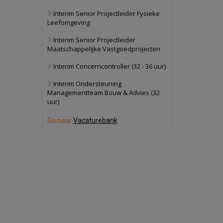
Interim Senior Projectleider Fysieke
Schuinesloot
Bekijk
Leefomgeving
27 augustus 2026
Binnenvaartschip
Interim Senior Projectleider
Maatschappelijke Vastgoedprojecten
Panheel
Bekijk
Interim Concerncontroller (32 - 36 uur)
17 september 2026
Voormalig
Interim Ondersteuning
politiebureau
Managementteam Bouw & Advies (32
uur)
Dordrecht
Bekijk
17 september 2026
Ga naar
Vacaturebank
Voormalig
politiebureau
Hilversum
Bekijk
17 september 2026
Voormalig
politiebureau
Zaandam
Bekijk
8 september 2026
Zorgcomplex