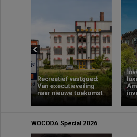
Previous
Inv
e
Recreatief vastgoed:
lux
t met
Van executieveiling
Am
naar nieuwe toekomst
inv
WOCODA Special 2026