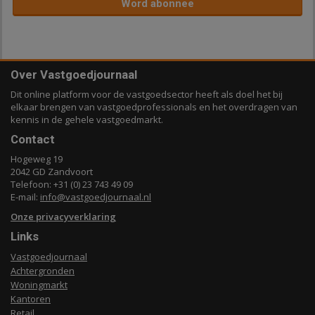
Word abonnee
Over Vastgoedjournaal
Dit online platform voor de vastgoedsector heeft als doel het bij
elkaar brengen van vastgoedprofessionals en het overdragen van
kennis in de gehele vastgoedmarkt.
Contact
Hogeweg 19
2042 GD Zandvoort
Telefoon: +31 (0) 23 743 49 09
E-mail:
info@vastgoedjournaal.nl
Onze privacyverklaring
Links
Vastgoedjournaal
Achtergronden
Woningmarkt
Kantoren
Retail