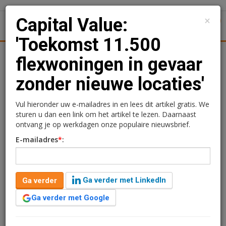
×
Capital Value:
1
Toggl
'Toekomst 11.500
Achtergronden
Woningmarkt
Kantore
Nieuws
Uitgelicht
flexwoningen in gevaar
zonder nieuwe locaties'
Capital Value: 'Toekomst
11.500 flexwoningen in
Vul hieronder uw e-mailadres in en lees dit artikel gratis. We
sturen u dan een link om het artikel te lezen. Daarnaast
gevaar zonder nieuwe
ontvang je op werkdagen onze populaire nieuwsbrief.
E-mailadres
*
:
locaties'
Redactie
18 maart 2025 om 10:05
Ga verder met LinkedIn
Ga verder
één jaar geleden aangepast
2 minuten leestijd
Ga verder met Google
De komende vijf jaar moeten ongeveer 11.500
flexwoningen verplaatst worden van hun huidige