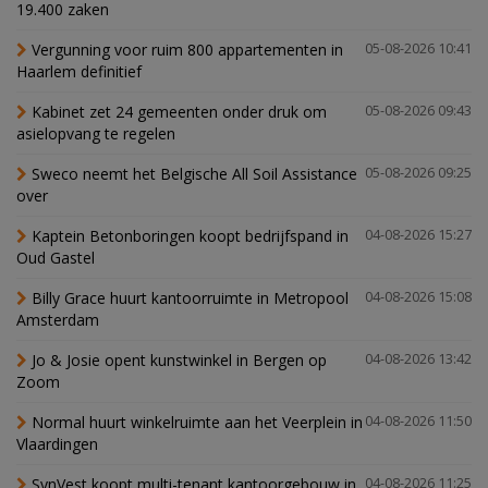
19.400 zaken
Vergunning voor ruim 800 appartementen in
05-08-2026 10:41
Haarlem definitief
Kabinet zet 24 gemeenten onder druk om
05-08-2026 09:43
asielopvang te regelen
Sweco neemt het Belgische All Soil Assistance
05-08-2026 09:25
over
Kaptein Betonboringen koopt bedrijfspand in
04-08-2026 15:27
Oud Gastel
Billy Grace huurt kantoorruimte in Metropool
04-08-2026 15:08
Amsterdam
Jo & Josie opent kunstwinkel in Bergen op
04-08-2026 13:42
Zoom
Normal huurt winkelruimte aan het Veerplein in
04-08-2026 11:50
Vlaardingen
SynVest koopt multi-tenant kantoorgebouw in
04-08-2026 11:25