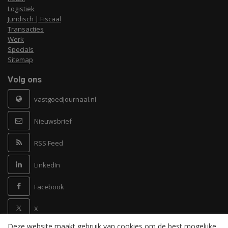
Logistiek
Juridisch | Fiscaal
Transacties
Werk
Specials
Sitemap
Volg ons
vastgoedjournaal.nl
Nieuwsbrief
RSS Feed
LinkedIn
Facebook
X
Deze website maakt gebruik van cookies om de best mogelijke