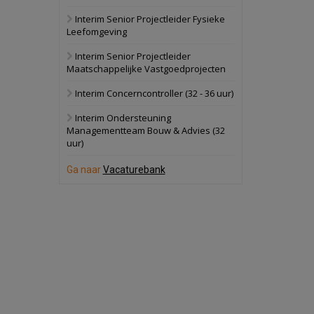
Interim Senior Projectleider Fysieke
Schuinesloot
Bekijk
Leefomgeving
27 augustus 2026
Binnenvaartschip
Interim Senior Projectleider
Maatschappelijke Vastgoedprojecten
Panheel
Bekijk
Interim Concerncontroller (32 - 36 uur)
17 september 2026
Voormalig
Interim Ondersteuning
politiebureau
Managementteam Bouw & Advies (32
uur)
Dordrecht
Bekijk
17 september 2026
Ga naar
Vacaturebank
Voormalig
politiebureau
Hilversum
Bekijk
17 september 2026
Voormalig
politiebureau
Zaandam
Bekijk
8 september 2026
Zorgcomplex