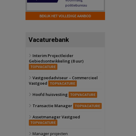
Hilversum
Bekijk
17 september 2026
BEKIJK HET VOLLEDIGE AANBOD
Voormalig
politiebureau
Zaandam
Bekijk
Vacaturebank
8 september 2026
Zorgcomplex
Interim Projectleider
Gebiedsontwikkeling (8 uur)
Zwanenburg
Bekijk
TOPVACATURE
6 oktober 2026
Transformatieobject
Vastgoedadviseur – Commercieel
Vastgoed
TOPVACATURE
Schiedam
Bekijk
Hoofd huisvesting
TOPVACATURE
22 september 2026
Attractiepark
Transactie Manager
TOPVACATURE
Assetmanager Vastgoed
Oranje
Bekijk
TOPVACATURE
28 september 2026
Grootschalig
Manager projecten
bedrijventerrein