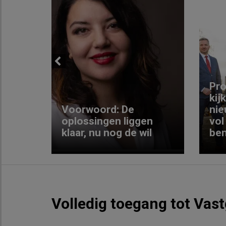
Previous
ng:
Pro
kij
Voorwoord: De
nie
ke
oplossingen liggen
vol
klaar, nu nog de wil
ben
Volledig toegang tot Vas