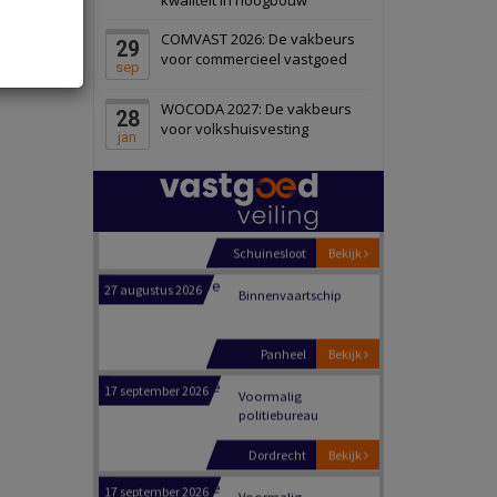
Schiedam
Bekijk
COMVAST 2026: De vakbeurs
29
22 september 2026
Attractiepark
voor commercieel vastgoed
sep
WOCODA 2027: De vakbeurs
28
Oranje
Bekijk
voor volkshuisvesting
jan
28 september 2026
Grootschalig
bedrijventerrein
Schuinesloot
Bekijk
27 augustus 2026
Binnenvaartschip
Panheel
Bekijk
17 september 2026
Voormalig
politiebureau
Dordrecht
Bekijk
17 september 2026
Voormalig
politiebureau