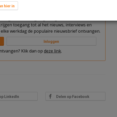
n hier in
t u nog niet bent ingelogd. Log in of word abonnee
rijgen toegang tot al het nieuws, interviews en
elke werkdag de populaire nieuwsbrief ontvangen.
Inloggen
 ontvangen? Klik dan op
deze link
.
op LinkedIn
Delen op Facebook