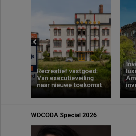
Previous
Inv
e
Recreatief vastgoed:
lux
t met
Van executieveiling
Am
naar nieuwe toekomst
inv
WOCODA Special 2026