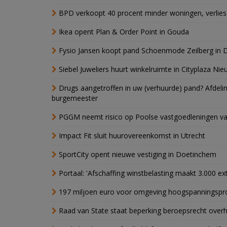
BPD verkoopt 40 procent minder woningen, verlies
Ikea opent Plan & Order Point in Gouda
Fysio Jansen koopt pand Schoenmode Zeilberg in 
Siebel Juweliers huurt winkelruimte in Cityplaza Ni
Drugs aangetroffen in uw (verhuurde) pand? Afde
burgemeester
PGGM neemt risico op Poolse vastgoedleningen va
Impact Fit sluit huurovereenkomst in Utrecht
SportCity opent nieuwe vestiging in Doetinchem
Portaal: 'Afschaffing winstbelasting maakt 3.000 e
197 miljoen euro voor omgeving hoogspanningspr
Raad van State staat beperking beroepsrecht over