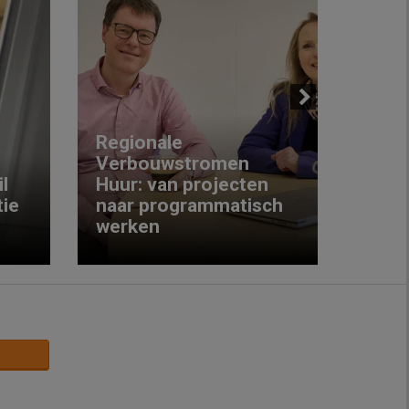
Next
Regionale
Verbouwstromen
‘We w
l
Huur: van projecten
koop
ie
naar programmatisch
gewo
werken
krijg