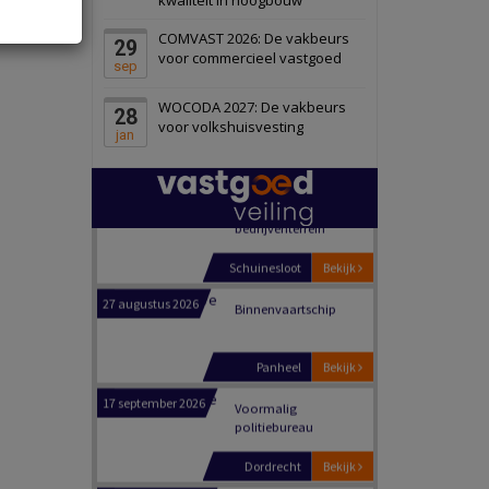
Schiedam
Bekijk
COMVAST 2026: De vakbeurs
29
22 september 2026
Attractiepark
voor commercieel vastgoed
sep
WOCODA 2027: De vakbeurs
28
Oranje
Bekijk
voor volkshuisvesting
jan
28 september 2026
Grootschalig
bedrijventerrein
Schuinesloot
Bekijk
27 augustus 2026
Binnenvaartschip
Panheel
Bekijk
17 september 2026
Voormalig
politiebureau
Dordrecht
Bekijk
17 september 2026
Voormalig
politiebureau