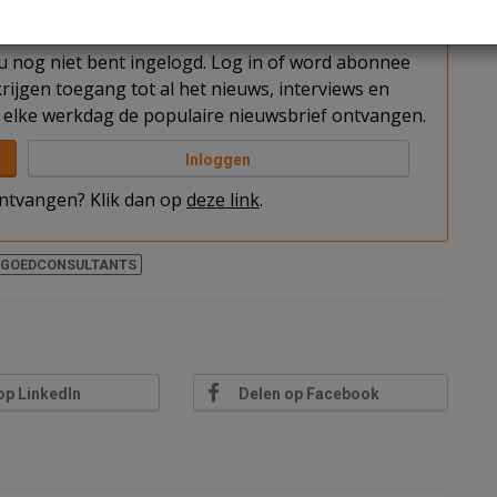
t u nog niet bent ingelogd. Log in of word abonnee
rijgen toegang tot al het nieuws, interviews en
elke werkdag de populaire nieuwsbrief ontvangen.
Inloggen
 ontvangen? Klik dan op
deze link
.
TGOEDCONSULTANTS
op LinkedIn
Delen op Facebook