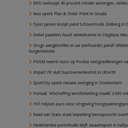
BPD verkoopt 40 procent minder woningen, verlies
Ikea opent Plan & Order Point in Gouda
Fysio Jansen koopt pand Schoenmode Zeilberg in 
Siebel Juweliers huurt winkelruimte in Cityplaza Ni
Drugs aangetroffen in uw (verhuurde) pand? Afde
burgemeester
PGGM neemt risico op Poolse vastgoedleningen va
Impact Fit sluit huurovereenkomst in Utrecht
SportCity opent nieuwe vestiging in Doetinchem
Portaal: 'Afschaffing winstbelasting maakt 3.000 e
197 miljoen euro voor omgeving hoogspanningspr
Raad van State staat beperking beroepsrecht over
Nederlandse portefeuille blijft zwaartepunt in halfja