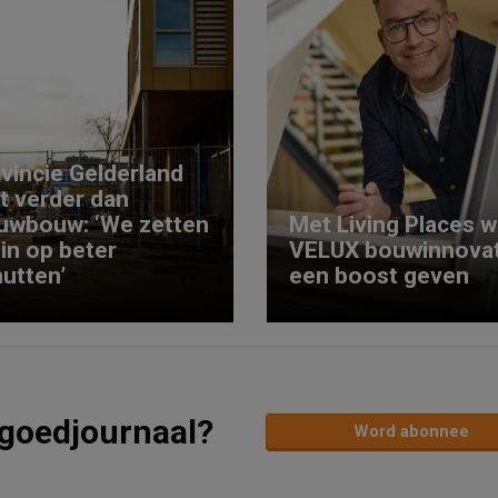
vincie Gelderland
kt verder dan
uwbouw: ‘We zetten
Met Living Places wi
 in op beter
VELUX bouwinnovat
utten’
een boost geven
tgoedjournaal?
Word abonnee