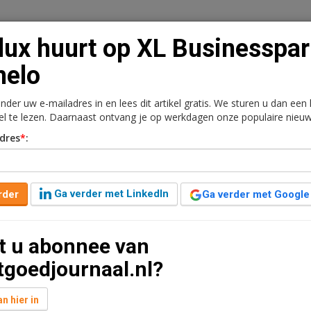
lux huurt op XL Businesspa
melo
onder uw e-mailadres in en lees dit artikel gratis. We sturen u dan een
n
Vacaturebank
Contact
Abonnementen
kel te lezen. Daarnaast ontvang je op werkdagen onze populaire nieuw
dres
*
:
rkt
Kantoren
Retail
Logistiek
Juridisch | Fiscaa
usinesspark Almelo
Ga verder met LinkedIn
rder
Ga verder met Google
aar geleden aangepast
1 minuut leestijd
t u abonnee van
t gesloten voor de huur van een unit gelegen aan de
tgoedjournaal.nl?
uit 3.714 m2 warehouse, 605 m2 mezzanine, 37,5
n hier in