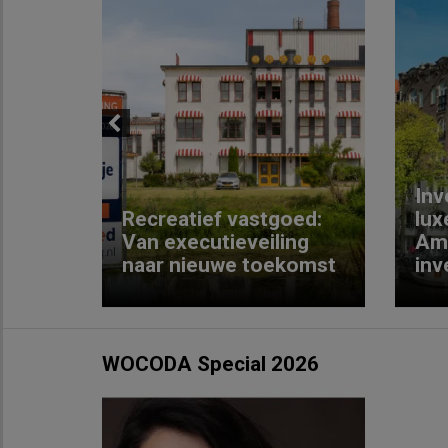
Previous
Inv
e
Recreatief vastgoed:
lux
t met
Van executieveiling
Am
naar nieuwe toekomst
inv
WOCODA Special 2026