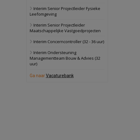
Interim Senior Projectleider Fysieke
Schuinesloot
Bekijk
Leefomgeving
27 augustus 2026
Binnenvaartschip
Interim Senior Projectleider
Maatschappelijke Vastgoedprojecten
Panheel
Bekijk
Interim Concerncontroller (32 - 36 uur)
17 september 2026
Voormalig
Interim Ondersteuning
politiebureau
Managementteam Bouw & Advies (32
uur)
Dordrecht
Bekijk
17 september 2026
Ga naar
Vacaturebank
Voormalig
politiebureau
Hilversum
Bekijk
17 september 2026
Voormalig
politiebureau
Zaandam
Bekijk
8 september 2026
Zorgcomplex