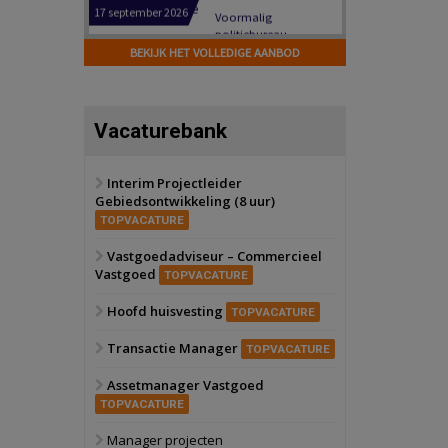
Hilversum
Bekijk
17 september 2026
BEKIJK HET VOLLEDIGE AANBOD
Voormalig
politiebureau
Zaandam
Bekijk
Vacaturebank
8 september 2026
Zorgcomplex
Interim Projectleider
Gebiedsontwikkeling (8 uur)
Zwanenburg
Bekijk
TOPVACATURE
6 oktober 2026
Transformatieobject
Vastgoedadviseur – Commercieel
Vastgoed
TOPVACATURE
Schiedam
Bekijk
Hoofd huisvesting
TOPVACATURE
22 september 2026
Attractiepark
Transactie Manager
TOPVACATURE
Assetmanager Vastgoed
Oranje
Bekijk
TOPVACATURE
28 september 2026
Grootschalig
Manager projecten
bedrijventerrein