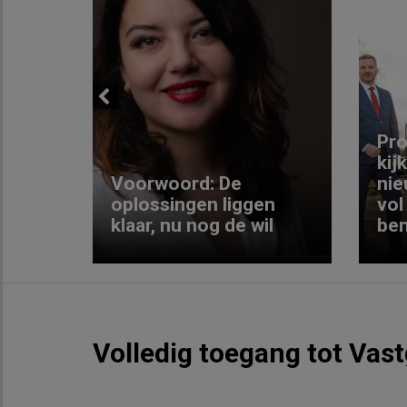
Previous
ng:
Pro
kij
Voorwoord: De
nie
ke
oplossingen liggen
vol
klaar, nu nog de wil
ben
Volledig toegang tot Vas