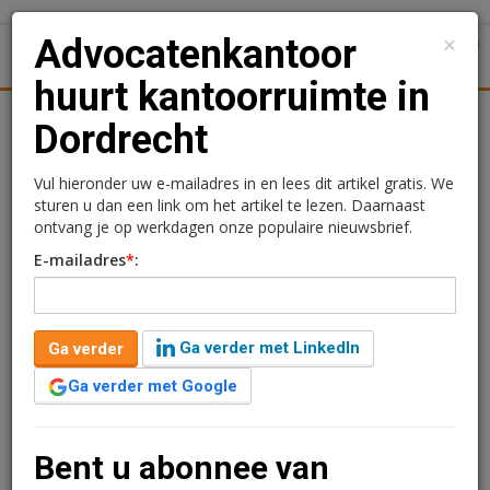
×
Advocatenkantoor
1
Toggl
huurt kantoorruimte in
tiek
Juridisch | Fiscaal
Transacties
Werk
Specials
Dordrecht
Advocatenkantoor huurt
Vul hieronder uw e-mailadres in en lees dit artikel gratis. We
sturen u dan een link om het artikel te lezen. Daarnaast
kantoorruimte in
ontvang je op werkdagen onze populaire nieuwsbrief.
E-mailadres
*
:
Dordrecht
Redactie
28 februari 2025 om 09:14
Ga verder met LinkedIn
Ga verder
1 minuut leestijd
Ga verder met Google
Boumans Advocaten heeft een huurovereenkomst
gesloten voor circa 79 m2 kantoorruimte op de derde
verdieping van het monumentale kantoorgebouw aan
Bent u abonnee van
de Johan de Wittstraat 31 in Dordrecht.