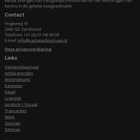
elkaar brengen van vastgoedprofessionals en het overdragen van
kennis in de gehele vastgoedmarkt.
Contact
Hogeweg 19
2042 GD Zandvoort
Telefoon: +31 (0) 23 743 49 09
E-mail:
info@vastgoedjournaal.nl
Onze privacyverklaring
Links
Vastgoedjournaal
Achtergronden
Woningmarkt
Kantoren
Retail
Logistiek
Juridisch | Fiscaal
Transacties
Werk
Specials
Sitemap