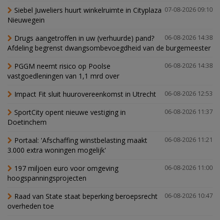
Siebel Juweliers huurt winkelruimte in Cityplaza
07-08-2026 09:10
Nieuwegein
Drugs aangetroffen in uw (verhuurde) pand?
06-08-2026 14:38
Afdeling begrenst dwangsombevoegdheid van de burgemeester
PGGM neemt risico op Poolse
06-08-2026 14:38
vastgoedleningen van 1,1 mrd over
Impact Fit sluit huurovereenkomst in Utrecht
06-08-2026 12:53
SportCity opent nieuwe vestiging in
06-08-2026 11:37
Doetinchem
Portaal: 'Afschaffing winstbelasting maakt
06-08-2026 11:21
3.000 extra woningen mogelijk'
197 miljoen euro voor omgeving
06-08-2026 11:00
hoogspanningsprojecten
Raad van State staat beperking beroepsrecht
06-08-2026 10:47
overheden toe