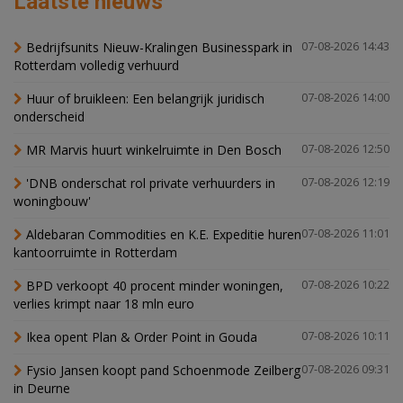
Laatste nieuws
Bedrijfsunits Nieuw-Kralingen Businesspark in
07-08-2026 14:43
Rotterdam volledig verhuurd
Huur of bruikleen: Een belangrijk juridisch
07-08-2026 14:00
onderscheid
MR Marvis huurt winkelruimte in Den Bosch
07-08-2026 12:50
'DNB onderschat rol private verhuurders in
07-08-2026 12:19
woningbouw'
Aldebaran Commodities en K.E. Expeditie huren
07-08-2026 11:01
kantoorruimte in Rotterdam
BPD verkoopt 40 procent minder woningen,
07-08-2026 10:22
verlies krimpt naar 18 mln euro
Ikea opent Plan & Order Point in Gouda
07-08-2026 10:11
Fysio Jansen koopt pand Schoenmode Zeilberg
07-08-2026 09:31
in Deurne