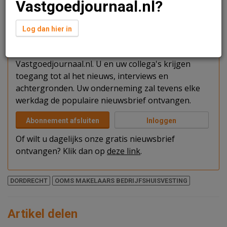
Vastgoedjournaal.nl?
Verder lezen?
Log dan hier in
U kunt het artikel niet volledig lezen omdat u nog
niet bent ingelogd. Log in of word abonnee van
Vastgoedjournaal.nl. U en uw collega's krijgen
toegang tot al het nieuws, interviews en
achtergronden. Uw onderneming zal tevens elke
werkdag de populaire nieuwsbrief ontvangen.
Abonnement afsluiten
Inloggen
Of wilt u dagelijks onze gratis nieuwsbrief
ontvangen? Klik dan op
deze link
.
DORDRECHT
OOMS MAKELAARS BEDRIJFSHUISVESTING
Artikel delen