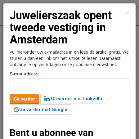
×
Juwelierszaak opent
1
Toggl
tweede vestiging in
tiek
Juridisch | Fiscaal
Transacties
Werk
Specials
Amsterdam
Juwelierszaak opent
Vul hieronder uw e-mailadres in en lees dit artikel gratis. We
sturen u dan een link om het artikel te lezen. Daarnaast
tweede vestiging in
ontvang je op werkdagen onze populaire nieuwsbrief.
E-mailadres
*
:
Amsterdam
Redactie
27 februari 2025 om 15:20
Ga verder met LinkedIn
Ga verder
één jaar geleden aangepast
1 minuut leestijd
Ga verder met Google
De Britse juwelierszaak e&e jewellery heeft een
huurovereenkomst getekend voor winkelruimte aan de
Nieuwendijk 173 in Amsterdam.
Bent u abonnee van