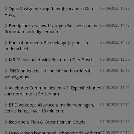
Opus Vastgoed koopt bedrijfslocatie in Den
07-08-2026 16:20
Haag
Bedrijfsunits Nieuw-Kralingen Businesspark in
07-08-2026 14:43
Rotterdam volledig verhuurd
Huur of bruikleen: Een belangrijk juridisch
07-08-2026 14:00
onderscheid
MR Marvis huurt winkelruimte in Den Bosch
07-08-2026 12:50
'DNB onderschat rol private verhuurders in
07-08-2026 12:19
woningbouw'
Aldebaran Commodities en K.E. Expeditie huren
07-08-2026 11:01
kantoorruimte in Rotterdam
BPD verkoopt 40 procent minder woningen,
07-08-2026 10:22
verlies krimpt naar 18 mln euro
Ikea opent Plan & Order Point in Gouda
07-08-2026 10:11
Fysio Jansen koopt pand Schoenmode Zeilberg
07-08-2026 09:31