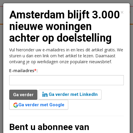
×
Amsterdam blijft 3.000
1
Toggl
nieuwe woningen
tergronden
Woningmarkt
Kantoren
Retail
Logistiek
achter op doelstelling
Amsterdam blijft 3.000
Vul hieronder uw e-mailadres in en lees dit artikel gratis. We
sturen u dan een link om het artikel te lezen. Daarnaast
nieuwe woningen achter
ontvang je op werkdagen onze populaire nieuwsbrief.
E-mailadres
*
:
op doelstelling
Redactie
27 februari 2025 om 10:46
Ga verder met LinkedIn
Ga verder
één jaar geleden aangepast
2 minuten leestijd
Ga verder met Google
In Amsterdam is vorig jaar begonnen met de bouw van
4.541 woningen. Daarmee blijft de hoofdstad ver achter
op de eigen doelstelling van 7.500 woningen per jaar.
Bent u abonnee van