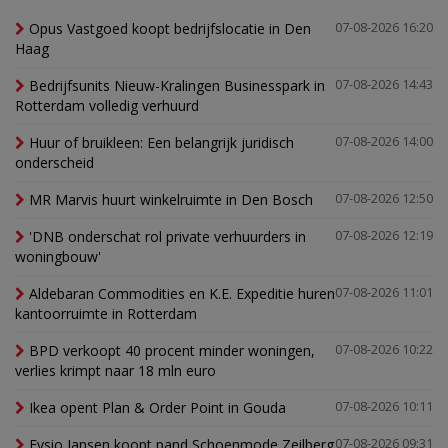
Opus Vastgoed koopt bedrijfslocatie in Den
07-08-2026 16:20
Haag
Bedrijfsunits Nieuw-Kralingen Businesspark in
07-08-2026 14:43
Rotterdam volledig verhuurd
Huur of bruikleen: Een belangrijk juridisch
07-08-2026 14:00
onderscheid
MR Marvis huurt winkelruimte in Den Bosch
07-08-2026 12:50
'DNB onderschat rol private verhuurders in
07-08-2026 12:19
woningbouw'
Aldebaran Commodities en K.E. Expeditie huren
07-08-2026 11:01
kantoorruimte in Rotterdam
BPD verkoopt 40 procent minder woningen,
07-08-2026 10:22
verlies krimpt naar 18 mln euro
Ikea opent Plan & Order Point in Gouda
07-08-2026 10:11
Fysio Jansen koopt pand Schoenmode Zeilberg
07-08-2026 09:31