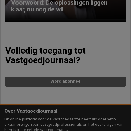
Voorwoord: De oplossingen liggen
klaar, nu nog de wil
Volledig toegang tot
Vastgoedjournaal?
Word abonnee
Over Vastgoedjournaal
Dit online platform voor de vastgoedsector heeft als doel het bij
elkaar brengen van vastgoedprofessionals en het overdragen van
kennis in de gehele vastgoedmarkt.