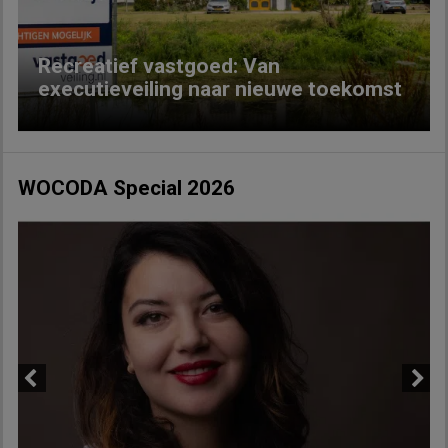
Recreatief vastgoed: Van
executieveiling naar nieuwe toekomst
WOCODA Special 2026
Previous
Next