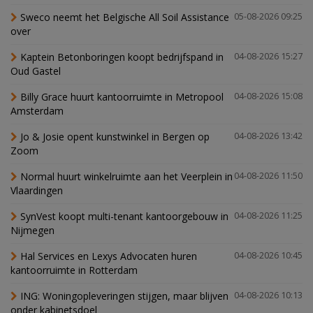
Sweco neemt het Belgische All Soil Assistance
05-08-2026 09:25
over
Kaptein Betonboringen koopt bedrijfspand in
04-08-2026 15:27
Oud Gastel
Billy Grace huurt kantoorruimte in Metropool
04-08-2026 15:08
Amsterdam
Jo & Josie opent kunstwinkel in Bergen op
04-08-2026 13:42
Zoom
Normal huurt winkelruimte aan het Veerplein in
04-08-2026 11:50
Vlaardingen
SynVest koopt multi-tenant kantoorgebouw in
04-08-2026 11:25
Nijmegen
Hal Services en Lexys Advocaten huren
04-08-2026 10:45
kantoorruimte in Rotterdam
ING: Woningopleveringen stijgen, maar blijven
04-08-2026 10:13
onder kabinetsdoel