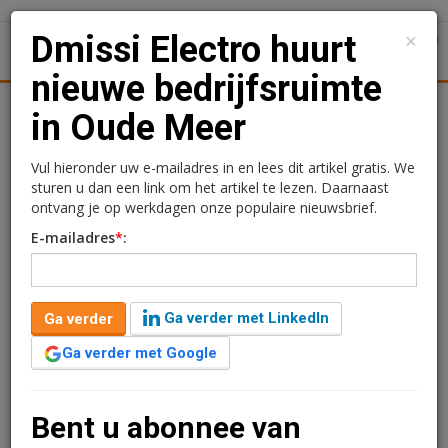
×
Dmissi Electro huurt
1
Toggl
nieuwe bedrijfsruimte
tiek
Juridisch | Fiscaal
Transacties
Werk
Specials
in Oude Meer
Dmissi Electro huurt
Vul hieronder uw e-mailadres in en lees dit artikel gratis. We
sturen u dan een link om het artikel te lezen. Daarnaast
nieuwe bedrijfsruimte in
ontvang je op werkdagen onze populaire nieuwsbrief.
E-mailadres
*
:
Oude Meer
Redactie
26 februari 2025 om 10:57
Ga verder met LinkedIn
Ga verder
één jaar geleden aangepast
1 minuut leestijd
Ga verder met Google
Dmissi Electro heeft een nieuw bedrijfsruimte aan de
Bregeutlaan 25 in Oude Meer. Het gaat om 3.612 m2
bedrijfsruimte en 1.432 m2 kantoorruimte.
Bent u abonnee van