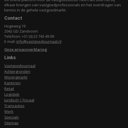
elkaar brengen van vastgoedprofessionals en het overdragen van
kennis in de gehele vastgoedmarkt.
Contact
Hogeweg 19
2042 GD Zandvoort
Telefoon: +31 (0) 23 743 49 09
E-mail:
info@vastgoedjournaal.nl
Onze privacyverklaring
Links
Vastgoedjournaal
Achtergronden
Woningmarkt
Kantoren
Retail
Logistiek
Juridisch | Fiscaal
Transacties
Werk
Specials
Sitemap