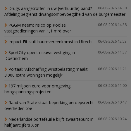
Drugs aangetroffen in uw (verhuurde) pand?
06-08-2026 14:38
Afdeling begrenst dwangsombevoegdheid van de burgemeester
PGGM neemt risico op Poolse
06-08-2026 14:38
vastgoedleningen van 1,1 mrd over
Impact Fit sluit huurovereenkomst in Utrecht
06-08-2026 12:53
SportCity opent nieuwe vestiging in
06-08-2026 11:37
Doetinchem
Portaal: 'Afschaffing winstbelasting maakt
06-08-2026 11:21
3.000 extra woningen mogelijk'
197 miljoen euro voor omgeving
06-08-2026 11:00
hoogspanningsprojecten
Raad van State staat beperking beroepsrecht
06-08-2026 10:47
overheden toe
Nederlandse portefeuille blijft zwaartepunt in
06-08-2026 10:24
halfjaarcijfers Xior