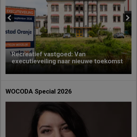
Previous
Next
Recreatief vastgoed: Van
executieveiling naar nieuwe toekomst
WOCODA Special 2026