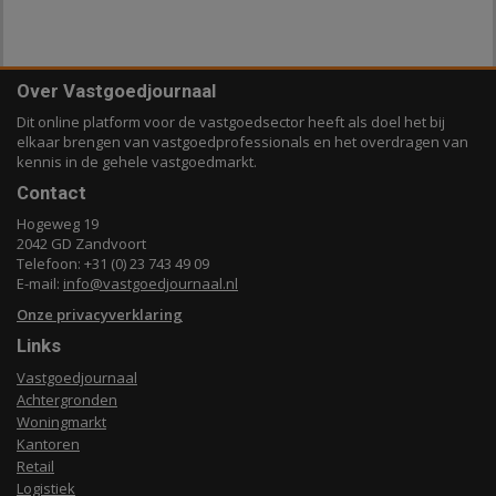
Over Vastgoedjournaal
Dit online platform voor de vastgoedsector heeft als doel het bij
elkaar brengen van vastgoedprofessionals en het overdragen van
kennis in de gehele vastgoedmarkt.
Contact
Hogeweg 19
2042 GD Zandvoort
Telefoon: +31 (0) 23 743 49 09
E-mail:
info@vastgoedjournaal.nl
Onze privacyverklaring
Links
Vastgoedjournaal
Achtergronden
Woningmarkt
Kantoren
Retail
Logistiek