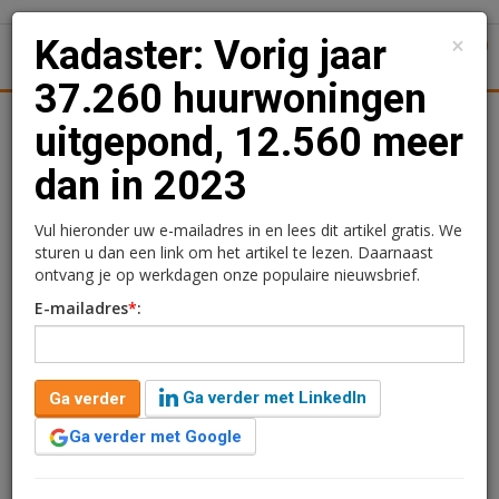
×
Kadaster: Vorig jaar
1
Toggl
37.260 huurwoningen
Achtergronden
Woningmarkt
Kantore
Nieuws
Uitgelicht
uitgepond, 12.560 meer
dan in 2023
Kadaster: Vorig jaar
37.260 huurwoningen
Vul hieronder uw e-mailadres in en lees dit artikel gratis. We
sturen u dan een link om het artikel te lezen. Daarnaast
uitgepond, 12.560 meer
ontvang je op werkdagen onze populaire nieuwsbrief.
E-mailadres
*
:
dan in 2023
Gabrielle Klaver en Ariana Manduzai
Ga verder met LinkedIn
Ga verder
27 februari 2025 om 06:00
één jaar geleden aangepast
7 minuten leestijd
Ga verder met Google
Het uitponden van huurwoningen is behoorlijk aan het
toenemen, blijkt uit cijfers van het Kadaster. In 2024 zijn