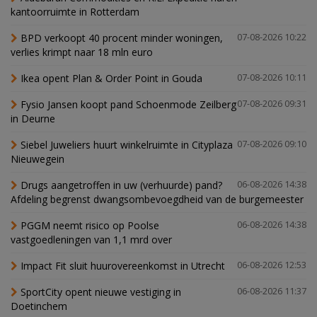
kantoorruimte in Rotterdam
BPD verkoopt 40 procent minder woningen,
07-08-2026 10:22
verlies krimpt naar 18 mln euro
Ikea opent Plan & Order Point in Gouda
07-08-2026 10:11
Fysio Jansen koopt pand Schoenmode Zeilberg
07-08-2026 09:31
in Deurne
Siebel Juweliers huurt winkelruimte in Cityplaza
07-08-2026 09:10
Nieuwegein
Drugs aangetroffen in uw (verhuurde) pand?
06-08-2026 14:38
Afdeling begrenst dwangsombevoegdheid van de burgemeester
PGGM neemt risico op Poolse
06-08-2026 14:38
vastgoedleningen van 1,1 mrd over
Impact Fit sluit huurovereenkomst in Utrecht
06-08-2026 12:53
SportCity opent nieuwe vestiging in
06-08-2026 11:37
Doetinchem