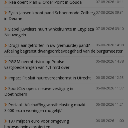
Ikea opent Plan & Order Point in Gouda
07-08-2026 10:11
Fysio Jansen koopt pand Schoenmode Zeilberg
07-08-2026 09:31
in Deurne
Siebel Juweliers huurt winkelruimte in Cityplaza
07-08-2026 09:10
Nieuwegein
Drugs aangetroffen in uw (verhuurde) pand?
06-08-2026 14:38
Afdeling begrenst dwangsombevoegdheid van de burgemeester
PGGM neemt risico op Poolse
06-08-2026 14:38
vastgoedleningen van 1,1 mrd over
Impact Fit sluit huurovereenkomst in Utrecht
06-08-2026 12:53
SportCity opent nieuwe vestiging in
06-08-2026 11:37
Doetinchem
Portaal: 'Afschaffing winstbelasting maakt
06-08-2026 11:21
3.000 extra woningen mogelijk'
197 miljoen euro voor omgeving
06-08-2026 11:00
hoogspanningsprojecten