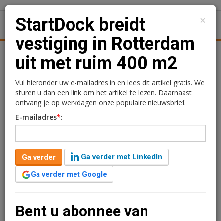
×
StartDock breidt
1
Toggl
vestiging in Rotterdam
ningmarkt
Kantoren
Retail
Logistiek
Juridisch | Fisca
uit met ruim 400 m2
StartDock breidt
Vul hieronder uw e-mailadres in en lees dit artikel gratis. We
sturen u dan een link om het artikel te lezen. Daarnaast
vestiging in Rotterdam uit
ontvang je op werkdagen onze populaire nieuwsbrief.
E-mailadres
*
:
met ruim 400 m2
Redactie
20 februari 2025 om 10:06
Ga verder met LinkedIn
Ga verder
één jaar geleden aangepast
1 minuut leestijd
Ga verder met Google
StartDock breidt de vestiging aan het Westplein in
Rotterdam uit. Waar de co-working kantooraanbieder
nu nog 1.428 m2 huurt, wordt dat na een verbouwing
Bent u abonnee van
vergroot naar 1.850 m2. Die ruimte biedt ruimte aan