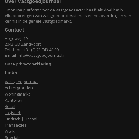
Over Vastgoedjournaal
Dit online platform voor de vastgoedsector heeft als doel het bij
elkaar brengen van vastgoedprofessionals en het overdragen van
kennis in de gehele vastgoedmarkt.
Contact
Hogeweg 19
2042 GD Zandvoort
Telefoon: +31 (0) 23 743 49 09
E-mail:
info@vastgoedjournaal.nl
Onze privacyverklaring
Links
Vastgoedjournaal
Achtergronden
Woningmarkt
Kantoren
Retail
Logistiek
Juridisch | Fiscaal
Transacties
Werk
Specials