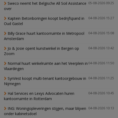
Sweco neemt het Belgische All Soil Assistance
05-08-2026 09:25
over
Kaptein Betonboringen koopt bedrijfspand in
04-08-2026 15:27
Oud Gastel
Billy Grace huurt kantoorruimte in Metropool
04-08-2026 15:08
Amsterdam
Jo & Josie opent kunstwinkel in Bergen op
04-08-2026 13:42
Zoom
Normal huurt winkelruimte aan het Veerplein in
04-08-2026 11:50
Vlaardingen
SynVest koopt multi-tenant kantoorgebouw in
04-08-2026 11:25
Nijmegen
Hal Services en Lexys Advocaten huren
04-08-2026 10:45
kantoorruimte in Rotterdam
ING: Woningopleveringen stijgen, maar blijven
04-08-2026 10:13
onder kabinetsdoel