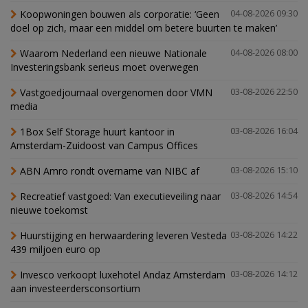
Koopwoningen bouwen als corporatie: ‘Geen
04-08-2026 09:30
doel op zich, maar een middel om betere buurten te maken’
Waarom Nederland een nieuwe Nationale
04-08-2026 08:00
Investeringsbank serieus moet overwegen
Vastgoedjournaal overgenomen door VMN
03-08-2026 22:50
media
1Box Self Storage huurt kantoor in
03-08-2026 16:04
Amsterdam-Zuidoost van Campus Offices
ABN Amro rondt overname van NIBC af
03-08-2026 15:10
Recreatief vastgoed: Van executieveiling naar
03-08-2026 14:54
nieuwe toekomst
Huurstijging en herwaardering leveren Vesteda
03-08-2026 14:22
439 miljoen euro op
Invesco verkoopt luxehotel Andaz Amsterdam
03-08-2026 14:12
aan investeerdersconsortium