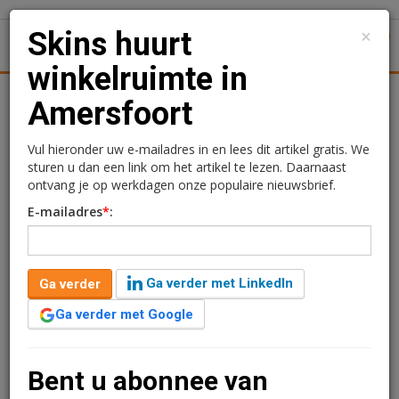
×
Skins huurt
1
Toggl
winkelruimte in
tiek
Juridisch | Fiscaal
Transacties
Werk
Specials
Amersfoort
Skins huurt winkelruimte
Vul hieronder uw e-mailadres in en lees dit artikel gratis. We
sturen u dan een link om het artikel te lezen. Daarnaast
in Amersfoort
ontvang je op werkdagen onze populaire nieuwsbrief.
E-mailadres
*
:
Redactie
13 februari 2025 om 15:00
één jaar geleden aangepast
1 minuut leestijd
Ga verder met LinkedIn
Ga verder
Cosmeticaconcept Skins heeft een huurovereenkomst
getekend voor 237 m2 winkelruimte aan de
Ga verder met Google
Langestraat 38 in Amersfoort. Het gehuurde is
verdeeld over 205 m2 op de begane grond en 32 m2 in
de kelder. Het is de veertiende boutique van het
Bent u abonnee van
concept in Nederland.