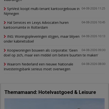
SynVest koopt multi-tenant kantoorgebouw in
04-08-2026 11:25
Nijmegen
Hal Services en Lexys Advocaten huren
04-08-2026 10:45
kantoorruimte in Rotterdam
ING: Woningopleveringen stijgen, maar blijven
04-08-2026 10:13
onder kabinetsdoel
Koopwoningen bouwen als corporatie: ‘Geen
04-08-2026 09:30
doel op zich, maar een middel om betere buurten te maken’
Waarom Nederland een nieuwe Nationale
04-08-2026 08:00
Investeringsbank serieus moet overwegen
Themamaand: Hotelvastgoed & Leisure