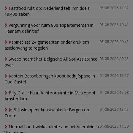
Fastfood rukt op: Nederland telt inmiddels
05-08-2026 11:02
19.400 zaken
Vergunning voor ruim 800 appartementen in
05-08-2026 10:41
Haarlem definitief
Kabinet zet 24 gemeenten onder druk om
05-08-2026 09:43
asielopvang te regelen
Sweco neemt het Belgische All Soil Assistance
05-08-2026 09:25
over
Kaptein Betonboringen koopt bedrijfspand in
04-08-2026 15:27
Oud Gastel
Billy Grace huurt kantoorruimte in Metropool
04-08-2026 15:08
Amsterdam
Jo & Josie opent kunstwinkel in Bergen op
04-08-2026 13:42
Zoom
Normal huurt winkelruimte aan het Veerplein in
04-08-2026 11:50
Vlaardingen