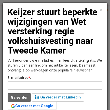
×
Keijzer stuurt beperkte
1
Toggl
wijzigingen van Wet
tergronden
Woningmarkt
Kantoren
Retail
Logistiek
versterking regie
volkshuisvesting naar
Keijzer stuurt beperkte
Tweede Kamer
wijzigingen van Wet
versterking regie
Vul hieronder uw e-mailadres in en lees dit artikel gratis. We
sturen u dan een link om het artikel te lezen. Daarnaast
volkshuisvesting naar
ontvang je op werkdagen onze populaire nieuwsbrief.
E-mailadres
*
:
Tweede Kamer
Redactie
13 februari 2025 om 10:00
Ga verder met LinkedIn
Ga verder
één jaar geleden aangepast
3 minuten leestijd
Ga verder met Google
Minister Mona Keijzer (Volkshuisvesting en Ruimtelijke