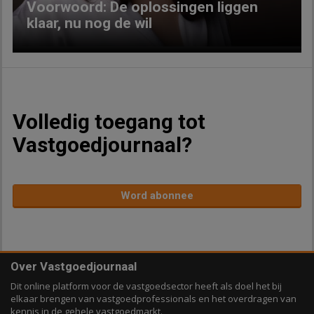
Voorwoord: De oplossingen liggen
klaar, nu nog de wil
Volledig toegang tot
Vastgoedjournaal?
Word abonnee
Over Vastgoedjournaal
Dit online platform voor de vastgoedsector heeft als doel het bij
elkaar brengen van vastgoedprofessionals en het overdragen van
kennis in de gehele vastgoedmarkt.