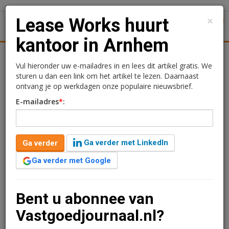
×
Lease Works huurt
1
Toggl
kantoor in Arnhem
tiek
Juridisch | Fiscaal
Transacties
Werk
Specials
Vul hieronder uw e-mailadres in en lees dit artikel gratis. We
sturen u dan een link om het artikel te lezen. Daarnaast
Lease Works huurt
ontvang je op werkdagen onze populaire nieuwsbrief.
E-mailadres
*
:
kantoor in Arnhem
redactie
6 februari 2025 om 09:56
Ga verder met LinkedIn
Ga verder
2 jaar geleden aangepast
1 minuut leestijd
Ga verder met Google
De onderneming Lease Works heeft circa 100
m2 kantoorruimte gehuurd op Gelderse Poort in
Arnhem.
Bent u abonnee van
Vastgoedjournaal.nl?
Verder lezen?