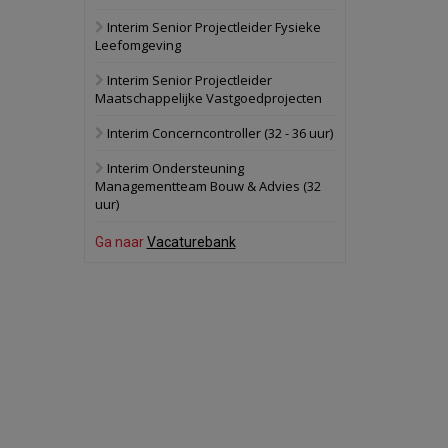
Interim Senior Projectleider Fysieke
Schuinesloot
Bekijk
Leefomgeving
27 augustus 2026
Binnenvaartschip
Interim Senior Projectleider
Maatschappelijke Vastgoedprojecten
Panheel
Bekijk
Interim Concerncontroller (32 - 36 uur)
17 september 2026
Voormalig
Interim Ondersteuning
politiebureau
Managementteam Bouw & Advies (32
uur)
Dordrecht
Bekijk
17 september 2026
Ga naar
Vacaturebank
Voormalig
politiebureau
Hilversum
Bekijk
17 september 2026
Voormalig
politiebureau
Zaandam
Bekijk
8 september 2026
Zorgcomplex