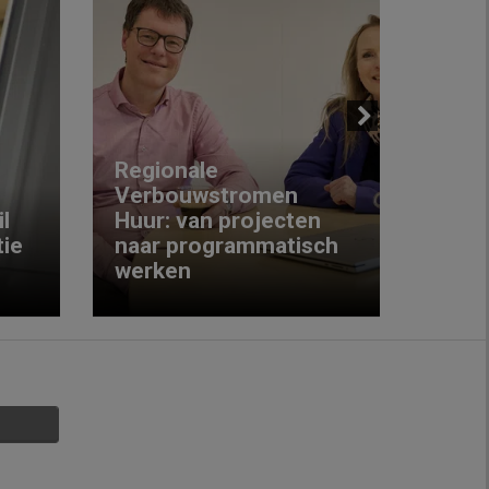
Next
Regionale
Verbouwstromen
‘We w
l
Huur: van projecten
koop
ie
naar programmatisch
gewo
werken
krijg