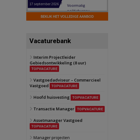
Hilversum
Bekijk
17 september 2026
BEKIJK HET VOLLEDIGE AANBOD
Voormalig
politiebureau
Zaandam
Bekijk
Vacaturebank
8 september 2026
Zorgcomplex
Interim Projectleider
Gebiedsontwikkeling (8 uur)
Zwanenburg
Bekijk
TOPVACATURE
6 oktober 2026
Transformatieobject
Vastgoedadviseur – Commercieel
Vastgoed
TOPVACATURE
Schiedam
Bekijk
Hoofd huisvesting
TOPVACATURE
22 september 2026
Attractiepark
Transactie Manager
TOPVACATURE
Assetmanager Vastgoed
Oranje
Bekijk
TOPVACATURE
28 september 2026
Grootschalig
Manager projecten
bedrijventerrein