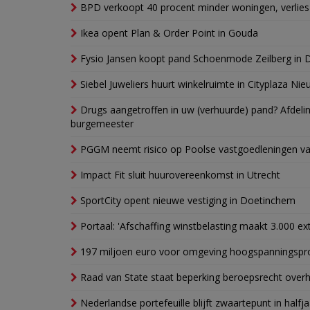
BPD verkoopt 40 procent minder woningen, verlies
Ikea opent Plan & Order Point in Gouda
Fysio Jansen koopt pand Schoenmode Zeilberg in 
Siebel Juweliers huurt winkelruimte in Cityplaza Ni
Drugs aangetroffen in uw (verhuurde) pand? Afde
burgemeester
PGGM neemt risico op Poolse vastgoedleningen va
Impact Fit sluit huurovereenkomst in Utrecht
SportCity opent nieuwe vestiging in Doetinchem
Portaal: 'Afschaffing winstbelasting maakt 3.000 e
197 miljoen euro voor omgeving hoogspanningspr
Raad van State staat beperking beroepsrecht over
Nederlandse portefeuille blijft zwaartepunt in halfja