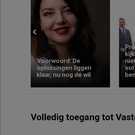
Previous
ng:
Pro
kij
Voorwoord: De
nie
ke
oplossingen liggen
vol
klaar, nu nog de wil
ben
Volledig toegang tot Vas