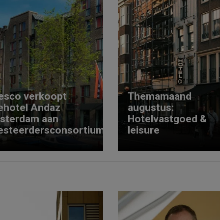
esco verkoopt
Themamaand
ehotel Andaz
augustus:
sterdam aan
Hotelvastgoed &
esteerdersconsortium
leisure