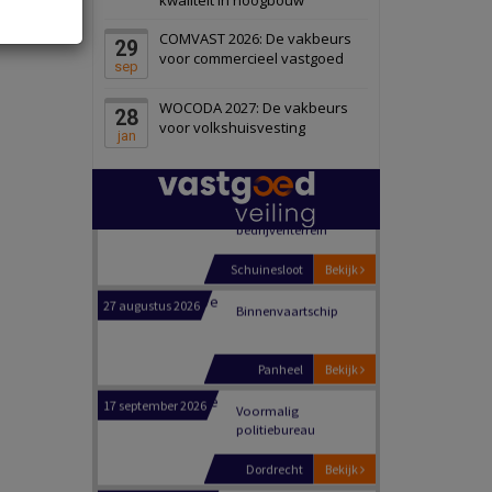
Schiedam
Bekijk
COMVAST 2026: De vakbeurs
29
22 september 2026
Attractiepark
voor commercieel vastgoed
sep
WOCODA 2027: De vakbeurs
28
Oranje
Bekijk
voor volkshuisvesting
jan
28 september 2026
Grootschalig
bedrijventerrein
Schuinesloot
Bekijk
27 augustus 2026
Binnenvaartschip
Panheel
Bekijk
17 september 2026
Voormalig
politiebureau
Dordrecht
Bekijk
17 september 2026
Voormalig
politiebureau