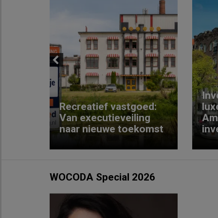
Previous
Inv
e
Recreatief vastgoed:
lux
t met
Van executieveiling
Am
naar nieuwe toekomst
inv
WOCODA Special 2026