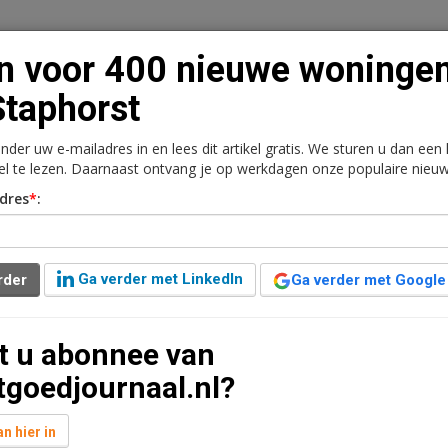
n voor 400 nieuwe woninge
Staphorst
onder uw e-mailadres in en lees dit artikel gratis. We sturen u dan een
n
Vacaturebank
Contact
Abonnementen
kel te lezen. Daarnaast ontvang je op werkdagen onze populaire nieuw
dres
*
:
rkt
Kantoren
Retail
Logistiek
Juridisch | Fiscaa
 woningen in Staphorst
Ga verder met LinkedIn
rder
Ga verder met Google
aar geleden aangepast
1 minuut leestijd
t u abonnee van
n overleg met de gemeente en andere ontwikkelaars
tgoedjournaal.nl?
 bouw van circa 400 woningen in nieuwbouwwijk De
n hier in