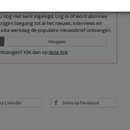
t u nog niet bent ingelogd. Log in of word abonnee
rijgen toegang tot al het nieuws, interviews en
elke werkdag de populaire nieuwsbrief ontvangen.
Inloggen
 ontvangen? Klik dan op
deze link
.
op LinkedIn
Delen op Facebook