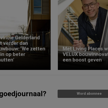
vincie Gelderland
kt verder dan
uwbouw: ‘We zetten
Met Living Places wi
 in op beter
VELUX bouwinnovat
utten’
een boost geven
tgoedjournaal?
Word abonnee