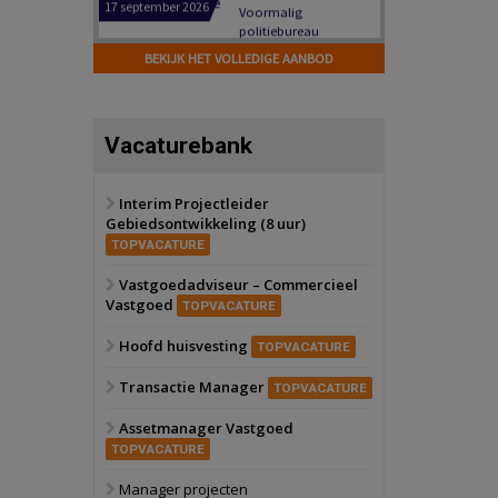
Hilversum
Bekijk
17 september 2026
BEKIJK HET VOLLEDIGE AANBOD
Voormalig
politiebureau
Zaandam
Bekijk
Vacaturebank
8 september 2026
Zorgcomplex
Interim Projectleider
Gebiedsontwikkeling (8 uur)
Zwanenburg
Bekijk
TOPVACATURE
6 oktober 2026
Transformatieobject
Vastgoedadviseur – Commercieel
Vastgoed
TOPVACATURE
Schiedam
Bekijk
Hoofd huisvesting
TOPVACATURE
22 september 2026
Attractiepark
Transactie Manager
TOPVACATURE
Assetmanager Vastgoed
Oranje
Bekijk
TOPVACATURE
28 september 2026
Grootschalig
Manager projecten
bedrijventerrein