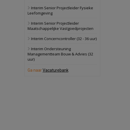
Interim Senior Projectleider Fysieke
Schuinesloot
Bekijk
Leefomgeving
27 augustus 2026
Binnenvaartschip
Interim Senior Projectleider
Maatschappelijke Vastgoedprojecten
Panheel
Bekijk
Interim Concerncontroller (32 - 36 uur)
17 september 2026
Voormalig
Interim Ondersteuning
politiebureau
Managementteam Bouw & Advies (32
uur)
Dordrecht
Bekijk
17 september 2026
Ga naar
Vacaturebank
Voormalig
politiebureau
Hilversum
Bekijk
17 september 2026
Voormalig
politiebureau
Zaandam
Bekijk
8 september 2026
Zorgcomplex