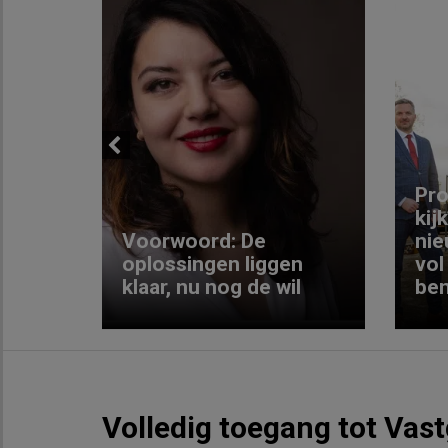
Previous
ng:
Pro
kij
Voorwoord: De
nie
ke
oplossingen liggen
vol
klaar, nu nog de wil
ben
Volledig toegang tot Vas