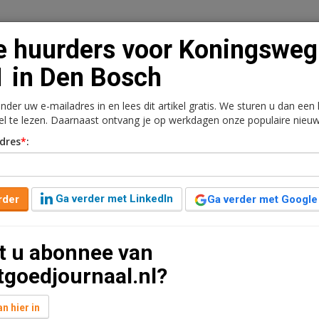
e huurders voor Koningsweg
 in Den Bosch
onder uw e-mailadres in en lees dit artikel gratis. We sturen u dan een
n
Vacaturebank
Contact
Abonnementen
kel te lezen. Daarnaast ontvang je op werkdagen onze populaire nieuw
dres
*
:
rkt
Kantoren
Retail
Logistiek
Juridisch | Fiscaa
oningsweg 101 in Den
Ga verder met LinkedIn
rder
Ga verder met Google
t u abonnee van
aar geleden aangepast
1 minuut leestijd
tgoedjournaal.nl?
m2 kantoorruimte in Koningsweg 101 in Den
 1.200 m2, zuivelhandel Geris Food Group huurt 885 m2
n hier in