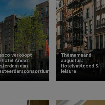
esco verkoopt
Themamaand
ehotel Andaz
augustus:
sterdam aan
Hotelvastgoed &
esteerdersconsortium
leisure