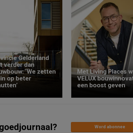
vincie Gelderland
kt verder dan
uwbouw: ‘We zetten
Met Living Places wi
 in op beter
VELUX bouwinnovat
utten’
een boost geven
tgoedjournaal?
Word abonnee