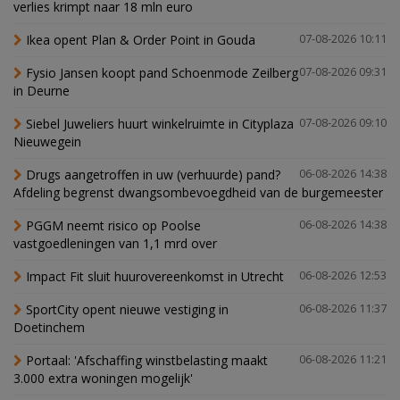
verlies krimpt naar 18 mln euro
Ikea opent Plan & Order Point in Gouda
07-08-2026 10:11
Fysio Jansen koopt pand Schoenmode Zeilberg
07-08-2026 09:31
in Deurne
Siebel Juweliers huurt winkelruimte in Cityplaza
07-08-2026 09:10
Nieuwegein
Drugs aangetroffen in uw (verhuurde) pand?
06-08-2026 14:38
Afdeling begrenst dwangsombevoegdheid van de burgemeester
PGGM neemt risico op Poolse
06-08-2026 14:38
vastgoedleningen van 1,1 mrd over
Impact Fit sluit huurovereenkomst in Utrecht
06-08-2026 12:53
SportCity opent nieuwe vestiging in
06-08-2026 11:37
Doetinchem
Portaal: 'Afschaffing winstbelasting maakt
06-08-2026 11:21
3.000 extra woningen mogelijk'