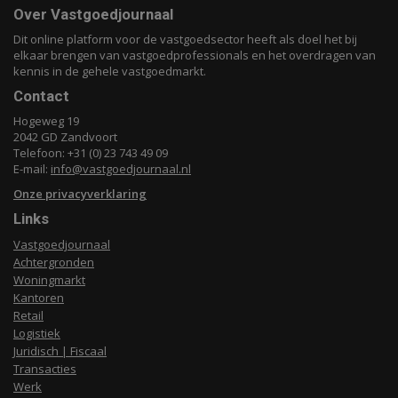
Over Vastgoedjournaal
Dit online platform voor de vastgoedsector heeft als doel het bij
elkaar brengen van vastgoedprofessionals en het overdragen van
kennis in de gehele vastgoedmarkt.
Contact
Hogeweg 19
2042 GD Zandvoort
Telefoon: +31 (0) 23 743 49 09
E-mail:
info@vastgoedjournaal.nl
Onze privacyverklaring
Links
Vastgoedjournaal
Achtergronden
Woningmarkt
Kantoren
Retail
Logistiek
Juridisch | Fiscaal
Transacties
Werk