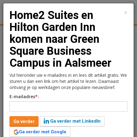
×
Home2 Suites en
1
Toggl
Hilton Garden Inn
Achtergronden
Woningmarkt
Kantore
Nieuws
Uitgelicht
komen naar Green
Square Business
Home2 Suites en Hilton
Campus in Aalsmeer
Garden Inn komen naar
Green Square Business
Vul hieronder uw e-mailadres in en lees dit artikel gratis. We
sturen u dan een link om het artikel te lezen. Daarnaast
Campus in Aalsmeer
ontvang je op werkdagen onze populaire nieuwsbrief.
E-mailadres
*
:
Redactie
22 januari 2025 om 09:52
2 jaar geleden aangepast
2 minuten leestijd
Ga verder met LinkedIn
Ga verder
Home2 Suites en Hilton Garden komen naar de nog in
ontwikkeling Green Square Business Campus in
Ga verder met Google