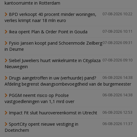
kantoorruimte in Rotterdam
BPD verkoopt 40 procent minder woningen,
07-08-2026 10:22
verlies krimpt naar 18 mln euro
Ikea opent Plan & Order Point in Gouda
07-08-2026 10:11
Fysio Jansen koopt pand Schoenmode Zeilberg
07-08-2026 09:31
in Deurne
Siebel Juweliers huurt winkelruimte in Cityplaza
07-08-2026 09:10
Nieuwegein
Drugs aangetroffen in uw (verhuurde) pand?
06-08-2026 14:38
Afdeling begrenst dwangsombevoegdheid van de burgemeester
PGGM neemt risico op Poolse
06-08-2026 14:38
vastgoedleningen van 1,1 mrd over
Impact Fit sluit huurovereenkomst in Utrecht
06-08-2026 12:53
SportCity opent nieuwe vestiging in
06-08-2026 11:37
Doetinchem