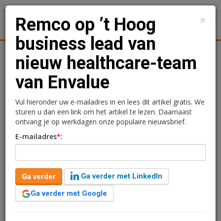
×
Remco op ’t Hoog
1
Toggl
business lead van
tiek
Juridisch | Fiscaal
Transacties
Werk
Specials
nieuw healthcare-team
van Envalue
Remco op ’t Hoog
business lead van nieuw
Vul hieronder uw e-mailadres in en lees dit artikel gratis. We
sturen u dan een link om het artikel te lezen. Daarnaast
healthcare-team van
ontvang je op werkdagen onze populaire nieuwsbrief.
E-mailadres
*
:
Envalue
Redactie
14 januari 2025 om 09:46
Ga verder met LinkedIn
Ga verder
2 jaar geleden aangepast
1 minuut leestijd
Ga verder met Google
Remco op ’t Hoog is aangesteld als business lead van
het nieuwe Healthcare-team van Envalue. Hiermee