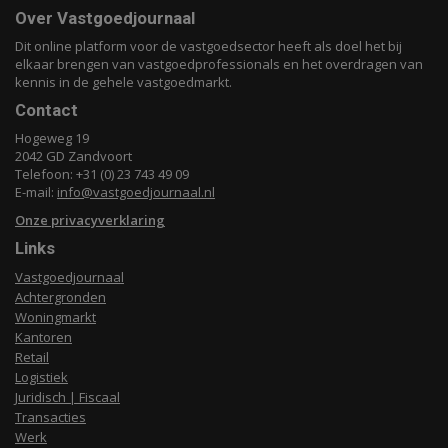
Over Vastgoedjournaal
Dit online platform voor de vastgoedsector heeft als doel het bij
elkaar brengen van vastgoedprofessionals en het overdragen van
kennis in de gehele vastgoedmarkt.
Contact
Hogeweg 19
2042 GD Zandvoort
Telefoon: +31 (0) 23 743 49 09
E-mail:
info@vastgoedjournaal.nl
Onze privacyverklaring
Links
Vastgoedjournaal
Achtergronden
Woningmarkt
Kantoren
Retail
Logistiek
Juridisch | Fiscaal
Transacties
Werk