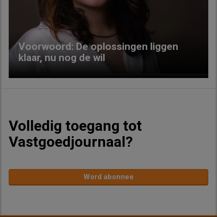
Previous
Next
Voorwoord: De oplossingen liggen
klaar, nu nog de wil
Volledig toegang tot
Vastgoedjournaal?
Word abonnee