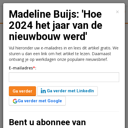
×
Madeline Buijs: 'Hoe
1
Toggl
2024 het jaar van de
Achtergronden
Woningmarkt
Kantore
Nieuws
Uitgelicht
nieuwbouw werd'
Madeline Buijs: 'Hoe 2024
Vul hieronder uw e-mailadres in en lees dit artikel gratis. We
sturen u dan een link om het artikel te lezen. Daarnaast
het jaar van de
ontvang je op werkdagen onze populaire nieuwsbrief.
E-mailadres
*
:
nieuwbouw werd'
Ga verder met LinkedIn
Ga verder
Redactie
27 december 2024 om 08:58
2 jaar geleden aangepast
3 minuten leestijd
Ga verder met Google
De uitpondgolf blijkt van korte duur te zijn, nu de
nieuwbouw weer domineert, schrijft Madeline Buijs,
Bent u abonnee van
chief economist en head of research bij Colliers, in haar