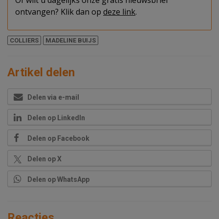
Of wilt u dagelijks onze gratis nieuwsbrief
ontvangen? Klik dan op
deze link
.
COLLIERS
MADELINE BUIJS
Artikel delen
Delen via e-mail
Delen op LinkedIn
Delen op Facebook
Delen op X
Delen op WhatsApp
Reacties