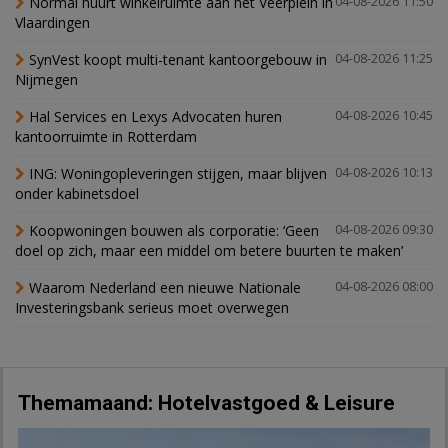
Normal huurt winkelruimte aan het Veerplein in
04-08-2026 11:50
Vlaardingen
SynVest koopt multi-tenant kantoorgebouw in
04-08-2026 11:25
Nijmegen
Hal Services en Lexys Advocaten huren
04-08-2026 10:45
kantoorruimte in Rotterdam
ING: Woningopleveringen stijgen, maar blijven
04-08-2026 10:13
onder kabinetsdoel
Koopwoningen bouwen als corporatie: ‘Geen
04-08-2026 09:30
doel op zich, maar een middel om betere buurten te maken’
Waarom Nederland een nieuwe Nationale
04-08-2026 08:00
Investeringsbank serieus moet overwegen
Themamaand: Hotelvastgoed & Leisure