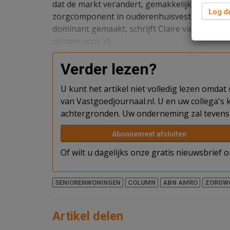
dat de markt verandert, gemakkelijk aangepas
Log da
zorgcomponent in ouderenhuisvesting waar be
dominant gemaakt, schrijft Claire van Staaij,
column voor VJ.
Verder lezen?
U kunt het artikel niet volledig lezen omda
van Vastgoedjournaal.nl. U en uw collega's k
achtergronden. Uw onderneming zal tevens 
Abonnement afsluiten
Of wilt u dagelijks onze gratis nieuwsbrief
SENIORENWONINGEN
COLUMN
ABN AMRO
ZORGW
Artikel delen