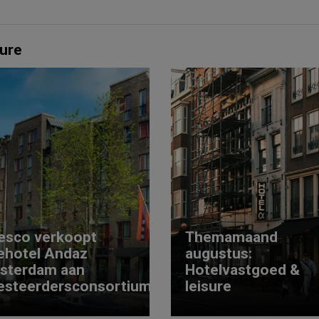
ure
esco verkoopt
Themamaand
ehotel Andaz
augustus:
sterdam aan
Hotelvastgoed &
esteerdersconsortium
leisure