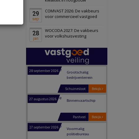
Zwanenburg
Bekijk
COMVAST 2026: De vakbeurs
29
6 oktober 2026
Transformatieobject
voor commercieel vastgoed
sep
WOCODA 2027: De vakbeurs
28
Schiedam
Bekijk
voor volkshuisvesting
jan
22 september 2026
Attractiepark
Oranje
Bekijk
28 september 2026
Grootschalig
bedrijventerrein
Schuinesloot
Bekijk
27 augustus 2026
Binnenvaartschip
Panheel
Bekijk
17 september 2026
Voormalig
politiebureau