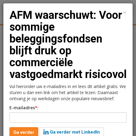
×
AFM waarschuwt: Voor
1
Toggl
sommige
Achtergronden
Woningmarkt
Kantore
Nieuws
Uitgelicht
beleggingsfondsen
blijft druk op
AFM waarschuwt: Voor
commerciële
sommige
vastgoedmarkt risicovol
beleggingsfondsen blijft
druk op commerciële
Vul hieronder uw e-mailadres in en lees dit artikel gratis. We
sturen u dan een link om het artikel te lezen. Daarnaast
vastgoedmarkt risicovol
ontvang je op werkdagen onze populaire nieuwsbrief.
E-mailadres
*
:
Redactie
14 november 2024 om 15:45
2 jaar geleden aangepast
1 minuut leestijd
Ga verder met LinkedIn
Ga verder
Beleggingsfondsen die in illiquide activa investeren