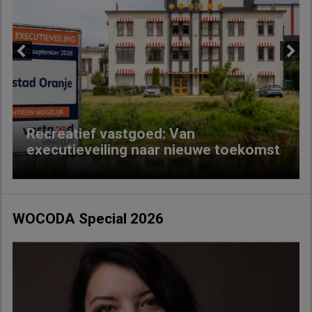
Previous
Next
Recreatief vastgoed: Van
executieveiling naar nieuwe toekomst
WOCODA Special 2026