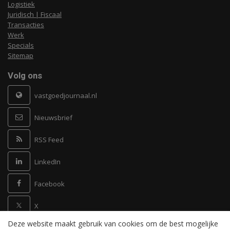
Logistiek
Juridisch | Fiscaal
Transacties
Werk
Specials
Sitemap
Volg ons
vastgoedjournaal.nl
Nieuwsbrief
RSS Feed
LinkedIn
Facebook
X
Deze website maakt gebruik van cookies om de best mogelijke