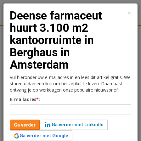
×
Deense farmaceut
1
Toggl
huurt 3.100 m2
tiek
Juridisch | Fiscaal
Transacties
Werk
Specials
kantoorruimte in
Berghaus in
Deense farmaceut huurt
Amsterdam
3.100 m2 kantoorruimte
in Berghaus in
Vul hieronder uw e-mailadres in en lees dit artikel gratis. We
sturen u dan een link om het artikel te lezen. Daarnaast
Amsterdam
ontvang je op werkdagen onze populaire nieuwsbrief.
E-mailadres
*
:
Redactie
30 oktober 2024 om 13:59
1 minuut leestijd
Ga verder met LinkedIn
Ga verder
De Nederlandse vestiging van de Deense
farmaceutische organisatie Novo Nordisk huurt 3.100
Ga verder met Google