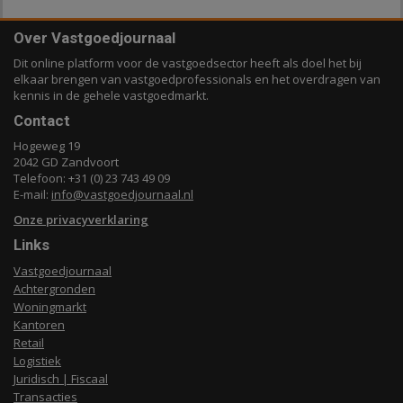
Over Vastgoedjournaal
Dit online platform voor de vastgoedsector heeft als doel het bij
elkaar brengen van vastgoedprofessionals en het overdragen van
kennis in de gehele vastgoedmarkt.
Contact
Hogeweg 19
2042 GD Zandvoort
Telefoon: +31 (0) 23 743 49 09
E-mail:
info@vastgoedjournaal.nl
Onze privacyverklaring
Links
Vastgoedjournaal
Achtergronden
Woningmarkt
Kantoren
Retail
Logistiek
Juridisch | Fiscaal
Transacties