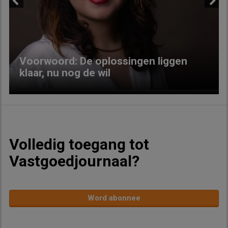
Previous
Next
Voorwoord: De oplossingen liggen
klaar, nu nog de wil
Volledig toegang tot
Vastgoedjournaal?
Word abonnee