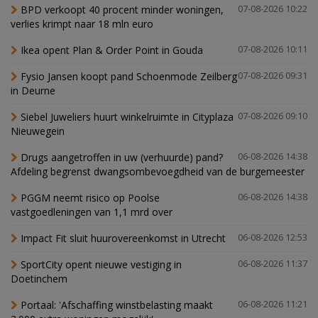
BPD verkoopt 40 procent minder woningen,
07-08-2026 10:22
verlies krimpt naar 18 mln euro
Ikea opent Plan & Order Point in Gouda
07-08-2026 10:11
Fysio Jansen koopt pand Schoenmode Zeilberg
07-08-2026 09:31
in Deurne
Siebel Juweliers huurt winkelruimte in Cityplaza
07-08-2026 09:10
Nieuwegein
Drugs aangetroffen in uw (verhuurde) pand?
06-08-2026 14:38
Afdeling begrenst dwangsombevoegdheid van de burgemeester
PGGM neemt risico op Poolse
06-08-2026 14:38
vastgoedleningen van 1,1 mrd over
Impact Fit sluit huurovereenkomst in Utrecht
06-08-2026 12:53
SportCity opent nieuwe vestiging in
06-08-2026 11:37
Doetinchem
Portaal: 'Afschaffing winstbelasting maakt
06-08-2026 11:21