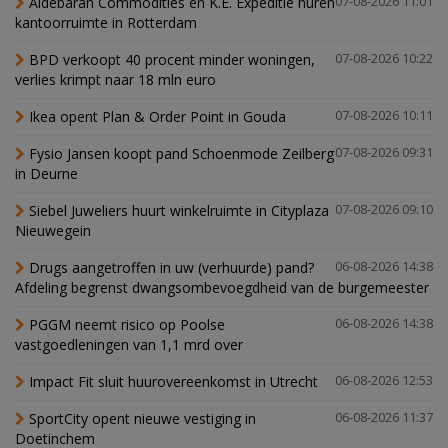
Aldebaran Commodities en K.E. Expeditie huren
07-08-2026 11:01
kantoorruimte in Rotterdam
BPD verkoopt 40 procent minder woningen,
07-08-2026 10:22
verlies krimpt naar 18 mln euro
Ikea opent Plan & Order Point in Gouda
07-08-2026 10:11
Fysio Jansen koopt pand Schoenmode Zeilberg
07-08-2026 09:31
in Deurne
Siebel Juweliers huurt winkelruimte in Cityplaza
07-08-2026 09:10
Nieuwegein
Drugs aangetroffen in uw (verhuurde) pand?
06-08-2026 14:38
Afdeling begrenst dwangsombevoegdheid van de burgemeester
PGGM neemt risico op Poolse
06-08-2026 14:38
vastgoedleningen van 1,1 mrd over
Impact Fit sluit huurovereenkomst in Utrecht
06-08-2026 12:53
SportCity opent nieuwe vestiging in
06-08-2026 11:37
Doetinchem