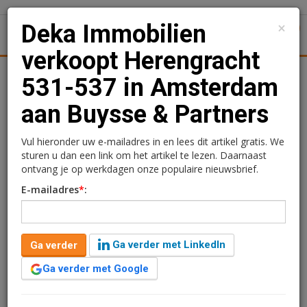
×
Deka Immobilien
1
Toggl
verkoopt Herengracht
Achtergronden
Woningmarkt
Kantore
Nieuws
Uitgelicht
531-537 in Amsterdam
aan Buysse & Partners
Deka Immobilien
verkoopt Herengracht
Vul hieronder uw e-mailadres in en lees dit artikel gratis. We
sturen u dan een link om het artikel te lezen. Daarnaast
531-537 in Amsterdam
ontvang je op werkdagen onze populaire nieuwsbrief.
E-mailadres
*
:
aan Buysse & Partners
Redactie
25 oktober 2024 om 13:57
Ga verder met LinkedIn
Ga verder
2 jaar geleden aangepast
1 minuut leestijd
Ga verder met Google
Buysse & Partners heeft het kantoorgebouw aan de
Herengracht 531-537 in Amsterdam aangekocht van