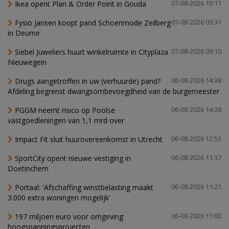
Ikea opent Plan & Order Point in Gouda
07-08-2026 10:11
Fysio Jansen koopt pand Schoenmode Zeilberg
07-08-2026 09:31
in Deurne
Siebel Juweliers huurt winkelruimte in Cityplaza
07-08-2026 09:10
Nieuwegein
Drugs aangetroffen in uw (verhuurde) pand?
06-08-2026 14:38
Afdeling begrenst dwangsombevoegdheid van de burgemeester
PGGM neemt risico op Poolse
06-08-2026 14:38
vastgoedleningen van 1,1 mrd over
Impact Fit sluit huurovereenkomst in Utrecht
06-08-2026 12:53
SportCity opent nieuwe vestiging in
06-08-2026 11:37
Doetinchem
Portaal: 'Afschaffing winstbelasting maakt
06-08-2026 11:21
3.000 extra woningen mogelijk'
197 miljoen euro voor omgeving
06-08-2026 11:00
hoogspanningsprojecten