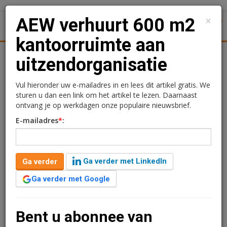
×
AEW verhuurt 600 m2
1
Toggl
kantoorruimte aan
tiek
Juridisch | Fiscaal
Transacties
Werk
Specials
uitzendorganisatie
AEW verhuurt 600 m2
Vul hieronder uw e-mailadres in en lees dit artikel gratis. We
sturen u dan een link om het artikel te lezen. Daarnaast
kantoorruimte aan
ontvang je op werkdagen onze populaire nieuwsbrief.
E-mailadres
*
:
uitzendorganisatie
Redactie
18 oktober 2024 om 07:52
Ga verder met LinkedIn
Ga verder
1 minuut leestijd
Ga verder met Google
AEW verhuurt 601 m2 kantoorruimte in het
Coengebouw aan de Kabelweg 31-37 in Amsterdam
Sloterdijk aan De Nieuwe Lichting Groep. De
Bent u abonnee van
uitzendorganisatie huurt de tiende verdieping inclusief