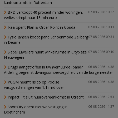
kantoorruimte in Rotterdam
BPD verkoopt 40 procent minder woningen,
07-08-2026 10:22
verlies krimpt naar 18 mln euro
Ikea opent Plan & Order Point in Gouda
07-08-2026 10:11
Fysio Jansen koopt pand Schoenmode Zeilberg
07-08-2026 09:31
in Deurne
Siebel Juweliers huurt winkelruimte in Cityplaza
07-08-2026 09:10
Nieuwegein
Drugs aangetroffen in uw (verhuurde) pand?
06-08-2026 14:38
Afdeling begrenst dwangsombevoegdheid van de burgemeester
PGGM neemt risico op Poolse
06-08-2026 14:38
vastgoedleningen van 1,1 mrd over
Impact Fit sluit huurovereenkomst in Utrecht
06-08-2026 12:53
SportCity opent nieuwe vestiging in
06-08-2026 11:37
Doetinchem