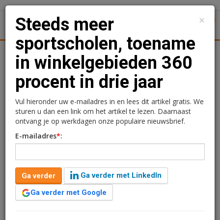
×
Steeds meer
1
Toggl
sportscholen, toename
Achtergronden
Woningmarkt
Kantore
Nieuws
Uitgelicht
in winkelgebieden 360
procent in drie jaar
Steeds meer
sportscholen, toename in
Vul hieronder uw e-mailadres in en lees dit artikel gratis. We
sturen u dan een link om het artikel te lezen. Daarnaast
winkelgebieden 360
ontvang je op werkdagen onze populaire nieuwsbrief.
E-mailadres
*
:
procent in drie jaar
Redactie
17 oktober 2024 om 16:06
Ga verder met LinkedIn
Ga verder
2 jaar geleden aangepast
2 minuten leestijd
Ga verder met Google
Dit jaar groeide het aantal sportscholen in Nederland
met 4,5 procent. Sommige sportscholen vestigen zich