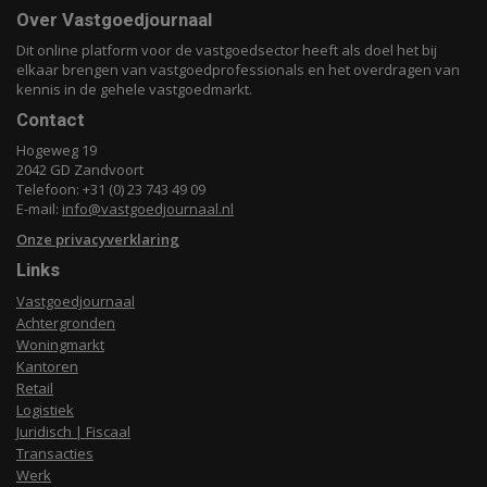
Over Vastgoedjournaal
Dit online platform voor de vastgoedsector heeft als doel het bij
elkaar brengen van vastgoedprofessionals en het overdragen van
kennis in de gehele vastgoedmarkt.
Contact
Hogeweg 19
2042 GD Zandvoort
Telefoon: +31 (0) 23 743 49 09
E-mail:
info@vastgoedjournaal.nl
Onze privacyverklaring
Links
Vastgoedjournaal
Achtergronden
Woningmarkt
Kantoren
Retail
Logistiek
Juridisch | Fiscaal
Transacties
Werk