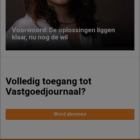
Previous
Next
Voorwoord: De oplossingen liggen
klaar, nu nog de wil
Volledig toegang tot
Vastgoedjournaal?
Word abonnee