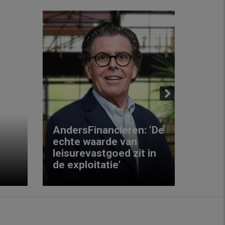
Next
AndersFinancieren: ‘De
echte waarde van
Elke
leisurevastgoed zit in
hote
de exploitatie’
inzic