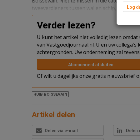
Boissevain. Niet te missen in die categorie is 
tweeverdieners tussen wal en schip, schrijft hij
Log da
Verder lezen?
U kunt het artikel niet volledig lezen omda
van Vastgoedjournaal.nl. U en uw collega's k
achtergronden. Uw onderneming zal tevens 
Abonnement afsluiten
Of wilt u dagelijks onze gratis nieuwsbrief
HUIB BOISSEVAIN
Artikel delen
Delen via e-mail
Delen 