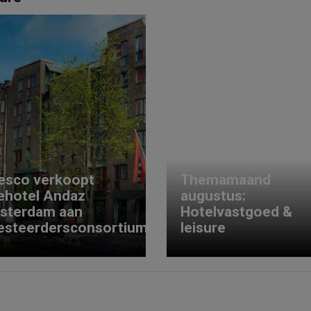
esco verkoopt
Themamaand
ehotel Andaz
augustus:
sterdam aan
Hotelvastgoed &
esteerdersconsortium
leisure