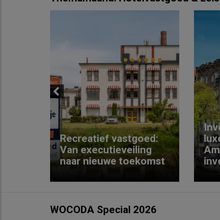
Previous
Inv
e
Recreatief vastgoed:
lux
t met
Van executieveiling
Am
naar nieuwe toekomst
inv
WOCODA Special 2026