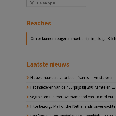
Delen op X
Reacties
Om te kunnen reageren moet u zijn ingelogd.
Klik 
Laatste nieuws
Nieuwe huurders voor bedrijfsunits in Amstelveen
Het indexeren van de huurprijs bij 290-ruimte en 2
Segro stemt in met overnamebod van 16 mrd euro
Hitte bezorgt Mall of the Netherlands onverwacht
Fastfood rukt op: Nederland telt inmiddels 19.400 