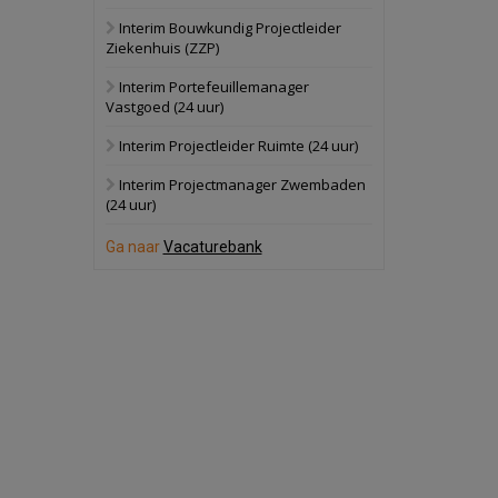
Interim Bouwkundig Projectleider
Hilversum
Bekijk
Ziekenhuis (ZZP)
17 september 2026
Voormalig
Interim Portefeuillemanager
politiebureau
Vastgoed (24 uur)
Zaandam
Bekijk
Interim Projectleider Ruimte (24 uur)
8 september 2026
Zorgcomplex
Interim Projectmanager Zwembaden
(24 uur)
Zwanenburg
Bekijk
Ga naar
Vacaturebank