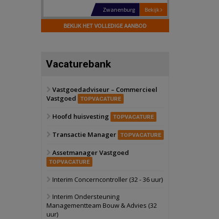
Schiedam
Bekijk
22 september 2026
BEKIJK HET VOLLEDIGE AANBOD
Attractiepark
Oranje
Bekijk
Vacaturebank
28 september 2026
Grootschalig
bedrijventerrein
Vastgoedadviseur – Commercieel
Vastgoed
Schuinesloot
Bekijk
TOPVACATURE
27 augustus 2026
Hoofd huisvesting
Binnenvaartschip
TOPVACATURE
Transactie Manager
TOPVACATURE
Panheel
Bekijk
Assetmanager Vastgoed
17 september 2026
Voormalig
TOPVACATURE
politiebureau
Interim Concerncontroller (32 - 36 uur)
Dordrecht
Bekijk
Interim Ondersteuning
17 september 2026
Managementteam Bouw & Advies (32
Voormalig
uur)
politiebureau