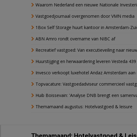
Waarom Nederland een nieuwe Nationale Invester
Vastgoedjournaal overgenomen door VMN media
1Box Self Storage huurt kantoor in Amsterdam-Zu
ABN Amro rondt overname van NIBC af
Recreatief vastgoed: Van executieveiling naar nie
Huurstijging en herwaardering leveren Vesteda 439
Invesco verkoopt luxehotel Andaz Amsterdam aan 
Topvacature: Vastgoedadviseur commercieel vastg
Huib Boissevain: 'Analyse DNB brengt een samenva
Themamaand augustus: Hotelvastgoed & leisure
Themamaand: Hotelvastgoed & Leis