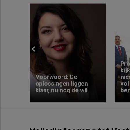
Previous
ng:
Pro
kij
Voorwoord: De
nie
ke
oplossingen liggen
vol
klaar, nu nog de wil
ben