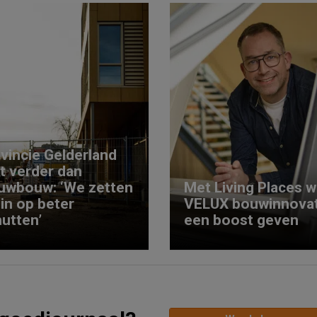
vincie Gelderland
kt verder dan
uwbouw: ‘We zetten
Met Living Places wi
 in op beter
VELUX bouwinnovat
utten’
een boost geven