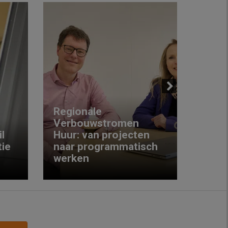
Next
Regionale
Verbouwstromen
‘We w
l
Huur: van projecten
koop
ie
naar programmatisch
gewo
werken
krijg