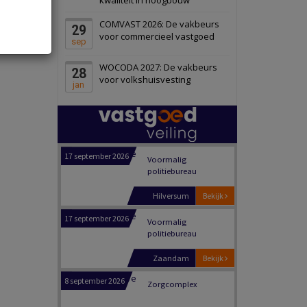
Panheel
Bekijk
COMVAST 2026: De vakbeurs
29
17 september 2026
Voormalig
voor commercieel vastgoed
sep
politiebureau
WOCODA 2027: De vakbeurs
28
Dordrecht
Bekijk
voor volkshuisvesting
jan
17 september 2026
Voormalig
politiebureau
Hilversum
Bekijk
17 september 2026
Voormalig
politiebureau
Zaandam
Bekijk
8 september 2026
Zorgcomplex
Zwanenburg
Bekijk
6 oktober 2026
Transformatieobject