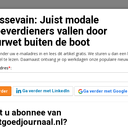
ssevain: Juist modale
everdieners vallen door
rwet buiten de boot
n
Vacaturebank
Contact
Abonnementen
onder uw e-mailadres in en lees dit artikel gratis. We sturen u dan een
rkt
Kantoren
Retail
Logistiek
Juridisch | Fiscaa
kel te lezen. Daarnaast ontvang je op werkdagen onze populaire nieuw
dres
*
:
dale tweeverdieners
uiten de boot
Ga verder met LinkedIn
rder
Ga verder met Google
nuten leestijd
t u abonnee van
 een goed functionerende woningmarkt te komen
tgoedjournaal.nl?
e afgelopen jaren niet goed ging, vindt Huib