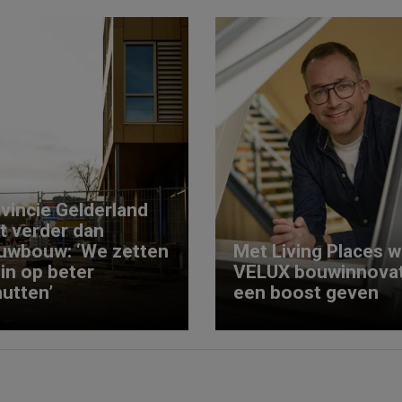
vincie Gelderland
kt verder dan
uwbouw: ‘We zetten
Met Living Places wi
 in op beter
VELUX bouwinnovat
utten’
een boost geven