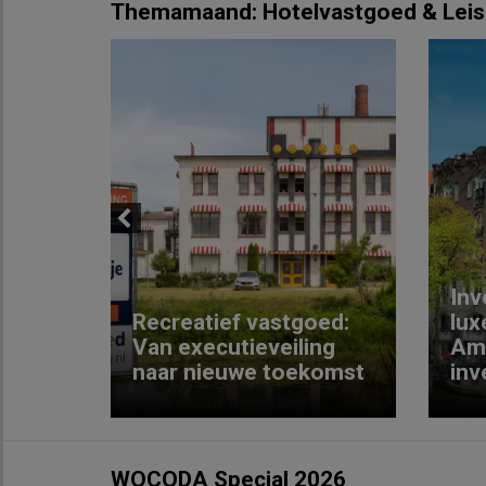
Themamaand: Hotelvastgoed & Leis
Previous
Inv
e
Recreatief vastgoed:
lux
t met
Van executieveiling
Am
naar nieuwe toekomst
inv
WOCODA Special 2026