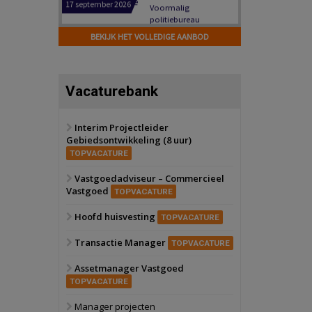
Hilversum
Bekijk
17 september 2026
BEKIJK HET VOLLEDIGE AANBOD
Voormalig
politiebureau
Zaandam
Bekijk
Vacaturebank
8 september 2026
Zorgcomplex
Interim Projectleider
Gebiedsontwikkeling (8 uur)
Zwanenburg
Bekijk
TOPVACATURE
6 oktober 2026
Transformatieobject
Vastgoedadviseur – Commercieel
Vastgoed
TOPVACATURE
Schiedam
Bekijk
Hoofd huisvesting
TOPVACATURE
22 september 2026
Attractiepark
Transactie Manager
TOPVACATURE
Assetmanager Vastgoed
Oranje
Bekijk
TOPVACATURE
28 september 2026
Grootschalig
Manager projecten
bedrijventerrein