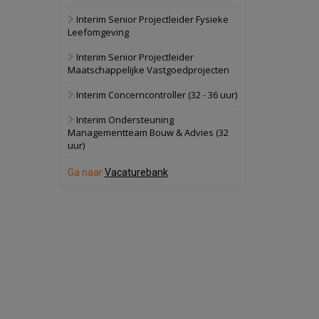
Interim Senior Projectleider Fysieke
Schuinesloot
Bekijk
Leefomgeving
27 augustus 2026
Binnenvaartschip
Interim Senior Projectleider
Maatschappelijke Vastgoedprojecten
Panheel
Bekijk
Interim Concerncontroller (32 - 36 uur)
17 september 2026
Voormalig
Interim Ondersteuning
politiebureau
Managementteam Bouw & Advies (32
uur)
Dordrecht
Bekijk
17 september 2026
Ga naar
Vacaturebank
Voormalig
politiebureau
Hilversum
Bekijk
17 september 2026
Voormalig
politiebureau
Zaandam
Bekijk
8 september 2026
Zorgcomplex