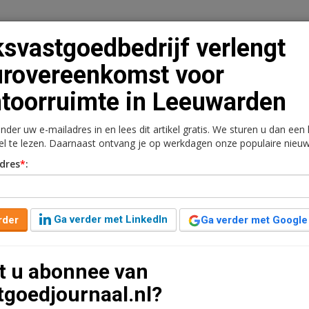
ksvastgoedbedrijf verlengt
rovereenkomst voor
toorruimte in Leeuwarden
n
Vacaturebank
Contact
Abonnementen
onder uw e-mailadres in en lees dit artikel gratis. We sturen u dan een
rkt
Kantoren
Retail
Logistiek
Juridisch | Fiscaa
kel te lezen. Daarnaast ontvang je op werkdagen onze populaire nieuw
dres
*
:
verlengt
r kantoorruimte in
Ga verder met LinkedIn
rder
Ga verder met Google
t u abonnee van
nuut leestijd
tgoedjournaal.nl?
enkomst voor circa 7.950 m2 kantoorruimte aan de