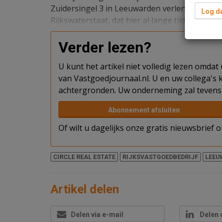
Zuidersingel 3 in Leeuwarden verlengd. Onder
Log da
Rijkswaterstaat, dat hier al lange tijd is gehuis
Verder lezen?
U kunt het artikel niet volledig lezen omda
van Vastgoedjournaal.nl. U en uw collega's k
achtergronden. Uw onderneming zal tevens 
Abonnement afsluiten
Of wilt u dagelijks onze gratis nieuwsbrief
CIRCLE REAL ESTATE
RIJKSVASTGOEDBEDRIJF
LEEU
Artikel delen
Delen via e-mail
Delen 