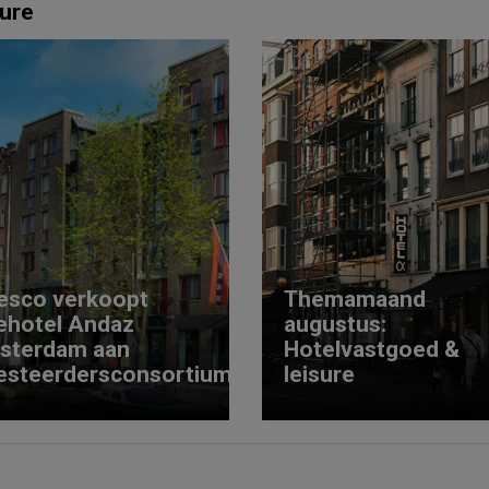
ure
esco verkoopt
Themamaand
ehotel Andaz
augustus:
sterdam aan
Hotelvastgoed &
esteerdersconsortium
leisure