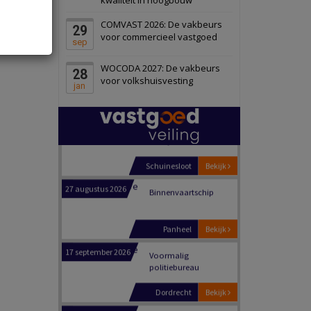
Schiedam
Bekijk
COMVAST 2026: De vakbeurs
29
22 september 2026
Attractiepark
voor commercieel vastgoed
sep
WOCODA 2027: De vakbeurs
28
Oranje
Bekijk
voor volkshuisvesting
jan
28 september 2026
Grootschalig
bedrijventerrein
Schuinesloot
Bekijk
27 augustus 2026
Binnenvaartschip
Panheel
Bekijk
17 september 2026
Voormalig
politiebureau
Dordrecht
Bekijk
17 september 2026
Voormalig
politiebureau