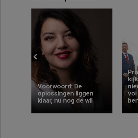
Previous
ng:
Pro
kij
Voorwoord: De
nie
ke
oplossingen liggen
vol
klaar, nu nog de wil
ben