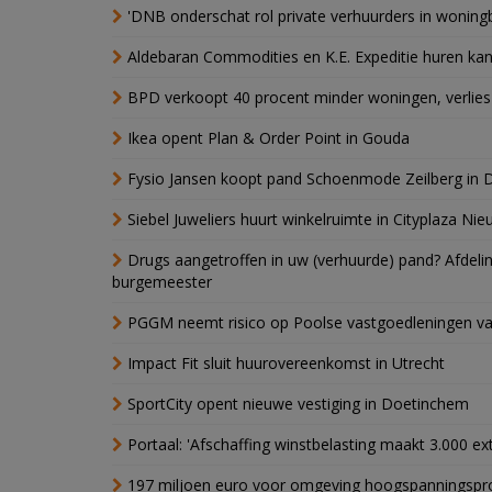
'DNB onderschat rol private verhuurders in wonin
Aldebaran Commodities en K.E. Expeditie huren ka
BPD verkoopt 40 procent minder woningen, verlies
Ikea opent Plan & Order Point in Gouda
Fysio Jansen koopt pand Schoenmode Zeilberg in 
Siebel Juweliers huurt winkelruimte in Cityplaza Ni
Drugs aangetroffen in uw (verhuurde) pand? Afde
burgemeester
PGGM neemt risico op Poolse vastgoedleningen va
Impact Fit sluit huurovereenkomst in Utrecht
SportCity opent nieuwe vestiging in Doetinchem
Portaal: 'Afschaffing winstbelasting maakt 3.000 e
197 miljoen euro voor omgeving hoogspanningspr