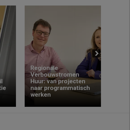
Next
Regionale
Verbouwstromen
‘We w
l
Huur: van projecten
koop
ie
naar programmatisch
gewo
werken
krijg