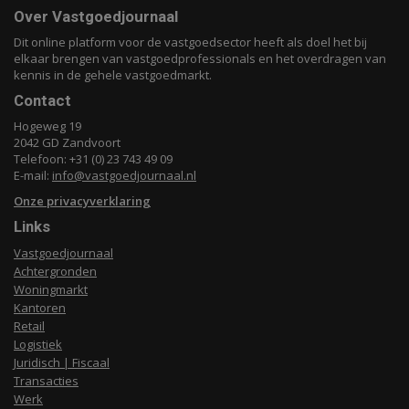
Over Vastgoedjournaal
Dit online platform voor de vastgoedsector heeft als doel het bij
elkaar brengen van vastgoedprofessionals en het overdragen van
kennis in de gehele vastgoedmarkt.
Contact
Hogeweg 19
2042 GD Zandvoort
Telefoon: +31 (0) 23 743 49 09
E-mail:
info@vastgoedjournaal.nl
Onze privacyverklaring
Links
Vastgoedjournaal
Achtergronden
Woningmarkt
Kantoren
Retail
Logistiek
Juridisch | Fiscaal
Transacties
Werk