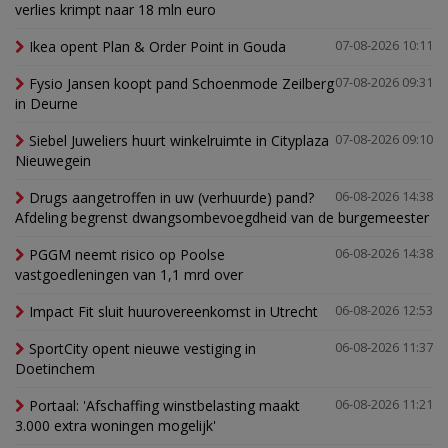
verlies krimpt naar 18 mln euro
Ikea opent Plan & Order Point in Gouda
07-08-2026 10:11
Fysio Jansen koopt pand Schoenmode Zeilberg
07-08-2026 09:31
in Deurne
Siebel Juweliers huurt winkelruimte in Cityplaza
07-08-2026 09:10
Nieuwegein
Drugs aangetroffen in uw (verhuurde) pand?
06-08-2026 14:38
Afdeling begrenst dwangsombevoegdheid van de burgemeester
PGGM neemt risico op Poolse
06-08-2026 14:38
vastgoedleningen van 1,1 mrd over
Impact Fit sluit huurovereenkomst in Utrecht
06-08-2026 12:53
SportCity opent nieuwe vestiging in
06-08-2026 11:37
Doetinchem
Portaal: 'Afschaffing winstbelasting maakt
06-08-2026 11:21
3.000 extra woningen mogelijk'