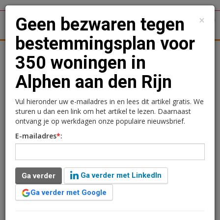
×
Geen bezwaren tegen
1
Toggl
bestemmingsplan voor
tergronden
Woningmarkt
Kantoren
Retail
Logistiek
350 woningen in
Alphen aan den Rijn
Geen bezwaren tegen
bestemmingsplan voor
Vul hieronder uw e-mailadres in en lees dit artikel gratis. We
sturen u dan een link om het artikel te lezen. Daarnaast
350 woningen in Alphen
ontvang je op werkdagen onze populaire nieuwsbrief.
E-mailadres
*
:
aan den Rijn
Redactie
25 september 2024 om 14:30
Ga verder met LinkedIn
Ga verder
1 minuut leestijd
Ga verder met Google
Er zijn geen bezwaren tegen het bestemmingsplan
Nieuwe Sloot-Zuid ingediend. Dit project in Alphen aan