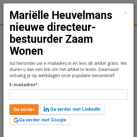
×
Mariëlle Heuvelmans
1
Toggl
nieuwe directeur-
tiek
Juridisch | Fiscaal
Transacties
Werk
Specials
bestuurder Zaam
Wonen
Mariëlle Heuvelmans
nieuwe directeur-
Vul hieronder uw e-mailadres in en lees dit artikel gratis. We
sturen u dan een link om het artikel te lezen. Daarnaast
bestuurder Zaam Wonen
ontvang je op werkdagen onze populaire nieuwsbrief.
E-mailadres
*
:
Redactie
24 september 2024 om 11:30
1 minuut leestijd
Ga verder met LinkedIn
Ga verder
De Raad van Commissarissen van Zaam Wonen heeft
Mariëlle Heuvelmans per 15 november 2024 benoemd
Ga verder met Google
als directeur-bestuurder. Zij volgt Karel Smitsmans op,
die aan het eind van het jaar met pensioen gaat.