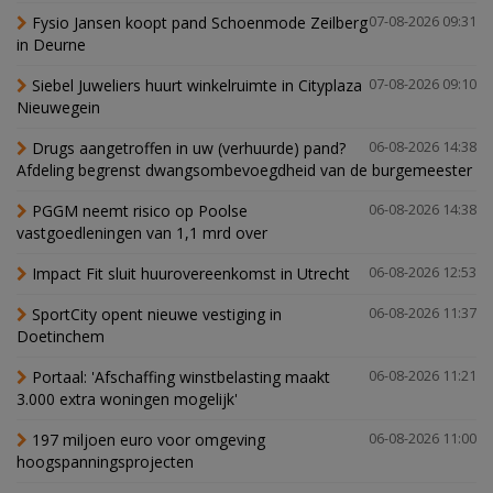
Fysio Jansen koopt pand Schoenmode Zeilberg
07-08-2026 09:31
in Deurne
Siebel Juweliers huurt winkelruimte in Cityplaza
07-08-2026 09:10
Nieuwegein
Drugs aangetroffen in uw (verhuurde) pand?
06-08-2026 14:38
Afdeling begrenst dwangsombevoegdheid van de burgemeester
PGGM neemt risico op Poolse
06-08-2026 14:38
vastgoedleningen van 1,1 mrd over
Impact Fit sluit huurovereenkomst in Utrecht
06-08-2026 12:53
SportCity opent nieuwe vestiging in
06-08-2026 11:37
Doetinchem
Portaal: 'Afschaffing winstbelasting maakt
06-08-2026 11:21
3.000 extra woningen mogelijk'
197 miljoen euro voor omgeving
06-08-2026 11:00
hoogspanningsprojecten