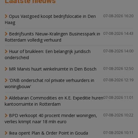
Laatste nieuws
Opus Vastgoed koopt bedrijfslocatie in Den
07-08-2026 16:20
Haag
Bedrijfsunits Nieuw-Kralingen Businesspark in
07-08-2026 14:43
Rotterdam volledig verhuurd
Huur of bruikleen: Een belangrijk juridisch
07-08-2026 14:00
onderscheid
MR Marvis huurt winkelruimte in Den Bosch
07-08-2026 12:50
'DNB onderschat rol private verhuurders in
07-08-2026 12:19
woningbouw'
Aldebaran Commodities en K.E. Expeditie huren
07-08-2026 11:01
kantoorruimte in Rotterdam
BPD verkoopt 40 procent minder woningen,
07-08-2026 10:22
verlies krimpt naar 18 mln euro
Ikea opent Plan & Order Point in Gouda
07-08-2026 10:11