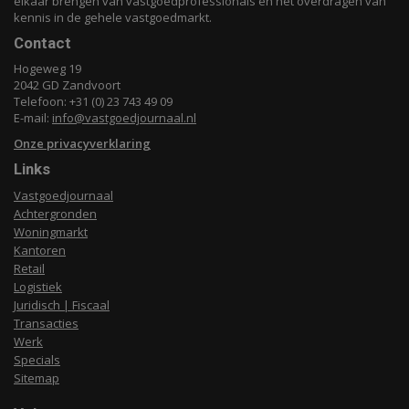
elkaar brengen van vastgoedprofessionals en het overdragen van
kennis in de gehele vastgoedmarkt.
Contact
Hogeweg 19
2042 GD Zandvoort
Telefoon: +31 (0) 23 743 49 09
E-mail:
info@vastgoedjournaal.nl
Onze privacyverklaring
Links
Vastgoedjournaal
Achtergronden
Woningmarkt
Kantoren
Retail
Logistiek
Juridisch | Fiscaal
Transacties
Werk
Specials
Sitemap