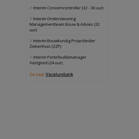
Interim Concerncontroller (32 - 36 uur)
Schuinesloot
Bekijk
Interim Ondersteuning
27 augustus 2026
Binnenvaartschip
Managementteam Bouw & Advies (32
uur)
Panheel
Bekijk
Interim Bouwkundig Projectleider
Ziekenhuis (ZZP)
17 september 2026
Voormalig
politiebureau
Interim Portefeuillemanager
Vastgoed (24 uur)
Dordrecht
Bekijk
Ga naar
Vacaturebank
17 september 2026
Voormalig
politiebureau
Hilversum
Bekijk
17 september 2026
Voormalig
politiebureau
Zaandam
Bekijk
8 september 2026
Zorgcomplex