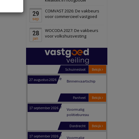
Schiedam
Bekijk
COMVAST 2026: De vakbeurs
29
22 september 2026
Attractiepark
voor commercieel vastgoed
sep
WOCODA 2027: De vakbeurs
28
Oranje
Bekijk
voor volkshuisvesting
jan
28 september 2026
Grootschalig
bedrijventerrein
Schuinesloot
Bekijk
27 augustus 2026
Binnenvaartschip
Panheel
Bekijk
17 september 2026
Voormalig
politiebureau
Dordrecht
Bekijk
17 september 2026
Voormalig
politiebureau