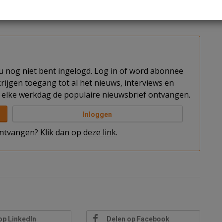
door hoge energieprijzen en de trage ontwikkeling van
in 2025 een flinke verbetering ten opzichte van de 3
t u nog niet bent ingelogd. Log in of word abonnee
rijgen toegang tot al het nieuws, interviews en
elke werkdag de populaire nieuwsbrief ontvangen.
Inloggen
 ontvangen? Klik dan op
deze link
.
op LinkedIn
Delen op Facebook