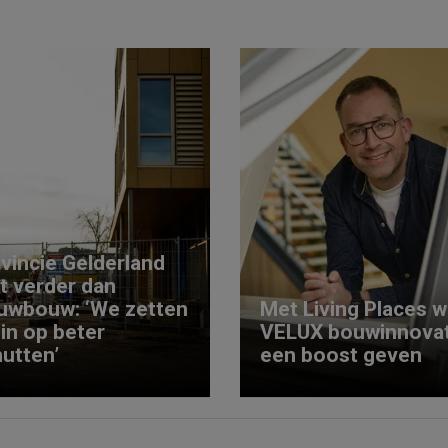
vincie Gelderland
kt verder dan
uwbouw: ‘We zetten
Met Living Places wi
 in op beter
VELUX bouwinnovat
utten’
een boost geven