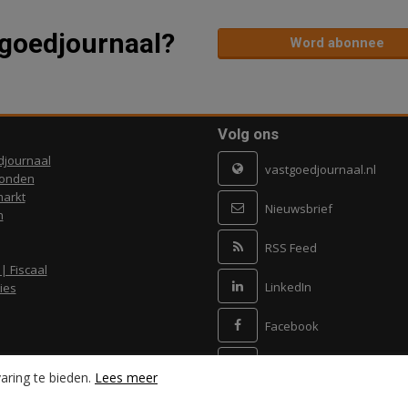
tgoedjournaal?
Word abonnee
Volg ons
djournaal
vastgoedjournaal.nl
ronden
arkt
Nieuwsbrief
n
RSS Feed
 | Fiscaal
LinkedIn
ies
Facebook
X
aring te bieden.
Lees meer