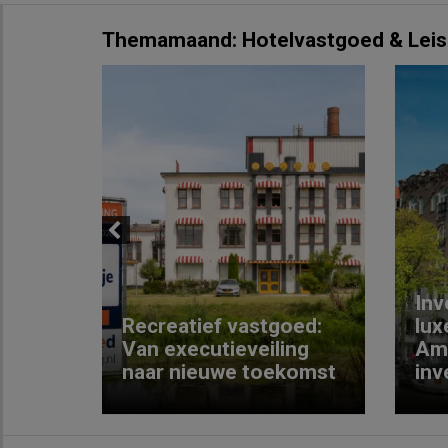
Themamaand: Hotelvastgoed & Leis
Previous
Inv
e
Recreatief vastgoed:
lux
t met
Van executieveiling
Am
naar nieuwe toekomst
inv