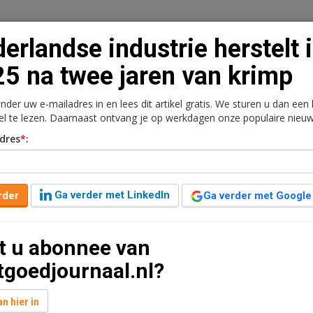
erlandse industrie herstelt 
5 na twee jaren van krimp
onder uw e-mailadres in en lees dit artikel gratis. We sturen u dan een
n
Vacaturebank
Contact
Abonnementen
kel te lezen. Daarnaast ontvang je op werkdagen onze populaire nieuw
dres
*
:
rkt
Kantoren
Retail
Logistiek
Juridisch | Fiscaa
 herstelt in 2025 na twee
Ga verder met LinkedIn
rder
Ga verder met Google
t u abonnee van
3 minuten leestijd
tgoedjournaal.nl?
ndustrie volgend jaar weer een stap vooruit. De
ag groeit, doordat consumenten weer wat meer
n hier in