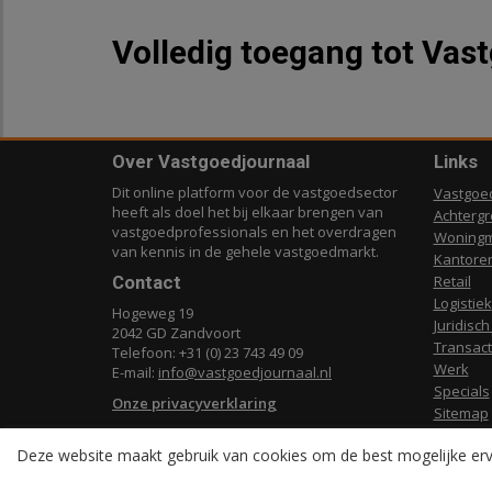
Volledig toegang tot Vas
Over Vastgoedjournaal
Links
Dit online platform voor de vastgoedsector
Vastgoe
heeft als doel het bij elkaar brengen van
Achterg
vastgoedprofessionals en het overdragen
Woningm
van kennis in de gehele vastgoedmarkt.
Kantore
Contact
Retail
Logistiek
Hogeweg 19
Juridisch
2042 GD Zandvoort
Transact
Telefoon: +31 (0) 23 743 49 09
Werk
E-mail:
info@vastgoedjournaal.nl
Specials
Onze privacyverklaring
Sitemap
Deze website maakt gebruik van cookies om de best mogelijke erv