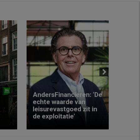
Next
AndersFinancieren: ‘De
echte waarde van
Elke
leisurevastgoed zit in
hote
de exploitatie’
inzic