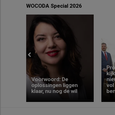
WOCODA Special 2026
Previous
ng:
Pro
kij
Voorwoord: De
nie
ke
oplossingen liggen
vol
klaar, nu nog de wil
ben