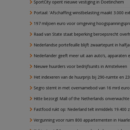
SportCity opent nieuwe vestiging in Doetinchem
Portaal: 'Afschaffing winstbelasting maakt 3.000 e
197 miljoen euro voor omgeving hoogspanningspr
Raad van State staat beperking beroepsrecht over
Nederlandse portefeuille blijft zwaartepunt in halfja
Nederlander geeft meer uit aan auto’s, apparaten 
Nieuwe huurders voor bedrijfsunits in Amstelveen
Het indexeren van de huurprijs bij 290-ruimte en 2
Segro stemt in met overnamebod van 16 mrd euro
Hitte bezorgt Mall of the Netherlands onverwacht
Fastfood rukt op: Nederland telt inmiddels 19.400 
Vergunning voor ruim 800 appartementen in Haarlem