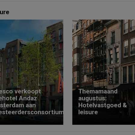
ure
esco verkoopt
Themamaand
ehotel Andaz
augustus:
sterdam aan
Hotelvastgoed &
esteerdersconsortium
leisure