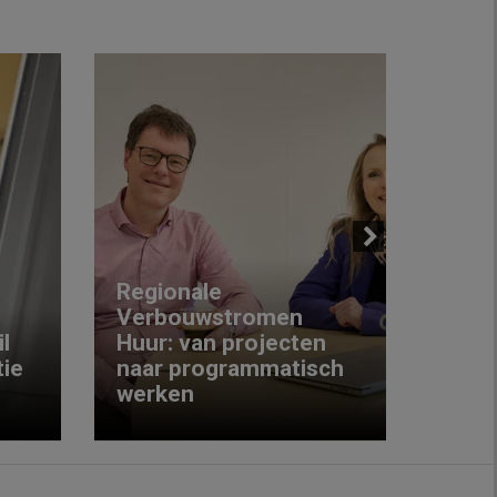
Next
Regionale
Verbouwstromen
‘We w
l
Huur: van projecten
koop
ie
naar programmatisch
gewo
werken
krijg