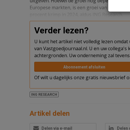
uitgeven. Hoewel de groei nog beperkt blijft 
Europese markten, is een groei van 2 procent 
procent krimp in 2024, aldus ING Research.
Verder lezen?
U kunt het artikel niet volledig lezen omda
van Vastgoedjournaal.nl. U en uw collega's k
achtergronden. Uw onderneming zal tevens 
Abonnement afsluiten
Of wilt u dagelijks onze gratis nieuwsbrief
ING RESEARCH
Artikel delen
Delen via e-mail
Delen 