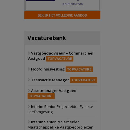
Hilversum
Bekijk
17 september 2026
BEKIJK HET VOLLEDIGE AANBOD
Voormalig
politiebureau
Zaandam
Bekijk
Vacaturebank
8 september 2026
Zorgcomplex
Vastgoedadviseur – Commercieel
Vastgoed
Zwanenburg
Bekijk
TOPVACATURE
6 oktober 2026
Hoofd huisvesting
Transformatieobject
TOPVACATURE
Transactie Manager
TOPVACATURE
Schiedam
Bekijk
Assetmanager Vastgoed
22 september 2026
Attractiepark
TOPVACATURE
Interim Senior Projectleider Fysieke
Leefomgeving
Oranje
Bekijk
28 september 2026
Interim Senior Projectleider
Grootschalig
Maatschappelijke Vastgoedprojecten
bedrijventerrein