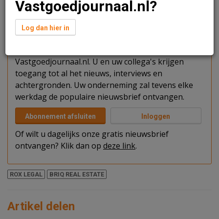
Vastgoedjournaal.nl?
Verder lezen?
Log dan hier in
U kunt het artikel niet volledig lezen omdat u nog
niet bent ingelogd. Log in of word abonnee van
Vastgoedjournaal.nl. U en uw collega's krijgen
toegang tot al het nieuws, interviews en
achtergronden. Uw onderneming zal tevens elke
werkdag de populaire nieuwsbrief ontvangen.
Abonnement afsluiten
Inloggen
Of wilt u dagelijks onze gratis nieuwsbrief
ontvangen? Klik dan op
deze link
.
ROX LEGAL
BRIQ REAL ESTATE
Artikel delen