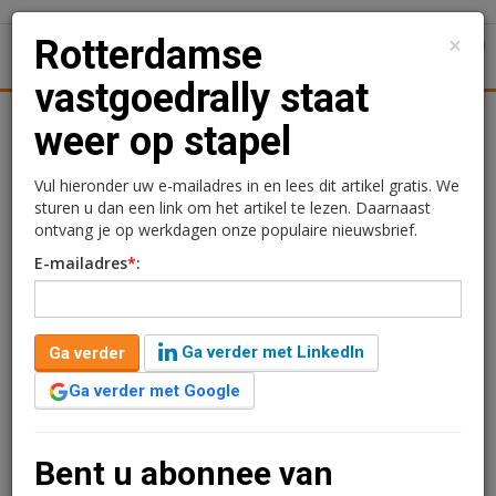
×
Rotterdamse
1
Toggl
vastgoedrally staat
tiek
Juridisch | Fiscaal
Transacties
Werk
Specials
weer op stapel
Rotterdamse
Vul hieronder uw e-mailadres in en lees dit artikel gratis. We
sturen u dan een link om het artikel te lezen. Daarnaast
vastgoedrally staat weer
ontvang je op werkdagen onze populaire nieuwsbrief.
E-mailadres
*
:
op stapel
Redactie
9 september 2024 om 11:48
Ga verder met LinkedIn
Ga verder
2 minuten leestijd
Ga verder met Google
Aanstaande vrijdag zal Rotterdam weer opgeschrikt
worden door 100 klassieke, grote, kleine, luxe of oude
auto's die door hartje stad rijden. Dan vindt de
Bent u abonnee van
jaarlijkse Rotterdamse Vastgoed Rally plaats.