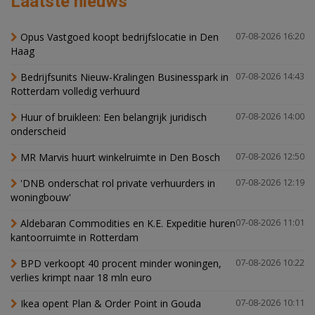
Laatste nieuws
Opus Vastgoed koopt bedrijfslocatie in Den
07-08-2026 16:20
Haag
Bedrijfsunits Nieuw-Kralingen Businesspark in
07-08-2026 14:43
Rotterdam volledig verhuurd
Huur of bruikleen: Een belangrijk juridisch
07-08-2026 14:00
onderscheid
MR Marvis huurt winkelruimte in Den Bosch
07-08-2026 12:50
'DNB onderschat rol private verhuurders in
07-08-2026 12:19
woningbouw'
Aldebaran Commodities en K.E. Expeditie huren
07-08-2026 11:01
kantoorruimte in Rotterdam
BPD verkoopt 40 procent minder woningen,
07-08-2026 10:22
verlies krimpt naar 18 mln euro
Ikea opent Plan & Order Point in Gouda
07-08-2026 10:11