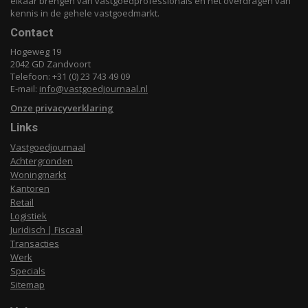
elkaar brengen van vastgoedprofessionals en het overdragen van
kennis in de gehele vastgoedmarkt.
Contact
Hogeweg 19
2042 GD Zandvoort
Telefoon: +31 (0) 23 743 49 09
E-mail:
info@vastgoedjournaal.nl
Onze privacyverklaring
Links
Vastgoedjournaal
Achtergronden
Woningmarkt
Kantoren
Retail
Logistiek
Juridisch | Fiscaal
Transacties
Werk
Specials
Sitemap