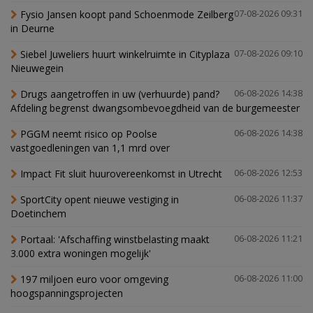
Fysio Jansen koopt pand Schoenmode Zeilberg
07-08-2026 09:31
in Deurne
Siebel Juweliers huurt winkelruimte in Cityplaza
07-08-2026 09:10
Nieuwegein
Drugs aangetroffen in uw (verhuurde) pand?
06-08-2026 14:38
Afdeling begrenst dwangsombevoegdheid van de burgemeester
PGGM neemt risico op Poolse
06-08-2026 14:38
vastgoedleningen van 1,1 mrd over
Impact Fit sluit huurovereenkomst in Utrecht
06-08-2026 12:53
SportCity opent nieuwe vestiging in
06-08-2026 11:37
Doetinchem
Portaal: 'Afschaffing winstbelasting maakt
06-08-2026 11:21
3.000 extra woningen mogelijk'
197 miljoen euro voor omgeving
06-08-2026 11:00
hoogspanningsprojecten