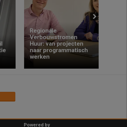
Next
Regionale
Verbouwstromen
‘We w
l
Huur: van projecten
koop
ie
naar programmatisch
gewo
werken
krijg
Powered by