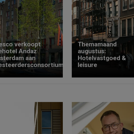
esco verkoopt
Themamaand
ehotel Andaz
augustus:
sterdam aan
Hotelvastgoed &
esteerdersconsortium
leisure