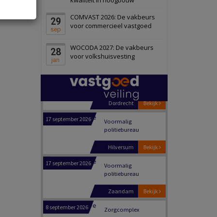
Schuinesloot
Bekijk
COMVAST 2026: De vakbeurs
29
27 augustus 2026
Binnenvaartschip
voor commercieel vastgoed
sep
WOCODA 2027: De vakbeurs
28
Panheel
Bekijk
voor volkshuisvesting
jan
17 september 2026
Voormalig
politiebureau
Dordrecht
Bekijk
17 september 2026
Voormalig
politiebureau
Hilversum
Bekijk
17 september 2026
Voormalig
politiebureau
Zaandam
Bekijk
8 september 2026
Zorgcomplex