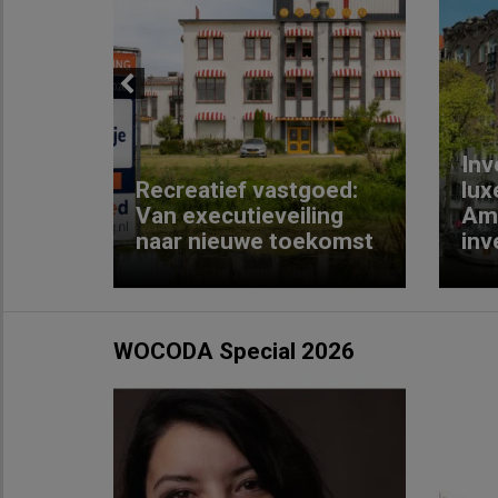
Previous
Inv
e
Recreatief vastgoed:
lux
t met
Van executieveiling
Am
naar nieuwe toekomst
inv
WOCODA Special 2026