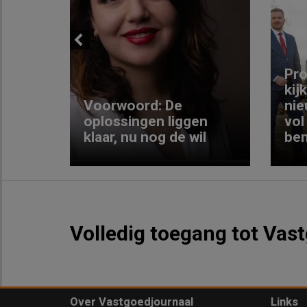
Previous
ng:
Pro
kij
Voorwoord: De
nie
ke
oplossingen liggen
vol
klaar, nu nog de wil
ben
Volledig toegang tot Vas
Over Vastgoedjournaal
Links