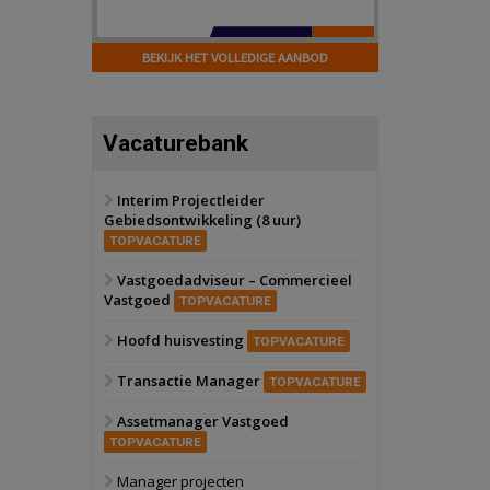
Zwanenburg
Bekijk
6 oktober 2026
BEKIJK HET VOLLEDIGE AANBOD
Transformatieobject
Schiedam
Bekijk
Vacaturebank
22 september 2026
Attractiepark
Interim Projectleider
Gebiedsontwikkeling (8 uur)
Oranje
Bekijk
TOPVACATURE
28 september 2026
Grootschalig
Vastgoedadviseur – Commercieel
bedrijventerrein
Vastgoed
TOPVACATURE
Schuinesloot
Bekijk
Hoofd huisvesting
TOPVACATURE
27 augustus 2026
Binnenvaartschip
Transactie Manager
TOPVACATURE
Assetmanager Vastgoed
Panheel
Bekijk
TOPVACATURE
17 september 2026
Voormalig
Manager projecten
politiebureau