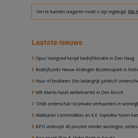
Om te kunnen reageren moet u zijn ingelogd.
Klik 
Laatste nieuws
Opus Vastgoed koopt bedrijfslocatie in Den Haag
Bedrijfsunits Nieuw-Kralingen Businesspark in Rott
Huur of bruikleen: Een belangrijk juridisch ondersch
MR Marvis huurt winkelruimte in Den Bosch
'DNB onderschat rol private verhuurders in wonin
Aldebaran Commodities en K.E. Expeditie huren ka
BPD verkoopt 40 procent minder woningen, verlies
Ikea opent Plan & Order Point in Gouda