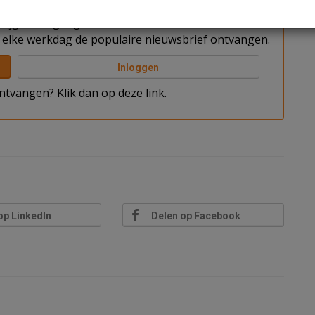
t u nog niet bent ingelogd. Log in of word abonnee
rijgen toegang tot al het nieuws, interviews en
elke werkdag de populaire nieuwsbrief ontvangen.
Inloggen
 ontvangen? Klik dan op
deze link
.
op LinkedIn
Delen op Facebook