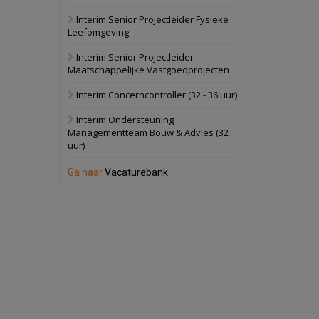
Interim Senior Projectleider Fysieke
Dordrecht
Bekijk
Leefomgeving
17 september 2026
Voormalig
Interim Senior Projectleider
politiebureau
Maatschappelijke Vastgoedprojecten
Hilversum
Bekijk
Interim Concerncontroller (32 - 36 uur)
17 september 2026
Voormalig
Interim Ondersteuning
politiebureau
Managementteam Bouw & Advies (32
uur)
Zaandam
Bekijk
8 september 2026
Ga naar
Vacaturebank
Zorgcomplex
Zwanenburg
Bekijk