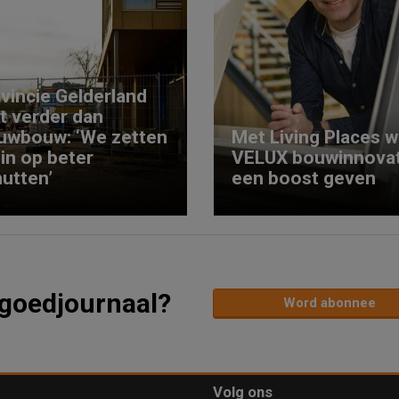
vincie Gelderland
kt verder dan
uwbouw: ‘We zetten
Met Living Places wi
 in op beter
VELUX bouwinnovat
utten’
een boost geven
tgoedjournaal?
Word abonnee
Volg ons