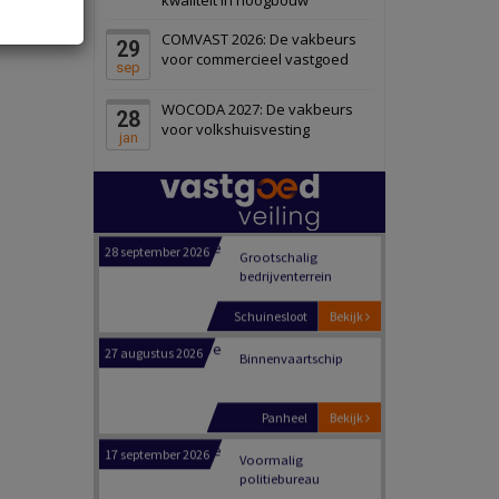
Schiedam
Bekijk
COMVAST 2026: De vakbeurs
29
22 september 2026
Attractiepark
voor commercieel vastgoed
sep
WOCODA 2027: De vakbeurs
28
Oranje
Bekijk
voor volkshuisvesting
jan
28 september 2026
Grootschalig
bedrijventerrein
Schuinesloot
Bekijk
27 augustus 2026
Binnenvaartschip
Panheel
Bekijk
17 september 2026
Voormalig
politiebureau
Dordrecht
Bekijk
17 september 2026
Voormalig
politiebureau