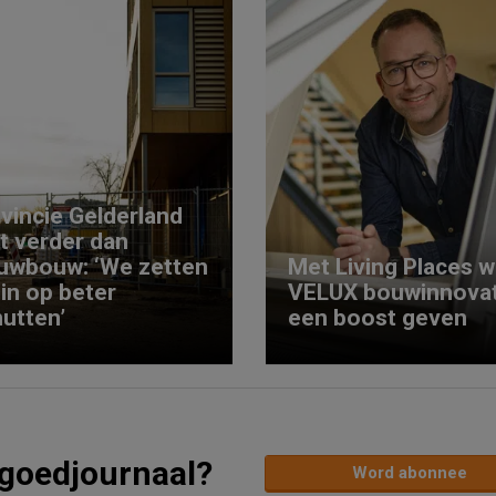
vincie Gelderland
kt verder dan
uwbouw: ‘We zetten
Met Living Places wi
 in op beter
VELUX bouwinnovat
utten’
een boost geven
tgoedjournaal?
Word abonnee