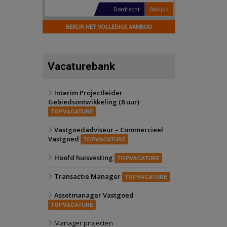
Hilversum
Bekijk
17 september 2026
BEKIJK HET VOLLEDIGE AANBOD
Voormalig
politiebureau
Zaandam
Bekijk
Vacaturebank
8 september 2026
Zorgcomplex
Interim Projectleider
Gebiedsontwikkeling (8 uur)
Zwanenburg
Bekijk
TOPVACATURE
6 oktober 2026
Transformatieobject
Vastgoedadviseur – Commercieel
Vastgoed
TOPVACATURE
Schiedam
Bekijk
Hoofd huisvesting
TOPVACATURE
22 september 2026
Attractiepark
Transactie Manager
TOPVACATURE
Assetmanager Vastgoed
Oranje
Bekijk
TOPVACATURE
28 september 2026
Grootschalig
Manager projecten
bedrijventerrein