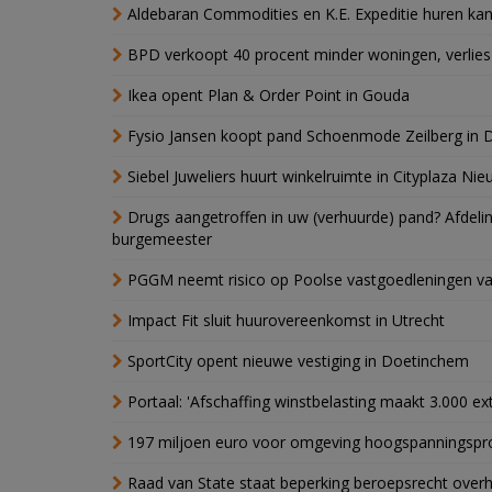
Aldebaran Commodities en K.E. Expeditie huren ka
BPD verkoopt 40 procent minder woningen, verlies
Ikea opent Plan & Order Point in Gouda
Fysio Jansen koopt pand Schoenmode Zeilberg in 
Siebel Juweliers huurt winkelruimte in Cityplaza Ni
Drugs aangetroffen in uw (verhuurde) pand? Afde
burgemeester
PGGM neemt risico op Poolse vastgoedleningen va
Impact Fit sluit huurovereenkomst in Utrecht
SportCity opent nieuwe vestiging in Doetinchem
Portaal: 'Afschaffing winstbelasting maakt 3.000 e
197 miljoen euro voor omgeving hoogspanningspr
Raad van State staat beperking beroepsrecht over