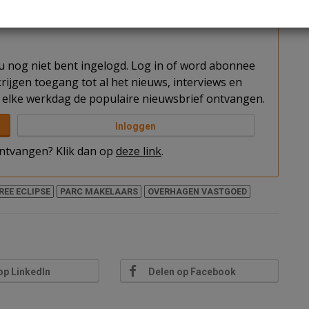
van kantoorgebouw Eclipse.
t u nog niet bent ingelogd. Log in of word abonnee
rijgen toegang tot al het nieuws, interviews en
elke werkdag de populaire nieuwsbrief ontvangen.
Inloggen
 ontvangen? Klik dan op
deze link
.
REE ECLIPSE
PARC MAKELAARS
OVERHAGEN VASTGOED
op LinkedIn
Delen op Facebook