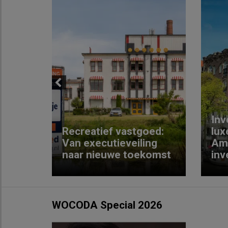
Previous
Inv
e
Recreatief vastgoed:
lux
t met
Van executieveiling
Am
naar nieuwe toekomst
inv
WOCODA Special 2026