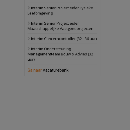
Interim Senior Projectleider Fysieke
Schuinesloot
Bekijk
Leefomgeving
27 augustus 2026
Binnenvaartschip
Interim Senior Projectleider
Maatschappelijke Vastgoedprojecten
Panheel
Bekijk
Interim Concerncontroller (32 - 36 uur)
17 september 2026
Voormalig
Interim Ondersteuning
politiebureau
Managementteam Bouw & Advies (32
uur)
Dordrecht
Bekijk
17 september 2026
Ga naar
Vacaturebank
Voormalig
politiebureau
Hilversum
Bekijk
17 september 2026
Voormalig
politiebureau
Zaandam
Bekijk
8 september 2026
Zorgcomplex