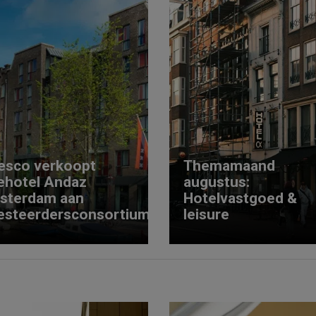
esco verkoopt
Themamaand
ehotel Andaz
augustus:
sterdam aan
Hotelvastgoed &
esteerdersconsortium
leisure