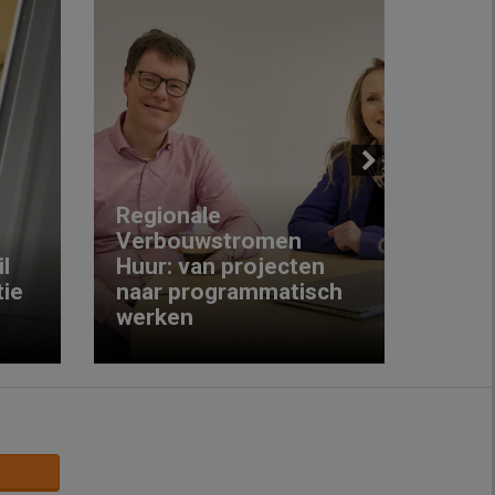
Next
Regionale
Verbouwstromen
‘We w
l
Huur: van projecten
koop
ie
naar programmatisch
gewo
werken
krijg