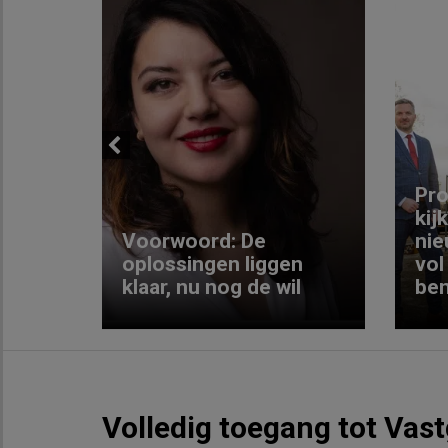
Previous
ng:
Pro
kij
Voorwoord: De
nie
ke
oplossingen liggen
vol
klaar, nu nog de wil
ben
Volledig toegang tot Vas