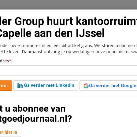
er Group huurt kantoorruim
Capelle aan den IJssel
onder uw e-mailadres in en lees dit artikel gratis. We sturen u dan een
n
Vacaturebank
Contact
Abonnementen
kel te lezen. Daarnaast ontvang je op werkdagen onze populaire nieuw
dres
*
:
rkt
Kantoren
Retail
Logistiek
Juridisch | Fiscaa
ntoorruimte in Capelle
Ga verder met LinkedIn
rder
Ga verder met Google
t u abonnee van
2 jaar geleden aangepast
1 minuut leestijd
tgoedjournaal.nl?
huurovereenkomst getekend voor de huur van in totaal
het Rivium Quadrant 75 in Capelle aan den IJssel. De
n hier in