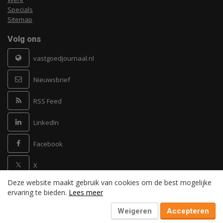
Specials
Sitemap
Volg ons
vastgoedjournaal.nl
Nieuwsbrief
RSS Feed
LinkedIn
Facebook
X
Deze website maakt gebruik van cookies om de best mogelijke
Powered by
ervaring te bieden.
Lees meer
Weigeren
Accepteren