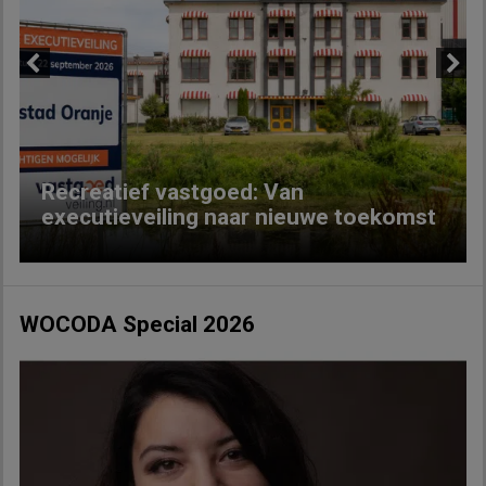
Previous
Next
Recreatief vastgoed: Van
executieveiling naar nieuwe toekomst
WOCODA Special 2026