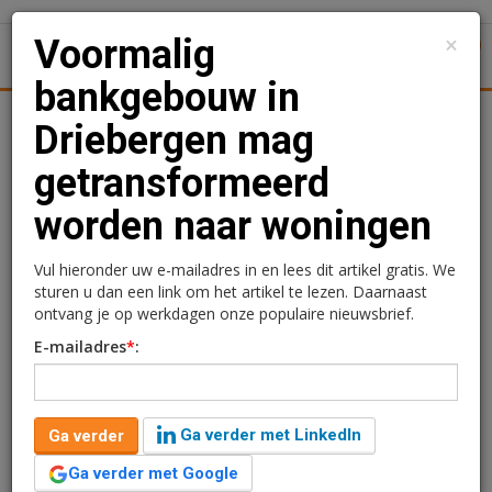
×
Voormalig
1
Toggl
bankgebouw in
Achtergronden
Woningmarkt
Kantore
Nieuws
Uitgelicht
Driebergen mag
getransformeerd
Voormalig bankgebouw in
worden naar woningen
Driebergen mag
getransformeerd worden
Vul hieronder uw e-mailadres in en lees dit artikel gratis. We
sturen u dan een link om het artikel te lezen. Daarnaast
naar woningen
ontvang je op werkdagen onze populaire nieuwsbrief.
E-mailadres
*
:
Redactie
21 augustus 2024 om 15:57
2 jaar geleden aangepast
1 minuut leestijd
Ga verder met LinkedIn
Ga verder
Het college van burgemeester en wethouders van de
gemeente Utrechtse Heuvelrug heeft de vergunning
Ga verder met Google