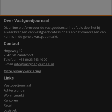
Over Vastgoedjournaal
Dit online platform voor de vastgoedsector heeft als doel het bij
elkaar brengen van vastgoedprofessionals en het overdragen van
kennis in de gehele vastgoedmarkt.
Contact
Hogeweg 19
2042 GD Zandvoort
Telefoon: +31 (0) 23 743 49 09
E-mail:
info@vastgoedjournaal.nl
Onze privacyverklaring
Links
Vastgoedjournaal
Achtergronden
Woningmarkt
Kantoren
Retail
Logistiek