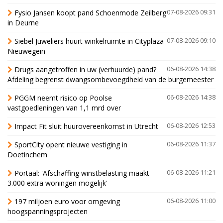
Fysio Jansen koopt pand Schoenmode Zeilberg
07-08-2026 09:31
in Deurne
Siebel Juweliers huurt winkelruimte in Cityplaza
07-08-2026 09:10
Nieuwegein
Drugs aangetroffen in uw (verhuurde) pand?
06-08-2026 14:38
Afdeling begrenst dwangsombevoegdheid van de burgemeester
PGGM neemt risico op Poolse
06-08-2026 14:38
vastgoedleningen van 1,1 mrd over
Impact Fit sluit huurovereenkomst in Utrecht
06-08-2026 12:53
SportCity opent nieuwe vestiging in
06-08-2026 11:37
Doetinchem
Portaal: 'Afschaffing winstbelasting maakt
06-08-2026 11:21
3.000 extra woningen mogelijk'
197 miljoen euro voor omgeving
06-08-2026 11:00
hoogspanningsprojecten