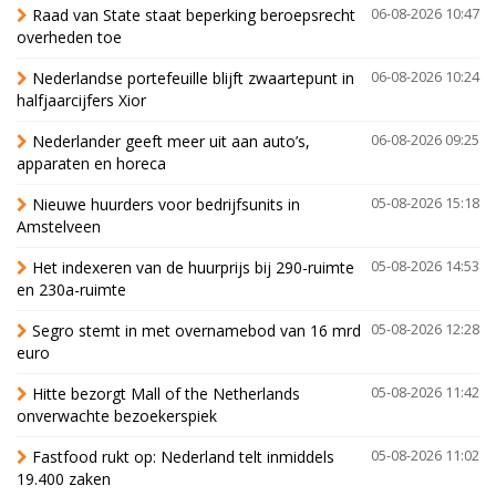
Raad van State staat beperking beroepsrecht
06-08-2026 10:47
overheden toe
Nederlandse portefeuille blijft zwaartepunt in
06-08-2026 10:24
halfjaarcijfers Xior
Nederlander geeft meer uit aan auto’s,
06-08-2026 09:25
apparaten en horeca
Nieuwe huurders voor bedrijfsunits in
05-08-2026 15:18
Amstelveen
Het indexeren van de huurprijs bij 290-ruimte
05-08-2026 14:53
en 230a-ruimte
Segro stemt in met overnamebod van 16 mrd
05-08-2026 12:28
euro
Hitte bezorgt Mall of the Netherlands
05-08-2026 11:42
onverwachte bezoekerspiek
Fastfood rukt op: Nederland telt inmiddels
05-08-2026 11:02
19.400 zaken