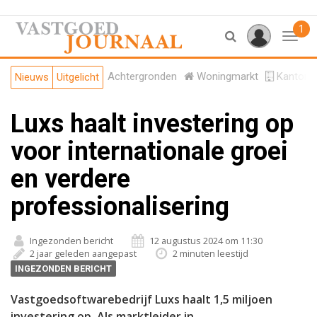
1
Toggl
Achtergronden
Woningmarkt
Kantore
Nieuws
Uitgelicht
Luxs haalt investering op
voor internationale groei
en verdere
professionalisering
Ingezonden bericht
12 augustus 2024 om 11:30
2 jaar geleden aangepast
2 minuten leestijd
INGEZONDEN BERICHT
Vastgoedsoftwarebedrijf Luxs haalt 1,5 miljoen
investering op. Als marktleider in