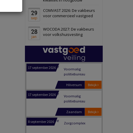
Panheel
Bekijk
COMVAST 2026: De vakbeurs
29
17 september 2026
Voormalig
voor commercieel vastgoed
sep
politiebureau
WOCODA 2027: De vakbeurs
28
Dordrecht
Bekijk
voor volkshuisvesting
jan
17 september 2026
Voormalig
politiebureau
Hilversum
Bekijk
17 september 2026
Voormalig
politiebureau
Zaandam
Bekijk
8 september 2026
Zorgcomplex
Zwanenburg
Bekijk
6 oktober 2026
Transformatieobject