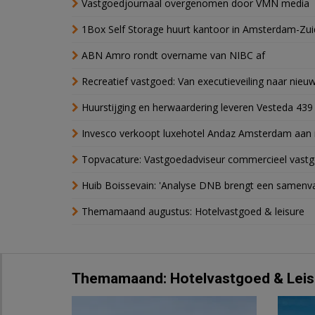
Vastgoedjournaal overgenomen door VMN media
1Box Self Storage huurt kantoor in Amsterdam-Zu
ABN Amro rondt overname van NIBC af
Recreatief vastgoed: Van executieveiling naar nie
Huurstijging en herwaardering leveren Vesteda 439
Invesco verkoopt luxehotel Andaz Amsterdam aan 
Topvacature: Vastgoedadviseur commercieel vastg
Huib Boissevain: 'Analyse DNB brengt een samenva
Themamaand augustus: Hotelvastgoed & leisure
Themamaand: Hotelvastgoed & Leis