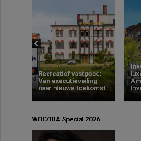
Previous
Inv
e
Recreatief vastgoed:
lux
t met
Van executieveiling
Am
naar nieuwe toekomst
inv
WOCODA Special 2026