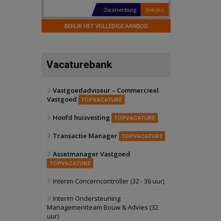
Schiedam
Bekijk
22 september 2026
BEKIJK HET VOLLEDIGE AANBOD
Attractiepark
Oranje
Bekijk
Vacaturebank
28 september 2026
Grootschalig
bedrijventerrein
Vastgoedadviseur – Commercieel
Vastgoed
Schuinesloot
Bekijk
TOPVACATURE
27 augustus 2026
Hoofd huisvesting
Binnenvaartschip
TOPVACATURE
Transactie Manager
TOPVACATURE
Panheel
Bekijk
Assetmanager Vastgoed
17 september 2026
Voormalig
TOPVACATURE
politiebureau
Interim Concerncontroller (32 - 36 uur)
Dordrecht
Bekijk
Interim Ondersteuning
17 september 2026
Managementteam Bouw & Advies (32
Voormalig
uur)
politiebureau