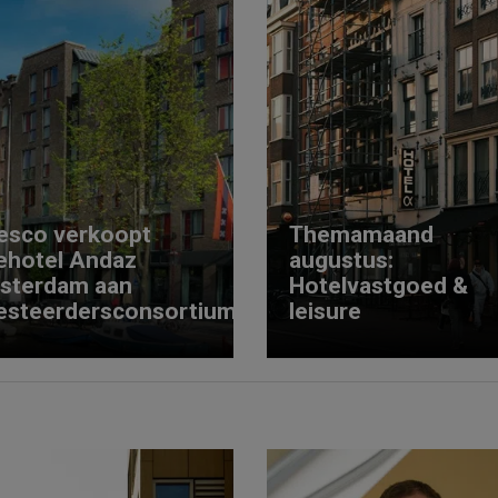
esco verkoopt
Themamaand
ehotel Andaz
augustus:
sterdam aan
Hotelvastgoed &
esteerdersconsortium
leisure