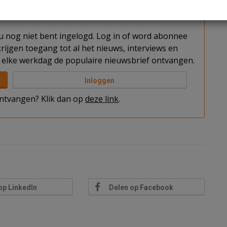
t u nog niet bent ingelogd. Log in of word abonnee
rijgen toegang tot al het nieuws, interviews en
elke werkdag de populaire nieuwsbrief ontvangen.
Inloggen
 ontvangen? Klik dan op
deze link
.
op LinkedIn
Delen op Facebook