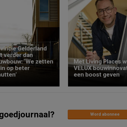
vincie Gelderland
kt verder dan
uwbouw: ‘We zetten
Met Living Places wi
 in op beter
VELUX bouwinnovat
utten’
een boost geven
tgoedjournaal?
Word abonnee