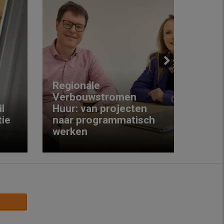
Next
Regionale
Verbouwstromen
‘We w
l
Huur: van projecten
koop
ie
naar programmatisch
gewo
werken
krijg