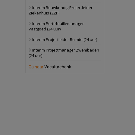
Interim Bouwkundig Projectleider
Hilversum
Bekijk
Ziekenhuis (ZZP)
17 september 2026
Voormalig
Interim Portefeuillemanager
politiebureau
Vastgoed (24 uur)
Zaandam
Bekijk
Interim Projectleider Ruimte (24 uur)
8 september 2026
Zorgcomplex
Interim Projectmanager Zwembaden
(24 uur)
Zwanenburg
Bekijk
Ga naar
Vacaturebank