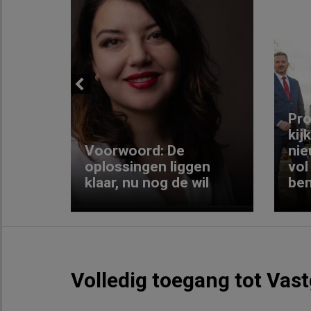
Previous
ng:
Pro
kij
Voorwoord: De
nie
ke
oplossingen liggen
vol
klaar, nu nog de wil
ben
Volledig toegang tot Vas