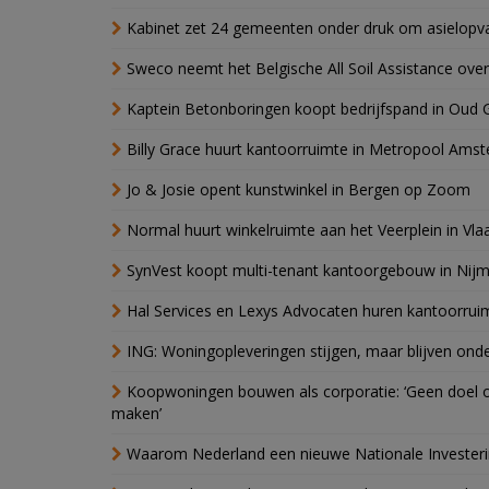
Kabinet zet 24 gemeenten onder druk om asielopva
Sweco neemt het Belgische All Soil Assistance over
Kaptein Betonboringen koopt bedrijfspand in Oud 
Billy Grace huurt kantoorruimte in Metropool Ams
Jo & Josie opent kunstwinkel in Bergen op Zoom
Normal huurt winkelruimte aan het Veerplein in Vla
SynVest koopt multi-tenant kantoorgebouw in Nij
Hal Services en Lexys Advocaten huren kantoorrui
ING: Woningopleveringen stijgen, maar blijven ond
Koopwoningen bouwen als corporatie: ‘Geen doel o
maken’
Waarom Nederland een nieuwe Nationale Invester