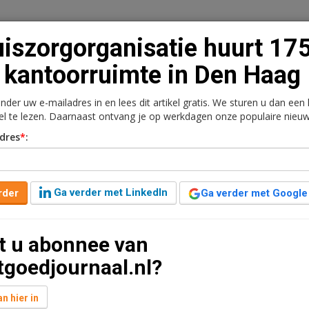
iszorgorganisatie huurt 17
kantoorruimte in Den Haag
onder uw e-mailadres in en lees dit artikel gratis. We sturen u dan een
n
Vacaturebank
Contact
Abonnementen
kel te lezen. Daarnaast ontvang je op werkdagen onze populaire nieuw
dres
*
:
rkt
Kantoren
Retail
Logistiek
Juridisch | Fiscaa
 huurt 175 m2
Ga verder met LinkedIn
rder
Ga verder met Google
 Haag
t u abonnee van
jaar geleden aangepast
1 minuut leestijd
tgoedjournaal.nl?
toorruimte aan de Regulusweg 11 in Den Haag. Het
.
n hier in