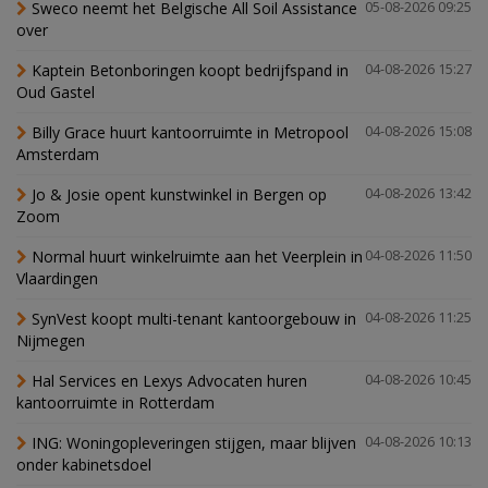
Sweco neemt het Belgische All Soil Assistance
05-08-2026 09:25
over
Kaptein Betonboringen koopt bedrijfspand in
04-08-2026 15:27
Oud Gastel
Billy Grace huurt kantoorruimte in Metropool
04-08-2026 15:08
Amsterdam
Jo & Josie opent kunstwinkel in Bergen op
04-08-2026 13:42
Zoom
Normal huurt winkelruimte aan het Veerplein in
04-08-2026 11:50
Vlaardingen
SynVest koopt multi-tenant kantoorgebouw in
04-08-2026 11:25
Nijmegen
Hal Services en Lexys Advocaten huren
04-08-2026 10:45
kantoorruimte in Rotterdam
ING: Woningopleveringen stijgen, maar blijven
04-08-2026 10:13
onder kabinetsdoel