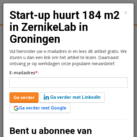
×
Start-up huurt 184 m2
1
Toggl
in ZernikeLab in
tiek
Juridisch | Fiscaal
Transacties
Werk
Specials
Groningen
Start-up huurt 184 m2 in
Vul hieronder uw e-mailadres in en lees dit artikel gratis. We
sturen u dan een link om het artikel te lezen. Daarnaast
ZernikeLab in Groningen
ontvang je op werkdagen onze populaire nieuwsbrief.
E-mailadres
*
:
Redactie
6 augustus 2024 om 09:13
2 jaar geleden aangepast
1 minuut leestijd
Ga verder met LinkedIn
Ga verder
De Nederlandse start-up Opus Cactus vestigt zich in
een kantoor- en laboratoriumunit van circa 184 m2 in
Ga verder met Google
het ZernikeLab in Groningen.
Verder lezen?
Bent u abonnee van