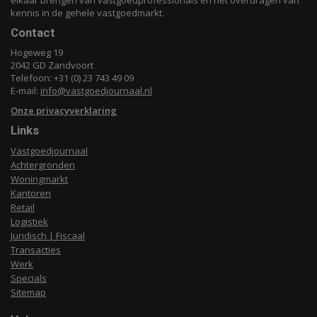
elkaar brengen van vastgoedprofessionals en het overdragen van
kennis in de gehele vastgoedmarkt.
Contact
Hogeweg 19
2042 GD Zandvoort
Telefoon: +31 (0) 23 743 49 09
E-mail:
info@vastgoedjournaal.nl
Onze privacyverklaring
Links
Vastgoedjournaal
Achtergronden
Woningmarkt
Kantoren
Retail
Logistiek
Juridisch | Fiscaal
Transacties
Werk
Specials
Sitemap