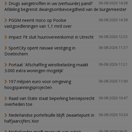
Drugs aangetroffen in uw (verhuurde) pand?
06-08-2026 14:38
Afdeling begrenst dwangsombevoegdheid van de burgemeester
PGGM neemt risico op Poolse
06-08-2026 14:38
vastgoedleningen van 1,1 mrd over
Impact Fit sluit huurovereenkomst in Utrecht
06-08-2026 12:53
SportCity opent nieuwe vestiging in
06-08-2026 11:37
Doetinchem
Portaal: 'Afschaffing winstbelasting maakt
06-08-2026 11:21
3.000 extra woningen mogelijk'
197 miljoen euro voor omgeving
06-08-2026 11:00
hoogspanningsprojecten
Raad van State staat beperking beroepsrecht
06-08-2026 10:47
overheden toe
Nederlandse portefeuille blijft zwaartepunt in
06-08-2026 10:24
halfjaarcijfers Xior
Nederlander geeft meer uit aan auto’s,
06-08-2026 09:25