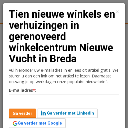
×
Tien nieuwe winkels en
1
Toggl
verhuizingen in
tiek
Juridisch | Fiscaal
Transacties
Werk
Specials
gerenoveerd
winkelcentrum Nieuwe
Tien nieuwe winkels en
Vucht in Breda
verhuizingen in
gerenoveerd
Vul hieronder uw e-mailadres in en lees dit artikel gratis. We
sturen u dan een link om het artikel te lezen. Daarnaast
winkelcentrum Nieuwe
ontvang je op werkdagen onze populaire nieuwsbrief.
E-mailadres
*
:
Vucht in Breda
redactie
30 juli 2024 om 15:19
Ga verder met LinkedIn
Ga verder
2 jaar geleden aangepast
2 minuten leestijd
Ga verder met Google
Nieuwe winkels zijn toegevoegd, bestaande