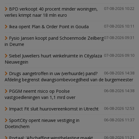
BPD verkoopt 40 procent minder woningen,
07-08-2026 10:22
verlies krimpt naar 18 mln euro
Ikea opent Plan & Order Point in Gouda
07-08-2026 10:11
Fysio Jansen koopt pand Schoenmode Zeilberg
07-08-2026 09:31
in Deurne
Siebel Juweliers huurt winkelruimte in Cityplaza
07-08-2026 09:10
Nieuwegein
Drugs aangetroffen in uw (verhuurde) pand?
06-08-2026 14:38
Afdeling begrenst dwangsombevoegdheid van de burgemeester
PGGM neemt risico op Poolse
06-08-2026 14:38
vastgoedleningen van 1,1 mrd over
Impact Fit sluit huurovereenkomst in Utrecht
06-08-2026 12:53
SportCity opent nieuwe vestiging in
06-08-2026 11:37
Doetinchem
Portaal: 'Afschaffing winstbelasting maakt
06-08-2026 11:21