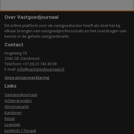
Over Vastgoedjournaal
Dit online platform voor de vastgoedsector heeft als doel het bij
elkaar brengen van vastgoedprofessionals en het overdragen van
kennis in de gehele vastgoedmarkt.
Contact
Hogeweg 19
2042 GD Zandvoort
Telefoon: +31 (0) 23 743 49 09
E-mail:
info@vastgoedjournaal.nl
Onze privacyverklaring
Links
Vastgoedjournaal
Achtergronden
Woningmarkt
Kantoren
Retail
Logistiek
Juridisch | Fiscaal