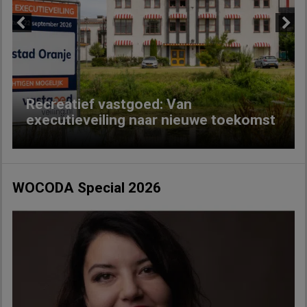
Previous
Next
Recreatief vastgoed: Van
executieveiling naar nieuwe toekomst
WOCODA Special 2026