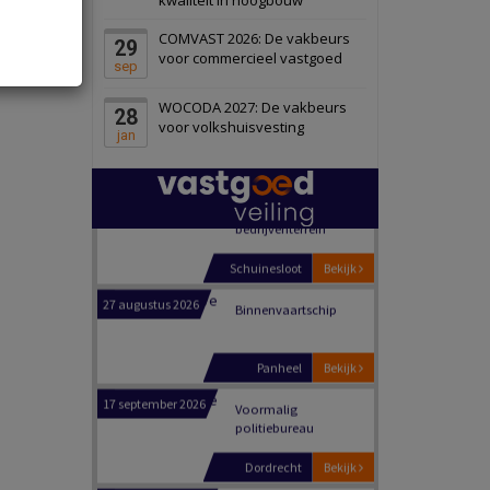
Schiedam
Bekijk
COMVAST 2026: De vakbeurs
29
22 september 2026
Attractiepark
voor commercieel vastgoed
sep
WOCODA 2027: De vakbeurs
28
Oranje
Bekijk
voor volkshuisvesting
jan
28 september 2026
Grootschalig
bedrijventerrein
Schuinesloot
Bekijk
27 augustus 2026
Binnenvaartschip
Panheel
Bekijk
17 september 2026
Voormalig
politiebureau
Dordrecht
Bekijk
17 september 2026
Voormalig
politiebureau