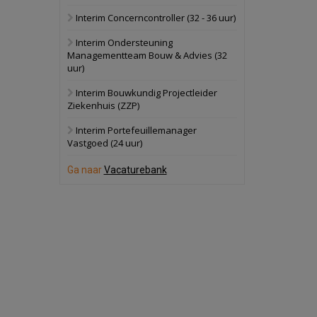
Interim Concerncontroller (32 - 36 uur)
Schuinesloot
Bekijk
Interim Ondersteuning
27 augustus 2026
Binnenvaartschip
Managementteam Bouw & Advies (32
uur)
Panheel
Bekijk
Interim Bouwkundig Projectleider
Ziekenhuis (ZZP)
17 september 2026
Voormalig
politiebureau
Interim Portefeuillemanager
Vastgoed (24 uur)
Dordrecht
Bekijk
Ga naar
Vacaturebank
17 september 2026
Voormalig
politiebureau
Hilversum
Bekijk
17 september 2026
Voormalig
politiebureau
Zaandam
Bekijk
8 september 2026
Zorgcomplex