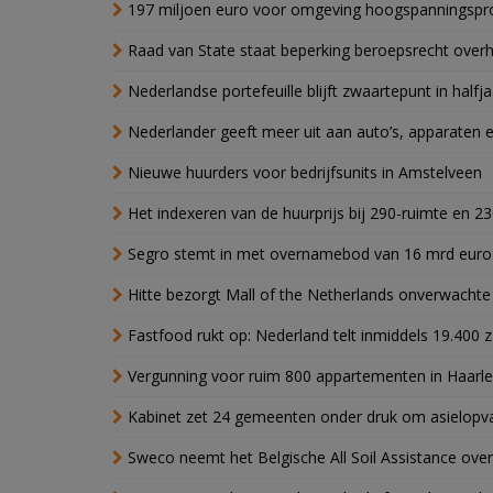
197 miljoen euro voor omgeving hoogspanningspr
Raad van State staat beperking beroepsrecht over
Nederlandse portefeuille blijft zwaartepunt in halfja
Nederlander geeft meer uit aan auto’s, apparaten 
Nieuwe huurders voor bedrijfsunits in Amstelveen
Het indexeren van de huurprijs bij 290-ruimte en 2
Segro stemt in met overnamebod van 16 mrd euro
Hitte bezorgt Mall of the Netherlands onverwacht
Fastfood rukt op: Nederland telt inmiddels 19.400 
Vergunning voor ruim 800 appartementen in Haarlem
Kabinet zet 24 gemeenten onder druk om asielopva
Sweco neemt het Belgische All Soil Assistance over