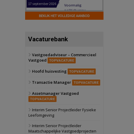
Hilversum
Bekijk
17 september 2026
BEKIJK HET VOLLEDIGE AANBOD
Voormalig
politiebureau
Zaandam
Bekijk
Vacaturebank
8 september 2026
Zorgcomplex
Vastgoedadviseur – Commercieel
Vastgoed
Zwanenburg
Bekijk
TOPVACATURE
6 oktober 2026
Hoofd huisvesting
Transformatieobject
TOPVACATURE
Transactie Manager
TOPVACATURE
Schiedam
Bekijk
Assetmanager Vastgoed
22 september 2026
Attractiepark
TOPVACATURE
Interim Senior Projectleider Fysieke
Leefomgeving
Oranje
Bekijk
28 september 2026
Interim Senior Projectleider
Grootschalig
Maatschappelijke Vastgoedprojecten
bedrijventerrein