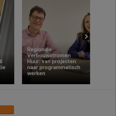
Next
Regionale
Verbouwstromen
‘We w
l
Huur: van projecten
koop
ie
naar programmatisch
gewo
werken
krijg