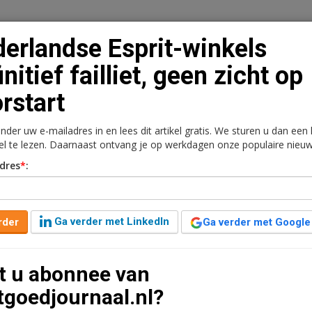
erlandse Esprit-winkels
initief failliet, geen zicht op
rstart
n
Vacaturebank
Contact
Abonnementen
onder uw e-mailadres in en lees dit artikel gratis. We sturen u dan een
rkt
Kantoren
Retail
Logistiek
Juridisch | Fiscaa
kel te lezen. Daarnaast ontvang je op werkdagen onze populaire nieuw
dres
*
:
kels definitief failliet,
rt
Ga verder met LinkedIn
rder
Ga verder met Google
geleden aangepast
1 minuut leestijd
t u abonnee van
laard door de rechter in Amsterdam. Zicht op een
tgoedjournaal.nl?