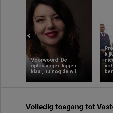
Previous
ng:
Pro
kij
Voorwoord: De
nie
ke
oplossingen liggen
vol
klaar, nu nog de wil
ben
Volledig toegang tot Vas