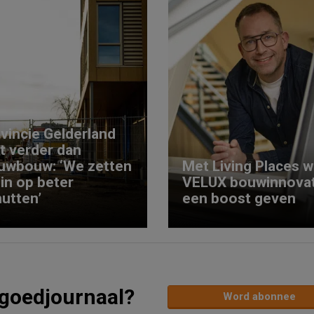
vincie Gelderland
kt verder dan
uwbouw: ‘We zetten
Met Living Places wi
 in op beter
VELUX bouwinnovat
utten’
een boost geven
tgoedjournaal?
Word abonnee