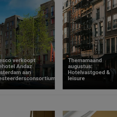
esco verkoopt
Themamaand
ehotel Andaz
augustus:
sterdam aan
Hotelvastgoed &
esteerdersconsortium
leisure