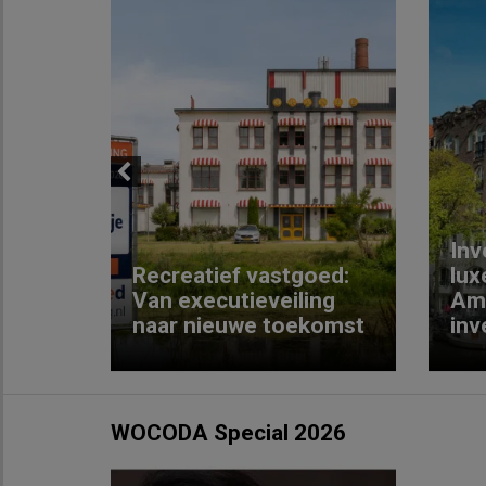
Previous
Inv
e
Recreatief vastgoed:
lux
t met
Van executieveiling
Am
naar nieuwe toekomst
inv
WOCODA Special 2026