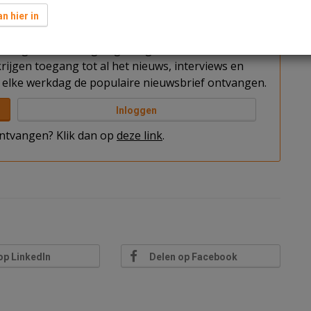
n hier in
t u nog niet bent ingelogd. Log in of word abonnee
rijgen toegang tot al het nieuws, interviews en
elke werkdag de populaire nieuwsbrief ontvangen.
Inloggen
 ontvangen? Klik dan op
deze link
.
op LinkedIn
Delen op Facebook