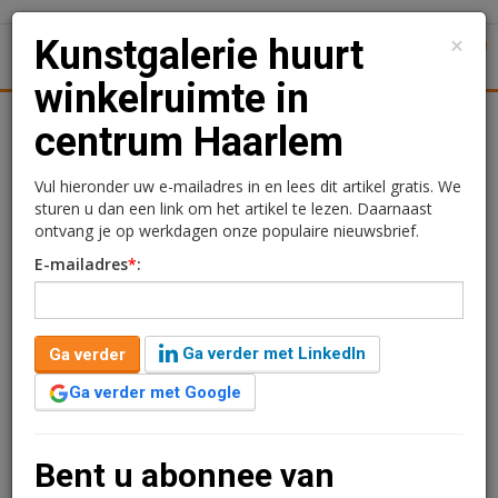
×
Kunstgalerie huurt
1
Toggl
winkelruimte in
tiek
Juridisch | Fiscaal
Transacties
Werk
Specials
centrum Haarlem
Kunstgalerie huurt
Vul hieronder uw e-mailadres in en lees dit artikel gratis. We
sturen u dan een link om het artikel te lezen. Daarnaast
winkelruimte in centrum
ontvang je op werkdagen onze populaire nieuwsbrief.
E-mailadres
*
:
Haarlem
Redactie
19 juli 2024 om 09:28
Ga verder met LinkedIn
Ga verder
2 jaar geleden aangepast
1 minuut leestijd
Ga verder met Google
Kunstgalerie Carré d'artistes’ heeft een nieuwe
langjarige huurovereenkomst gesloten met
verhuurder van de Barteljorisstraat 30 in Haarlem. Het
Bent u abonnee van
winkelpand is 112 m2 groot verdeeld over de begane