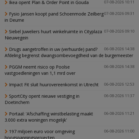
Ikea opent Plan & Order Point in Gouda
07-08-2026 10:11
Fysio Jansen koopt pand Schoenmode Zeilberg
07-08-2026 09:31
in Deurne
Siebel Juweliers huurt winkelruimte in Cityplaza
07-08-2026 09:10
Nieuwegein
Drugs aangetroffen in uw (verhuurde) pand?
06-08-2026 14:38
Afdeling begrenst dwangsombevoegdheid van de burgemeester
PGGM neemt risico op Poolse
06-08-2026 14:38
vastgoedleningen van 1,1 mrd over
Impact Fit sluit huurovereenkomst in Utrecht
06-08-2026 12:53
SportCity opent nieuwe vestiging in
06-08-2026 11:37
Doetinchem
Portaal: 'Afschaffing winstbelasting maakt
06-08-2026 11:21
3.000 extra woningen mogelijk'
197 miljoen euro voor omgeving
06-08-2026 11:00
hoogspanningsprojecten