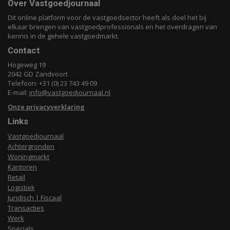
Over Vastgoedjournaal
Dit online platform voor de vastgoedsector heeft als doel het bij
elkaar brengen van vastgoedprofessionals en het overdragen van
kennis in de gehele vastgoedmarkt.
Contact
Hogeweg 19
2042 GD Zandvoort
Telefoon: +31 (0) 23 743 49 09
E-mail:
info@vastgoedjournaal.nl
Onze privacyverklaring
Links
Vastgoedjournaal
Achtergronden
Woningmarkt
Kantoren
Retail
Logistiek
Juridisch | Fiscaal
Transacties
Werk
Specials