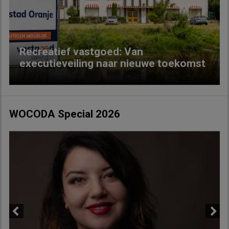
Previous
Next
Recreatief vastgoed: Van
executieveiling naar nieuwe toekomst
WOCODA Special 2026
Previous
Next