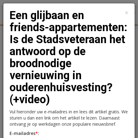
×
Een glijbaan en
1
Toggl
friends-appartementen:
Achtergronden
Woningmarkt
Kantoren
Retail
Uitgelicht
Is de Stadsveteraan het
antwoord op de
Een glijbaan en friends-
broodnodige
appartementen: Is de
vernieuwing in
Stadsveteraan het
ouderenhuisvesting?
antwoord op de
(+video)
broodnodige vernieuwing
in ouderenhuisvesting?
Vul hieronder uw e-mailadres in en lees dit artikel gratis. We
sturen u dan een link om het artikel te lezen. Daarnaast
(+video)
ontvang je op werkdagen onze populaire nieuwsbrief.
E-mailadres
*
: