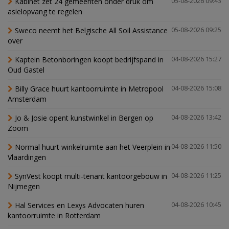
Kabinet zet 24 gemeenten onder druk om
05-08-2026 09:43
asielopvang te regelen
Sweco neemt het Belgische All Soil Assistance
05-08-2026 09:25
over
Kaptein Betonboringen koopt bedrijfspand in
04-08-2026 15:27
Oud Gastel
Billy Grace huurt kantoorruimte in Metropool
04-08-2026 15:08
Amsterdam
Jo & Josie opent kunstwinkel in Bergen op
04-08-2026 13:42
Zoom
Normal huurt winkelruimte aan het Veerplein in
04-08-2026 11:50
Vlaardingen
SynVest koopt multi-tenant kantoorgebouw in
04-08-2026 11:25
Nijmegen
Hal Services en Lexys Advocaten huren
04-08-2026 10:45
kantoorruimte in Rotterdam