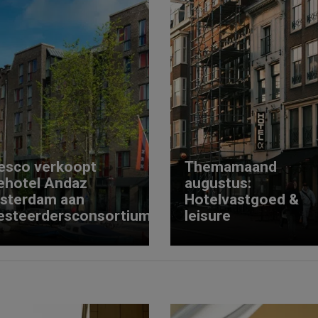
esco verkoopt
Themamaand
ehotel Andaz
augustus:
sterdam aan
Hotelvastgoed &
esteerdersconsortium
leisure