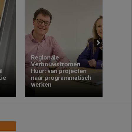
Next
Regionale
Verbouwstromen
‘We w
l
Huur: van projecten
koop
ie
naar programmatisch
gewo
werken
krijg