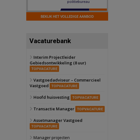
Hilversum
Bekijk
17 september 2026
BEKIJK HET VOLLEDIGE AANBOD
Voormalig
politiebureau
Zaandam
Bekijk
Vacaturebank
8 september 2026
Zorgcomplex
Interim Projectleider
Gebiedsontwikkeling (8 uur)
Zwanenburg
Bekijk
TOPVACATURE
6 oktober 2026
Transformatieobject
Vastgoedadviseur – Commercieel
Vastgoed
TOPVACATURE
Schiedam
Bekijk
Hoofd huisvesting
TOPVACATURE
22 september 2026
Attractiepark
Transactie Manager
TOPVACATURE
Assetmanager Vastgoed
Oranje
Bekijk
TOPVACATURE
28 september 2026
Grootschalig
Manager projecten
bedrijventerrein