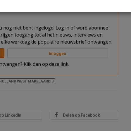
ein Middelland-Zuid.
t u nog niet bent ingelogd. Log in of word abonnee
rijgen toegang tot al het nieuws, interviews en
elke werkdag de populaire nieuwsbrief ontvangen.
Inloggen
 ontvangen? Klik dan op
deze link
.
HOLLAND WEST MAKELAARDIJ
op LinkedIn
Delen op Facebook