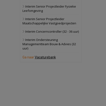
Interim Senior Projectleider Fysieke
Schuinesloot
Bekijk
Leefomgeving
27 augustus 2026
Binnenvaartschip
Interim Senior Projectleider
Maatschappelijke Vastgoedprojecten
Panheel
Bekijk
Interim Concerncontroller (32 - 36 uur)
17 september 2026
Voormalig
Interim Ondersteuning
politiebureau
Managementteam Bouw & Advies (32
uur)
Dordrecht
Bekijk
17 september 2026
Ga naar
Vacaturebank
Voormalig
politiebureau
Hilversum
Bekijk
17 september 2026
Voormalig
politiebureau
Zaandam
Bekijk
8 september 2026
Zorgcomplex