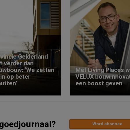
vincie Gelderland
kt verder dan
uwbouw: ‘We zetten
Met Living Places wi
 in op beter
VELUX bouwinnovat
utten’
een boost geven
tgoedjournaal?
Word abonnee