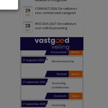
Schiedam
Bekijk
COMVAST 2026: De vakbeurs
29
22 september 2026
Attractiepark
voor commercieel vastgoed
sep
WOCODA 2027: De vakbeurs
28
Oranje
Bekijk
voor volkshuisvesting
jan
28 september 2026
Grootschalig
bedrijventerrein
Schuinesloot
Bekijk
27 augustus 2026
Binnenvaartschip
Panheel
Bekijk
17 september 2026
Voormalig
politiebureau
Dordrecht
Bekijk
17 september 2026
Voormalig
politiebureau