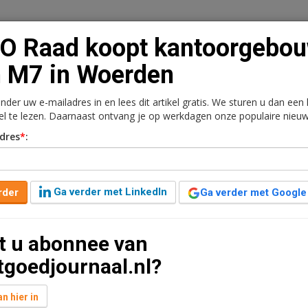
O Raad koopt kantoorgebo
 M7 in Woerden
onder uw e-mailadres in en lees dit artikel gratis. We sturen u dan een
n
Vacaturebank
Contact
Abonnementen
kel te lezen. Daarnaast ontvang je op werkdagen onze populaire nieuw
dres
*
:
rkt
Kantoren
Retail
Logistiek
Juridisch | Fiscaa
toorgebouw van M7 in
Ga verder met LinkedIn
rder
Ga verder met Google
t u abonnee van
geleden aangepast
1 minuut leestijd
tgoedjournaal.nl?
 de Tjaskermolenlaan 1 in Woerden verkocht aan
 en beschikt over 106 parkeerplaatsen op het eigen
n hier in