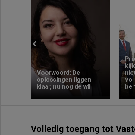
Previous
ng:
Pro
kij
Voorwoord: De
nie
ke
oplossingen liggen
vol
klaar, nu nog de wil
ben
Volledig toegang tot Vas