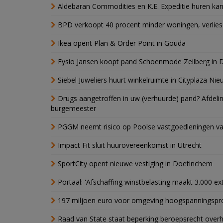
Aldebaran Commodities en K.E. Expeditie huren ka
BPD verkoopt 40 procent minder woningen, verlies
Ikea opent Plan & Order Point in Gouda
Fysio Jansen koopt pand Schoenmode Zeilberg in 
Siebel Juweliers huurt winkelruimte in Cityplaza Ni
Drugs aangetroffen in uw (verhuurde) pand? Afde
burgemeester
PGGM neemt risico op Poolse vastgoedleningen va
Impact Fit sluit huurovereenkomst in Utrecht
SportCity opent nieuwe vestiging in Doetinchem
Portaal: 'Afschaffing winstbelasting maakt 3.000 e
197 miljoen euro voor omgeving hoogspanningspr
Raad van State staat beperking beroepsrecht over