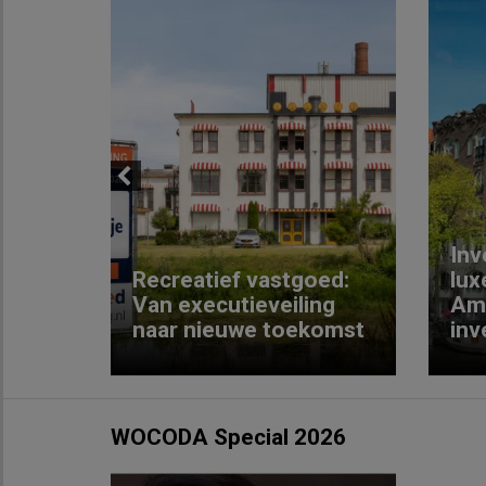
Previous
Inv
e
Recreatief vastgoed:
lux
t met
Van executieveiling
Am
naar nieuwe toekomst
inv
WOCODA Special 2026