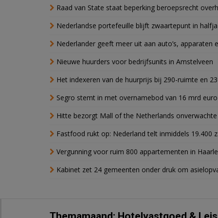
Raad van State staat beperking beroepsrecht over
Nederlandse portefeuille blijft zwaartepunt in halfja
Nederlander geeft meer uit aan auto’s, apparaten 
Nieuwe huurders voor bedrijfsunits in Amstelveen
Het indexeren van de huurprijs bij 290-ruimte en 2
Segro stemt in met overnamebod van 16 mrd euro
Hitte bezorgt Mall of the Netherlands onverwacht
Fastfood rukt op: Nederland telt inmiddels 19.400 
Vergunning voor ruim 800 appartementen in Haarlem
Kabinet zet 24 gemeenten onder druk om asielopva
Themamaand: Hotelvastgoed & Leis