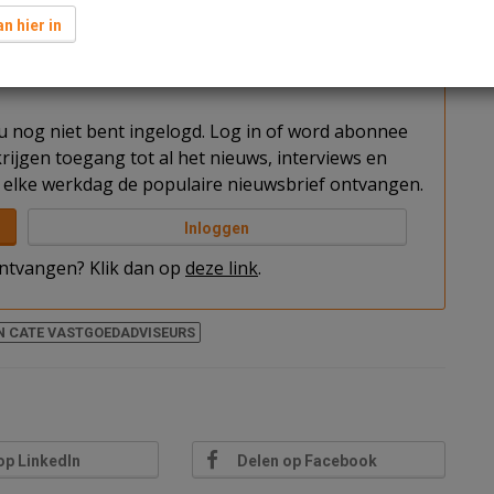
t een monumentaal wooncomplex bestaande uit 21
n hier in
t u nog niet bent ingelogd. Log in of word abonnee
rijgen toegang tot al het nieuws, interviews en
elke werkdag de populaire nieuwsbrief ontvangen.
Inloggen
 ontvangen? Klik dan op
deze link
.
EN CATE VASTGOEDADVISEURS
op LinkedIn
Delen op Facebook