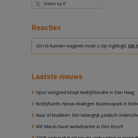
Delen op X
Reacties
Om te kunnen reageren moet u zijn ingelogd.
Klik 
Laatste nieuws
Opus Vastgoed koopt bedrijfslocatie in Den Haag
Bedrijfsunits Nieuw-Kralingen Businesspark in Rott
Huur of bruikleen: Een belangrijk juridisch ondersch
MR Marvis huurt winkelruimte in Den Bosch
'DNB onderschat rol private verhuurders in wonin