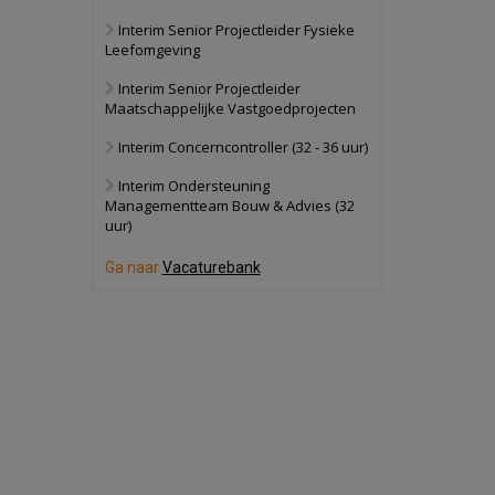
Interim Senior Projectleider Fysieke
Schuinesloot
Bekijk
Leefomgeving
27 augustus 2026
Binnenvaartschip
Interim Senior Projectleider
Maatschappelijke Vastgoedprojecten
Panheel
Bekijk
Interim Concerncontroller (32 - 36 uur)
17 september 2026
Voormalig
Interim Ondersteuning
politiebureau
Managementteam Bouw & Advies (32
uur)
Dordrecht
Bekijk
17 september 2026
Ga naar
Vacaturebank
Voormalig
politiebureau
Hilversum
Bekijk
17 september 2026
Voormalig
politiebureau
Zaandam
Bekijk
8 september 2026
Zorgcomplex