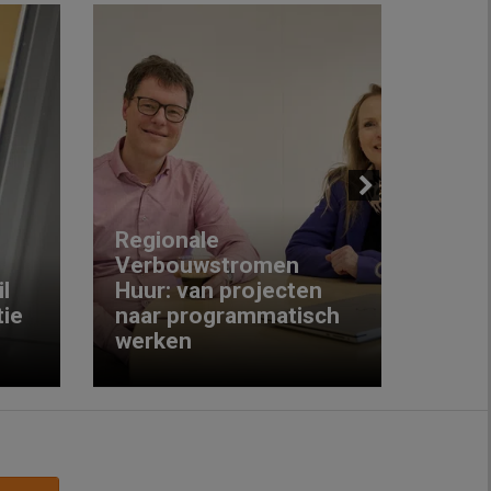
Next
Regionale
Verbouwstromen
‘We w
l
Huur: van projecten
koop
ie
naar programmatisch
gewo
werken
krijg