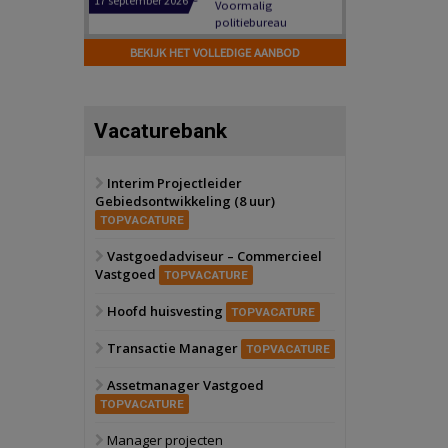
Hilversum
Bekijk
17 september 2026
BEKIJK HET VOLLEDIGE AANBOD
Voormalig
politiebureau
Zaandam
Bekijk
Vacaturebank
8 september 2026
Zorgcomplex
Interim Projectleider
Gebiedsontwikkeling (8 uur)
Zwanenburg
Bekijk
TOPVACATURE
6 oktober 2026
Transformatieobject
Vastgoedadviseur – Commercieel
Vastgoed
TOPVACATURE
Schiedam
Bekijk
Hoofd huisvesting
TOPVACATURE
22 september 2026
Attractiepark
Transactie Manager
TOPVACATURE
Assetmanager Vastgoed
Oranje
Bekijk
TOPVACATURE
28 september 2026
Grootschalig
Manager projecten
bedrijventerrein