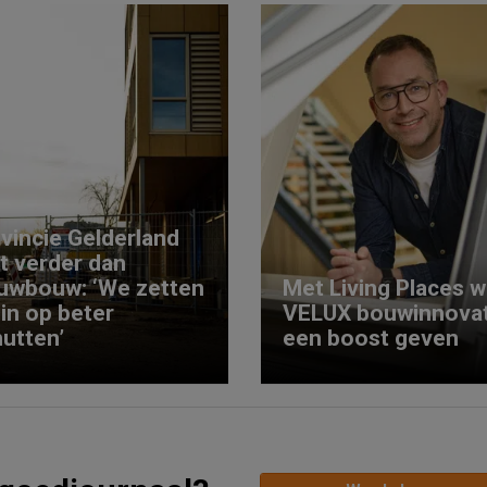
vincie Gelderland
kt verder dan
uwbouw: ‘We zetten
Met Living Places wi
 in op beter
VELUX bouwinnovat
utten’
een boost geven