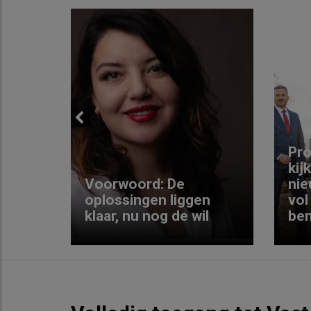
Previous
ng:
Pro
kij
Voorwoord: De
nie
ke
oplossingen liggen
vol
klaar, nu nog de wil
ben