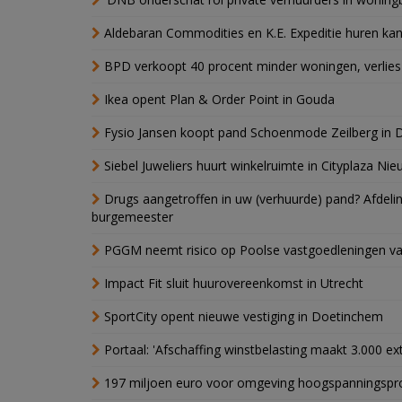
Aldebaran Commodities en K.E. Expeditie huren ka
BPD verkoopt 40 procent minder woningen, verlies
Ikea opent Plan & Order Point in Gouda
Fysio Jansen koopt pand Schoenmode Zeilberg in 
Siebel Juweliers huurt winkelruimte in Cityplaza Ni
Drugs aangetroffen in uw (verhuurde) pand? Afde
burgemeester
PGGM neemt risico op Poolse vastgoedleningen va
Impact Fit sluit huurovereenkomst in Utrecht
SportCity opent nieuwe vestiging in Doetinchem
Portaal: 'Afschaffing winstbelasting maakt 3.000 e
197 miljoen euro voor omgeving hoogspanningspr