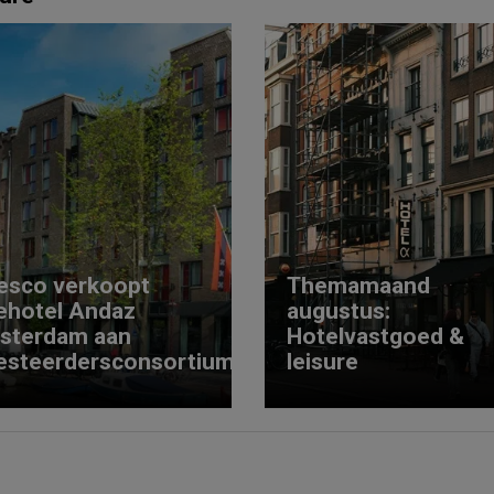
esco verkoopt
Themamaand
ehotel Andaz
augustus:
sterdam aan
Hotelvastgoed &
esteerdersconsortium
leisure