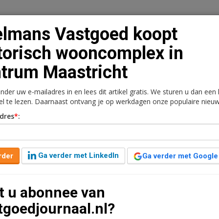
lmans Vastgoed koopt
torisch wooncomplex in
trum Maastricht
n
Vacaturebank
Contact
Abonnementen
onder uw e-mailadres in en lees dit artikel gratis. We sturen u dan een
rkt
Kantoren
Retail
Logistiek
Juridisch | Fiscaa
kel te lezen. Daarnaast ontvang je op werkdagen onze populaire nieuw
dres
*
:
opt historisch
rum Maastricht
Ga verder met LinkedIn
rder
Ga verder met Google
geleden aangepast
1 minuut leestijd
t u abonnee van
aerachtig in de binnenstad van Maastricht gekocht
tgoedjournaal.nl?
ige kantoor van de Waterleiding Maatschappij