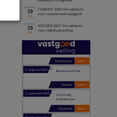
Schiedam
Bekijk
COMVAST 2026: De vakbeurs
29
22 september 2026
Attractiepark
voor commercieel vastgoed
sep
WOCODA 2027: De vakbeurs
28
Oranje
Bekijk
voor volkshuisvesting
jan
28 september 2026
Grootschalig
bedrijventerrein
Schuinesloot
Bekijk
27 augustus 2026
Binnenvaartschip
Panheel
Bekijk
17 september 2026
Voormalig
politiebureau
Dordrecht
Bekijk
17 september 2026
Voormalig
politiebureau