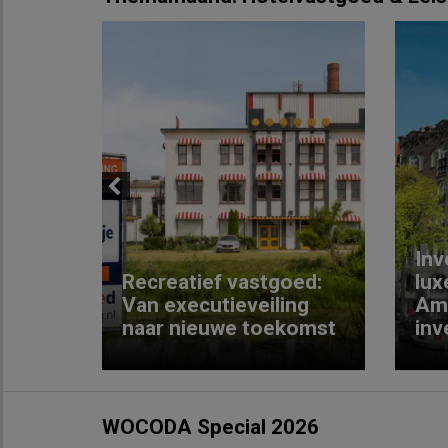
Previous
Inv
e
Recreatief vastgoed:
lux
t met
Van executieveiling
Am
naar nieuwe toekomst
inv
WOCODA Special 2026