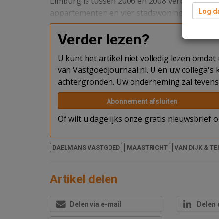
Limburg is tussen 2006 en 2008 verbouwd to
appartementen en vier stadswoningen.
Log da
Verder lezen?
U kunt het artikel niet volledig lezen omda
van Vastgoedjournaal.nl. U en uw collega's k
achtergronden. Uw onderneming zal tevens 
Abonnement afsluiten
Of wilt u dagelijks onze gratis nieuwsbrief
DAELMANS VASTGOED
MAASTRICHT
VAN DIJK & T
Artikel delen
Delen via e-mail
Delen 