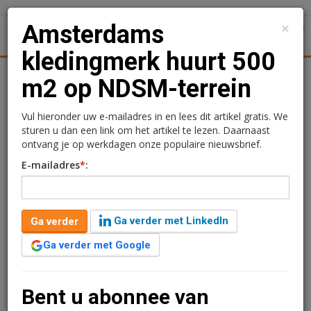
×
Amsterdams
1
Toggl
kledingmerk huurt 500
tiek
Juridisch | Fiscaal
Transacties
Werk
Specials
m2 op NDSM-terrein
Amsterdams kledingmerk
Vul hieronder uw e-mailadres in en lees dit artikel gratis. We
sturen u dan een link om het artikel te lezen. Daarnaast
huurt 500 m2 op NDSM-
ontvang je op werkdagen onze populaire nieuwsbrief.
E-mailadres
*
:
terrein
Redactie
17 juli 2024 om 09:00
Ga verder met LinkedIn
Ga verder
2 jaar geleden aangepast
1 minuut leestijd
Ga verder met Google
The New Originals heeft een langjarige
huurovereenkomst afgesloten met Ten Brinke myb.
voor circa 500 m2 bedrijfsruimte aan de Tt. Melaniaweg
Bent u abonnee van
4 in Amsterdam-Noord. Met deze overeenkomst is het