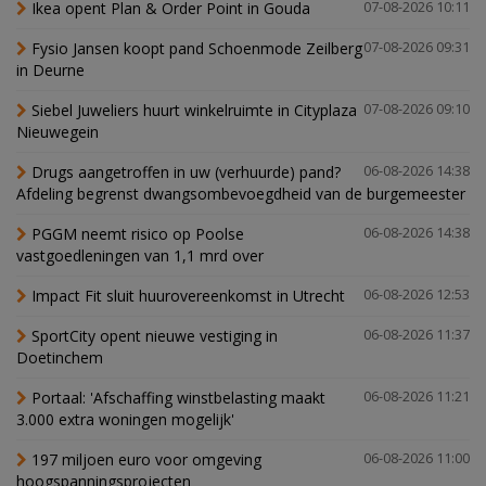
Ikea opent Plan & Order Point in Gouda
07-08-2026 10:11
Fysio Jansen koopt pand Schoenmode Zeilberg
07-08-2026 09:31
in Deurne
Siebel Juweliers huurt winkelruimte in Cityplaza
07-08-2026 09:10
Nieuwegein
Drugs aangetroffen in uw (verhuurde) pand?
06-08-2026 14:38
Afdeling begrenst dwangsombevoegdheid van de burgemeester
PGGM neemt risico op Poolse
06-08-2026 14:38
vastgoedleningen van 1,1 mrd over
Impact Fit sluit huurovereenkomst in Utrecht
06-08-2026 12:53
SportCity opent nieuwe vestiging in
06-08-2026 11:37
Doetinchem
Portaal: 'Afschaffing winstbelasting maakt
06-08-2026 11:21
3.000 extra woningen mogelijk'
197 miljoen euro voor omgeving
06-08-2026 11:00
hoogspanningsprojecten