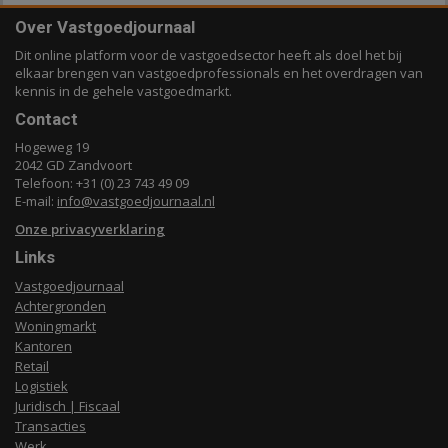
Over Vastgoedjournaal
Dit online platform voor de vastgoedsector heeft als doel het bij
elkaar brengen van vastgoedprofessionals en het overdragen van
kennis in de gehele vastgoedmarkt.
Contact
Hogeweg 19
2042 GD Zandvoort
Telefoon: +31 (0) 23 743 49 09
E-mail:
info@vastgoedjournaal.nl
Onze privacyverklaring
Links
Vastgoedjournaal
Achtergronden
Woningmarkt
Kantoren
Retail
Logistiek
Juridisch | Fiscaal
Transacties
Werk