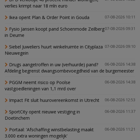
verlies krimpt naar 18 mln euro
Ikea opent Plan & Order Point in Gouda
07-08-2026 10:11
Fysio Jansen koopt pand Schoenmode Zeilberg
07-08-2026 09:31
in Deurne
Siebel Juweliers huurt winkelruimte in Cityplaza
07-08-2026 09:10
Nieuwegein
Drugs aangetroffen in uw (verhuurde) pand?
06-08-2026 14:38
Afdeling begrenst dwangsombevoegdheid van de burgemeester
PGGM neemt risico op Poolse
06-08-2026 14:38
vastgoedleningen van 1,1 mrd over
Impact Fit sluit huurovereenkomst in Utrecht
06-08-2026 12:53
SportCity opent nieuwe vestiging in
06-08-2026 11:37
Doetinchem
Portaal: 'Afschaffing winstbelasting maakt
06-08-2026 11:21
3.000 extra woningen mogelijk'