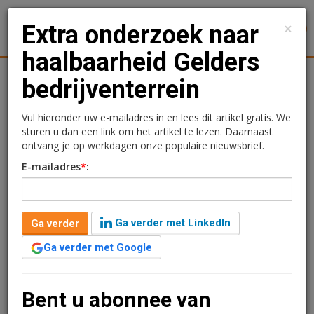
×
Extra onderzoek naar
1
Toggl
haalbaarheid Gelders
Achtergronden
Woningmarkt
Kantore
Nieuws
Uitgelicht
bedrijventerrein
Extra onderzoek naar
Vul hieronder uw e-mailadres in en lees dit artikel gratis. We
sturen u dan een link om het artikel te lezen. Daarnaast
haalbaarheid Gelders
ontvang je op werkdagen onze populaire nieuwsbrief.
E-mailadres
*
:
bedrijventerrein
Redactie
12 juli 2024 om 13:11
Ga verder met LinkedIn
Ga verder
2 minuten leestijd
Ga verder met Google
Voor de ontwikkeling van het bedrijventerrein
Broeklanden III in de Gelderse gemeente Oldebroek is
aanvullend onderzoek nodig. De informatie uit de
Bent u abonnee van
onderzoeken is nodig om duidelijkheid te krijgen over