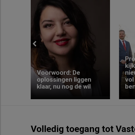
Previous
ng:
Pro
kij
Voorwoord: De
nie
ke
oplossingen liggen
vol
klaar, nu nog de wil
ben
Volledig toegang tot Vas