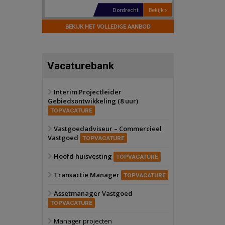
Hilversum
Bekijk
17 september 2026
BEKIJK HET VOLLEDIGE AANBOD
Voormalig
politiebureau
Zaandam
Bekijk
Vacaturebank
8 september 2026
Zorgcomplex
Interim Projectleider
Gebiedsontwikkeling (8 uur)
Zwanenburg
Bekijk
TOPVACATURE
6 oktober 2026
Transformatieobject
Vastgoedadviseur – Commercieel
Vastgoed
TOPVACATURE
Schiedam
Bekijk
Hoofd huisvesting
TOPVACATURE
22 september 2026
Attractiepark
Transactie Manager
TOPVACATURE
Assetmanager Vastgoed
Oranje
Bekijk
TOPVACATURE
28 september 2026
Grootschalig
Manager projecten
bedrijventerrein