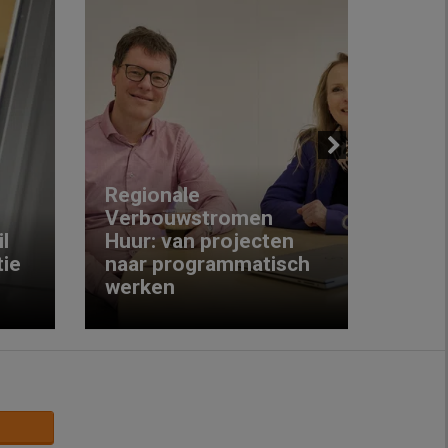
Next
Regionale
Verbouwstromen
‘We w
l
Huur: van projecten
koop
ie
naar programmatisch
gewo
werken
krijg