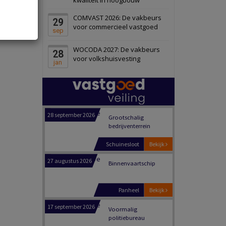
Schiedam
Bekijk
COMVAST 2026: De vakbeurs
29
22 september 2026
Attractiepark
voor commercieel vastgoed
sep
WOCODA 2027: De vakbeurs
28
Oranje
Bekijk
voor volkshuisvesting
jan
28 september 2026
Grootschalig
bedrijventerrein
Schuinesloot
Bekijk
27 augustus 2026
Binnenvaartschip
Panheel
Bekijk
17 september 2026
Voormalig
politiebureau
Dordrecht
Bekijk
17 september 2026
Voormalig
politiebureau