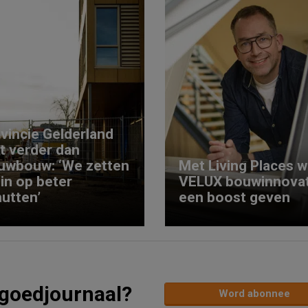
vincie Gelderland
kt verder dan
uwbouw: ‘We zetten
Met Living Places wi
 in op beter
VELUX bouwinnovat
utten’
een boost geven
tgoedjournaal?
Word abonnee