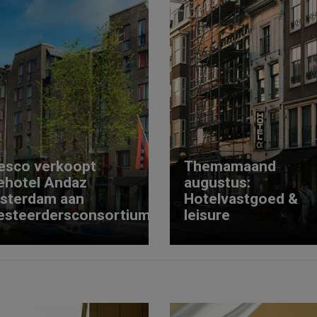
esco verkoopt
Themamaand
ehotel Andaz
augustus:
sterdam aan
Hotelvastgoed &
esteerdersconsortium
leisure