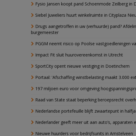
Fysio Jansen koopt pand Schoenmode Zeilberg in 
Siebel Juweliers huurt winkelruimte in Cityplaza Ni
Drugs aangetroffen in uw (verhuurde) pand? Afde
burgemeester
PGGM neemt risico op Poolse vastgoedleningen va
Impact Fit sluit huurovereenkomst in Utrecht
SportCity opent nieuwe vestiging in Doetinchem
Portaal: 'Afschaffing winstbelasting maakt 3.000 e
197 miljoen euro voor omgeving hoogspanningspr
Raad van State staat beperking beroepsrecht over
Nederlandse portefeuille blijft zwaartepunt in halfja
Nederlander geeft meer uit aan auto’s, apparaten 
Nieuwe huurders voor bedrijfsunits in Amstelveen