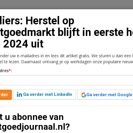
liers: Herstel op
tgoedmarkt blijft in eerste h
 2024 uit
n
Vacaturebank
Contact
Abonnementen
onder uw e-mailadres in en lees dit artikel gratis. We sturen u dan een
rkt
Kantoren
Retail
Logistiek
Juridisch | Fiscaa
kel te lezen. Daarnaast ontvang je op werkdagen onze populaire nieuw
dres
*
:
astgoedmarkt blijft in
uit
Ga verder met LinkedIn
rder
Ga verder met Google
en leestijd
t u abonnee van
eerste helft van het jaar uit. Dat komt onder meer
tgoedjournaal.nl?
 en nadelige fiscale maatregelen. Investeerders