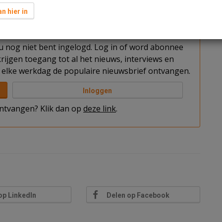
js zo aantrekkelijk is dat dit de hogere kosten dekt.
n hier in
t u nog niet bent ingelogd. Log in of word abonnee
rijgen toegang tot al het nieuws, interviews en
elke werkdag de populaire nieuwsbrief ontvangen.
Inloggen
 ontvangen? Klik dan op
deze link
.
op LinkedIn
Delen op Facebook