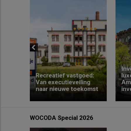
Previous
Inv
e
Recreatief vastgoed:
lux
t met
Van executieveiling
Am
naar nieuwe toekomst
inv
WOCODA Special 2026