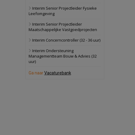
Interim Senior Projectleider Fysieke
Schuinesloot
Bekijk
Leefomgeving
27 augustus 2026
Binnenvaartschip
Interim Senior Projectleider
Maatschappelijke Vastgoedprojecten
Panheel
Bekijk
Interim Concerncontroller (32 - 36 uur)
17 september 2026
Voormalig
Interim Ondersteuning
politiebureau
Managementteam Bouw & Advies (32
uur)
Dordrecht
Bekijk
17 september 2026
Ga naar
Vacaturebank
Voormalig
politiebureau
Hilversum
Bekijk
17 september 2026
Voormalig
politiebureau
Zaandam
Bekijk
8 september 2026
Zorgcomplex