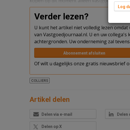
kopen op dit moment alleen vastgoed als de pri
Log da
Verder lezen?
U kunt het artikel niet volledig lezen omda
van Vastgoedjournaal.nl. U en uw collega's k
achtergronden. Uw onderneming zal tevens 
Abonnement afsluiten
Of wilt u dagelijks onze gratis nieuwsbrief
COLLIERS
Artikel delen
Delen via e-mail
Delen 
Delen op X